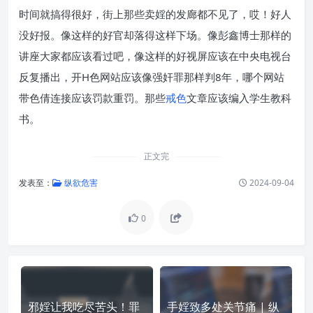
时间就搞得很好，街上那些卖婬的发廊都不见了，哎！好人
没好报。像这样的好官却落得这样下场。像彭鑫博士那样的
讲座大家都应该看过吧，像这样的好视屏应该在中央电视台
反复播出，开H色网站应该像强奸罪那样判8年，哪个网站
带色倩连接应该罚款重罚。那些
戒色
文章应该编入学生教科
书。
正文完
发表至：
纵欲危害
2024-09-04
0
邪婬让我吃尽苦头！罪
手婬致多处关节痛 | 纵