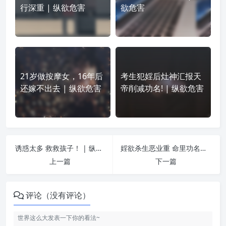
行深重 | 纵欲危害
欲危害
21岁做按摩女，16年后
考生犯婬后灶神汇报天
还嫁不出去 | 纵欲危害
帝削减功名! | 纵欲危害
诱惑太多 救救孩子！ | 纵欲危害
婬欲杀生恶业重 命里功名得不到 | 纵欲危害
上一篇
下一篇
评论（没有评论）