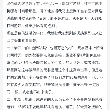
些色倩内容意婬没有，他说我一上网就打游戏，打完了就下
机哪有时间看那些。听了他的话我马上想到了当初面对网络
诱惑的时候我选择了a 片，而不是游戏。我不是说一天到晚
打网游好，但至少比看黄 色好。
现在是色倩泛滥的年代，我就把我能想到的诱惑罗列出来让
回过头来看看清楚。
一：最严重的H色网站其中包括万恶的a片，现在基本上所有
的网站无一例外都要到点色倩连接，虽然不是a片那种直接
露点的，但是照样能勾起人的性欲，然人意婬，或者滑精。
那些网站这样做得目的无非是用这个来提高点击率，但是这
样的危害却只字不提伤害了想我们这样80后的亲年一代，不
知有多少人深受其害。那些管理员将来生孩子出来 一定没
屁， 眼。或者生不出来孩子。
二：电影，电视：或许有的人认为我不了不不开网站我就看
电影，或者我不耍电脑我就看电视，错了。我最开始接触的