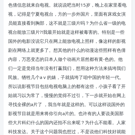
色倩信息就来自电视。就说说吧当时15岁，晚上在家里看电
视，记得是宁夏电视台，方的一步外国片，里面有床戏女演
员能直接看到胸部，这不就是三级片吗？为什么省一级的电
视台能放三级片?!我最开始就是这样被毒害的。特别是一些
国外的电影没说它只在网上能放电视上照样，像这样的影视
剧在网络上就更多了。想其他的什么的动漫这些照样有色倩
内容，万恶变态的日本人做个动画片居然都有黄-色的。他
们一定是觉得当年没有打赢我们，想用这种方法来搞垮我们
民族。牺牲几个a v 的婊，子就搞垮了咱中国的年轻一代。
所以说影视节目包括电视电脑上的都有这些，小孩子看了开
始就习以为常了，慢慢的觉得不过引，下一步就开始在网上
寻找全裸的a片了 ，我当年就是这样的。可以这样说国外的
影视节目就是用来将你引向a片的。也许有的人要说美国那
些大片科幻什么的国内还拍不出来呢？为什么不能看。人家
科技发达。关于这个问题我也想过，不是说他们科技好就能