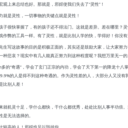
宏观上来总结也好。那就是，邪婬使我们失去了“灵性”！
力就是灵性，一切事物的关键点就是灵性！
孩子很快掌握了，有的孩子还不得法门。这就是差异。差在哪里？灵
戏作弊的工具一样。有了灵性，就是比别人学的快，学得好！你没有
先生写这故事的目的是积极正面的，其实还是鼓励大家，让大家努力
一种悲哀？现实中有几人能真正努力到这种程度呢？我想万里无一的
n多的“奇遇”，学会了玄门正宗的内功，学会了天下第一的降龙十八
99.9%的人是得不到这种奇遇的。作为灵性差的人，大部分人又没
是比别人差！
来就机灵十足，学什么都快，干什么都优秀，处处比别人事半功倍。
性是无法选择的。
比较高的人！邪婬也足以毁掉你。