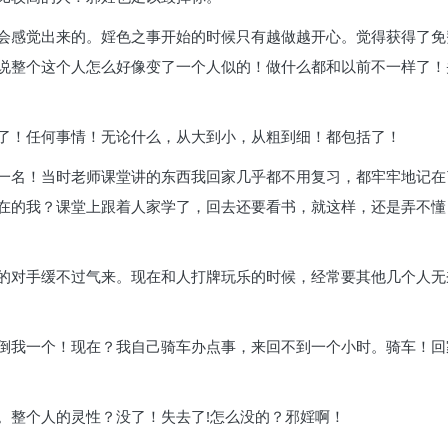
会感觉出来的。婬色之事开始的时候只有越做越开心。觉得获得了免
说整个这个人怎么好像变了一个人似的！做什么都和以前不一样了！
了！任何事情！无论什么，从大到小，从粗到细！都包括了！
一名！当时老师课堂讲的东西我回家几乎都不用复习，都牢牢地记在
在的我？课堂上跟着人家学了，回去还要看书，就这样，还是弄不懂
的对手缓不过气来。现在和人打牌玩乐的时候，经常要其他几个人无
倒我一个！现在？我自己骑车办点事，来回不到一个小时。骑车！回
。整个人的灵性？没了！失去了!怎么没的？邪婬啊！