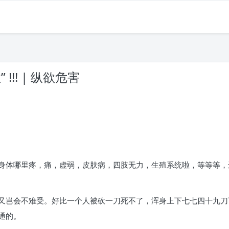
!! | 纵欲危害
身体哪里疼，痛，虚弱，皮肤病，四肢无力，生殖系统啦，等等等，
又岂会不难受。好比一个人被砍一刀死不了，浑身上下七七四十九刀
通的。