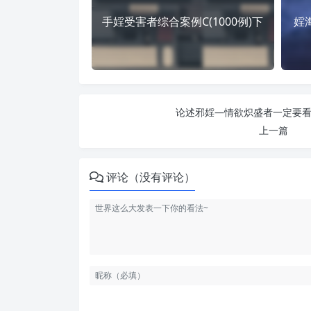
手婬受害者综合案例C(1000例)下
婬
论述邪婬—情欲炽盛者一定要看看
上一篇
评论（没有评论）