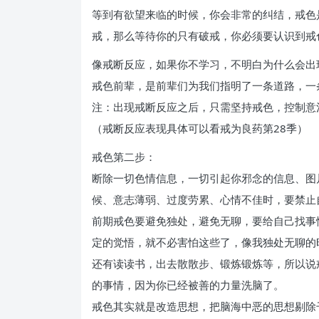
等到有欲望来临的时候，你会非常的纠结，戒色
戒，那么等待你的只有破戒，你必须要认识到戒
像戒断反应，如果你不学习，不明白为什么会出
戒色前辈，是前辈们为我们指明了一条道路，一
注：出现戒断反应之后，只需坚持戒色，控制意
（戒断反应表现具体可以看戒为良药第28季）
戒色第二步：
断除一切色情信息，一切引起你邪念的信息、图
候、意志薄弱、过度劳累、心情不佳时，要禁止
前期戒色要避免独处，避免无聊，要给自己找事
定的觉悟，就不必害怕这些了，像我独处无聊的
还有读读书，出去散散步、锻炼锻炼等，所以说
的事情，因为你已经被善的力量洗脑了。
戒色其实就是改造思想，把脑海中恶的思想剔除