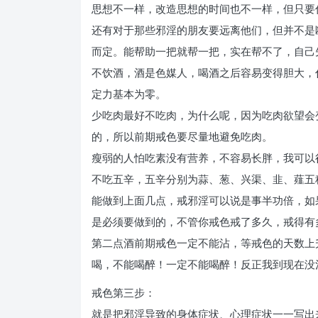
思想不一样，改造思想的时间也不一样，但只要
还有对于那些邪淫的朋友要远离他们，但并不是
而定。能帮助一把就帮一把，实在帮不了，自己
不饮酒，酒是色媒人，喝酒之后容易变得胆大，
定力基本为零。
少吃肉最好不吃肉，为什么呢，因为吃肉欲望会
的，所以前期戒色要尽量地避免吃肉。
瘦弱的人怕吃素没有营养，不容易长胖，我可以
不吃五辛，五辛分别为蒜、葱、兴渠、韭、薤五
能做到上面几点，戒邪淫可以说是事半功倍，如
是必须要做到的，不管你戒色戒了多久，戒得有
第二点酒前期戒色一定不能沾，等戒色的天数上
喝，不能喝醉！一定不能喝醉！反正我到现在没
戒色第三步：
就是把邪淫导致的身体症状、心理症状一一写出