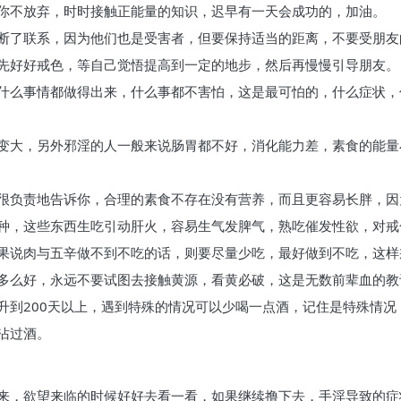
你不放弃，时时接触正能量的知识，迟早有一天会成功的，加油。
断了联系，因为他们也是受害者，但要保持适当的距离，不要受朋友
先好好戒色，等自己觉悟提高到一定的地步，然后再慢慢引导朋友。
什么事情都做得出来，什么事都不害怕，这是最可怕的，什么症状，
变大，另外邪淫的人一般来说肠胃都不好，消化能力差，素食的能量
很负责地告诉你，合理的素食不存在没有营养，而且更容易长胖，因
种，这些东西生吃引动肝火，容易生气发脾气，熟吃催发性欲，对戒
果说肉与五辛做不到不吃的话，则要尽量少吃，最好做到不吃，这样
多么好，永远不要试图去接触黄源，看黄必破，这是无数前辈血的教
升到200天以上，遇到特殊的情况可以少喝一点酒，记住是特殊情况
沾过酒。
来，欲望来临的时候好好去看一看，如果继续撸下去，手淫导致的症