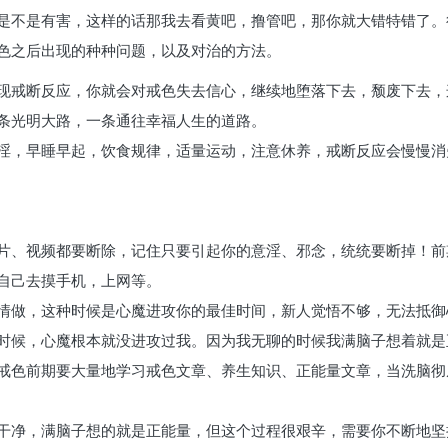
是不是有害，这样的话那我去看黄吧，撸管吧，那你就大错特错了。
色之后出现的种种问题，以及对治的方法。
现戒断反应，你就会对戒色失去信心，继续地堕落下去，颓废下去，
条光明大路，一条通往幸福人生的道路。
淫，早睡早起，饮食规律，适量运动，注意休养，戒断反应会慢慢消
片、视频都要断除，记住只要引起你的意淫、邪念，统统要断掉！前
自己去摸手机，上网等。
情做，这种时候是心魔进攻你的最佳时间，新人觉悟不够，无法抵御
时候，心魔根本就没进攻过我。因为我无聊的时候我满脑子想着就是
戒色前期要大量地学习戒色文章、养生知识、正能量文章，当洗脑彻
干净，满脑子想的就是正能量，但这个过程很艰辛，需要你不断地坚