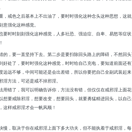
。
重，戒色之后基本上不出油了，要时时强化这种念头这种思想，这就
刻意强化这种感觉。
也要时时刻刻强化这种感觉，人多社恐、强迫症、自卑、易怒等症状
！
错的，要一直坚持下去。第二步是要扫除回头路上的障碍，不然回头
到好处了，要时时强化这种感觉，时时给自己充电，要知道前面还有
度远远不够，中间可能还是会出差错，所以你要把自己全副武装起来
邪淫方法，可还是戒不掉邪淫。
法用错了，我可以明确告诉你，方法没有错，但仅仅在戒邪淫上面花
以想要戒除邪淫，想要改变，想要回头，就要勇猛精进回头，以自己
，这样戒邪淫才会一帆风顺！
快慢，取决于你在戒邪淫上面下多大功夫，但不能执着于戒邪淫，每