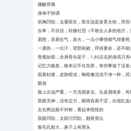
腰酸背痛
身体不协调
前胸凹陷，去看医生，医生说是发育太快，而营
自卑，不自信，轻微社恐（不敢去人多的地方，
易怒，容易生气，发火，一点小事情都气得要死
一遇热，一出汗，背部刺挠，痒得要命，还不能
骨瘦如柴，全身骨头架子，1.85左右的身高只有
记忆力极差，根本记不住东西，有些事做了没多
面黄枯瘦，皮肤暗淡，晦暗像没洗干净一样，其
眼袋
脸上出油严重，一天洗很多次。头皮屑很多，有
双眼无神，没有定力，眼睛容易干涩，出现红血
左右两边脸不对称，看起来怪怪的
双眼凹陷，太阳穴凹陷，颧骨突出
脸毛孔粗大，鼻子上有黑头