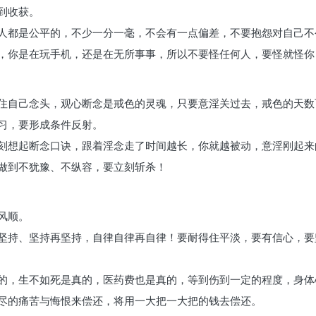
到收获。
人都是公平的，不少一分一毫，不会有一点偏差，不要抱怨对自己不
，你是在玩手机，还是在无所事事，所以不要怪任何人，要怪就怪你
住自己念头，观心断念是戒色的灵魂，只要意淫关过去，戒色的天数
习，要形成条件反射。
刻想起断念口诀，跟着淫念走了时间越长，你就越被动，意淫刚起来
做到不犹豫、不纵容，要立刻斩杀！
风顺。
坚持、坚持再坚持，自律自律再自律！要耐得住平淡，要有信心，要
的，生不如死是真的，医药费也是真的，等到伤到一定的程度，身体
尽的痛苦与悔恨来偿还，将用一大把一大把的钱去偿还。