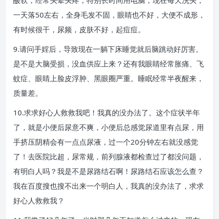
酸软，经常头晕头疼，特别长时间用电脑，现在每天洗头，
一天落50左右，全身毛发不固，眼睛也不好，大便不成形，
有时候很干，尿频，皮肤不好，起痘痘。
9.请问手婬后，导致现在一躺下床睡觉就后脑跳动好厉害。
是不是大脑受损，没血供应上来？还有我眼睛经常胀痛、飞
蚊症、眼睛上脸皮浮肿、黑眼圈严重。睡眠经常半夜醒来，
质量差。
10.求求好心人救救我吧！我真的没办法了。这个症状半年
了，就是小便后尿意不爽，小便后总感觉尿道里有点尿，用
手挤压阴精会有一点点尿液，过一个20分钟左右就没感觉
了！去医院比超，尿常规，前列腺液都检查过了都没问题，
有明白人吗？我是不是尿路结石啊！尿路结石应该怎么查？
我在百度搜也搜不出来一个明白人，我真的没办法了，求求
好心人救救我？