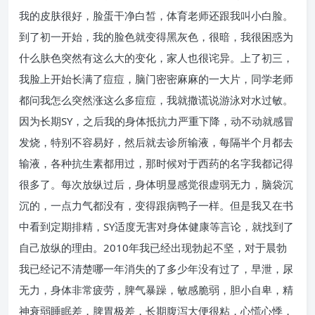
我的皮肤很好，脸蛋干净白皙，体育老师还跟我叫小白脸。
到了初一开始，我的脸色就变得黑灰色，很暗，我很困惑为
什么肤色突然有这么大的变化，家人也很诧异。上了初三，
我脸上开始长满了痘痘，脑门密密麻麻的一大片，同学老师
都问我怎么突然涨这么多痘痘，我就撒谎说游泳对水过敏。
因为长期SY，之后我的身体抵抗力严重下降，动不动就感冒
发烧，特别不容易好，然后就去诊所输液，每隔半个月都去
输液，各种抗生素都用过，那时候对于西药的名字我都记得
很多了。每次放纵过后，身体明显感觉很虚弱无力，脑袋沉
沉的，一点力气都没有，变得跟病鸭子一样。但是我又在书
中看到定期排精，SY适度无害对身体健康等言论，就找到了
自己放纵的理由。2010年我已经出现勃起不坚，对于晨勃
我已经记不清楚哪一年消失的了多少年没有过了，早泄，尿
无力，身体非常疲劳，脾气暴躁，敏感脆弱，胆小自卑，精
神衰弱睡眠差，脾胃极差，长期腹泻大便很粘，心慌心悸，