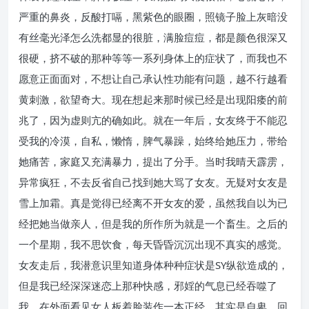
严重的鼻炎，反酸打嗝，黑紫色的眼圈，照镜子脸上灰暗没
有丝毫光泽怎么洗都显的很脏，满脸痘痘，都是颜色很深又
很硬，挤不破的那种等等一系列身体上的症状了，而我也不
愿意正面面对，不想让自己承认性功能有问题，越不行越看
黄刺激，欲望奇大。现在想起来那时候已经是出现阳痿的前
兆了，因为虚则亢的确如此。就在一年后，女友终于不能忍
受我的冷漠，自私，懒惰，脾气暴躁，始终给她压力，带给
她痛苦，家庭又充满暴力，提出了分手。当时我晴天霹雳，
异常疯狂，不去反省自己找到她大骂了女友。无疑对女友是
雪上加霜。真是觉得已经离不开女友的爱，虽然我自以为已
经把她当做亲人，但是我的所作所为就是一个畜生。之后的
一个星期，我不思饮食，每天昏昏沉沉出现不真实的感觉。
女友走后，我潜意识里知道身体种种症状是SY纵欲造成的，
但是我已经深深迷恋上那种快感，邪婬的气息已经吞噬了
我。在外面看见女人板着脸装作一本正经，其实是自卑。回