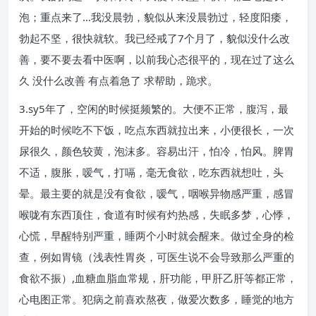
泡；重点来了…我没晨勃，貌似从来没晨勃过，轻度阳痿，
勃起不坚，很快就软。我已经戒了7个月了，貌似没什么改
善，要不要去看中医啊，以前我心态很平的，现在过了这么
久 没什么改善 有点着急了 求帮助，跪求。
3.sy5年了，空闲的时候挺频繁的。大便不正常，腹泻，最
开始的时候吃不下饭，吃点东西就拉出来，小便很长，一次
尿很久，颜色较黄，泡沫多。容易出汗，怕冷，怕风。脾胃
不适，腹胀，嗳气，打嗝，毫无食欲，吃东西就想吐，头
晕。最主要的就是没有食欲，嗳气，咽喉异物感严重，感冒
喉咙有东西顶住，食道有时候有灼热感，失眠多梦，心悸，
心慌，早醒特别严重，睡两个小时就会醒来。做过全身的检
查，例如胃镜（浅表性胃炎，可医生说不会导致那么严重的
食欲不振）,血糖血脂血常规，肝功能，甲肝乙肝等都正常，
心电图正常。犯病之前喜欢熬夜，做爱次数多，睡觉的地方