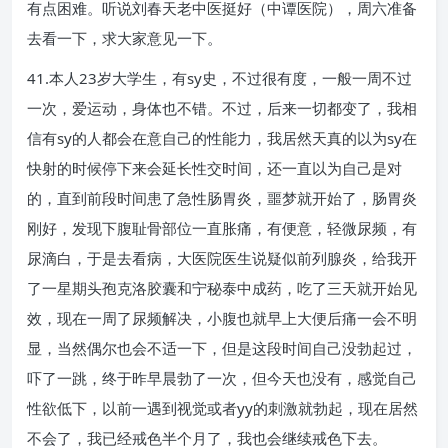
有点困难。听说刘春天老中医挺好（中谭医院），周六准备
去看一下，求大家意见一下。
41.本人23岁大学生，有sy史，不过很有度，一般一周不过
一次，爱运动，身体也不错。不过，后来一切都变了，我相
信有sy的人都会在意自己的性能力，我居然天真的以为sy在
快射的时候停下来会延长性交时间，还一直以为自己是对
的，直到前段时间患了急性肠胃炎，噩梦就开始了，肠胃炎
刚好，发现下腹耻骨部位一直胀痛，有便意，轻微尿频，有
尿滴白，于是去看病，大医院医生说疑似前列腺炎，给我开
了一星期头孢克洛胶囊和宁秘泰中成药，吃了三天就开始见
效，现在一周了尿频解决，小腹也就早上大便后痛一会不明
显，当然偶尔也会不适一下，但是这段时间自己没勃起过，
吓了一跳，终于昨早晨勃了一次，但今天也没有，感觉自己
性欲低下，以前一遇到视觉或者yy的刺激就勃起，现在居然
不会了，我已经戒色半个月了，我也会继续戒色下去。