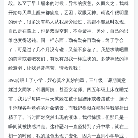
段。以至于早上醒来的时候，异常的疲惫。久而久之，我就
开始每天早上醒来都疲惫，乏困，双眼无神。就说个很明显
的例子，很多次有熟人从我身旁经过，我都不能及时发现。
自己走在路上，也是双眼空洞，不会聚神。另外，自己的思
维也变得迟钝。同一样东西，勤奋勤奋再勤奋，终于学会
了，可是过了几个月没有碰，又差不多忘了。我想求助吧里
的前辈或者吧友们，有没有跟我一样症状的。多梦导致的神
经衰弱，让我异常痛苦。请救救我！
39.转眼上了小学，婬心莫名其妙的重，三年级上课期间意
婬过女同学，邻居阿姨，甚至女老师。四五年级上床在睡觉
前，我几乎每隔一两天就躲在被子里蹭床或者蹭被子，脑子
里浮现各种意婬的对象情景，而我记得就在那时候我能射出
精子了。当时面对突然出现的液体，我很惊慌，但那只是一
瞬间就被快感冲走。这种恶习一直坚持到了升中学，就在上
初一的时候，我的脸色出现了变化，因为一直到小学毕业，