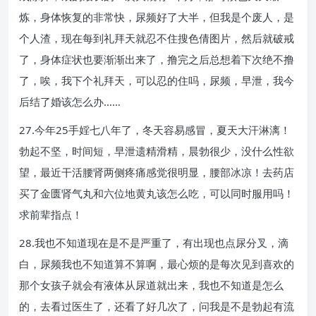
炼，身体恢复的非常快，尿频好了大半，但我是个废人，是
个人渣，现在每到礼拜天就忍不住搜色倩图片，然后就破戒
了，身体症状也要渐渐出来了，撸完之后总想着下次绝不撸
了，唉，我下个礼拜天，可以忍的住吗，尿频，早泄，我今
后结了婚该怎么办……
27.今年25手婬七八年了，冬天容易感冒，夏天大汗淋漓！
勃起不坚，时间短，早泄遗精滑精，晨勃很少，没什么性欲
望，最近干活腰肾两侧疼痛感觉很明显，腰部冰凉！去药店
买了金匮肾气丸和六位地黄丸该怎么吃，可以同时服用吗！
求前辈指点！
28.我也不知道现在是不是严重了，有出现也点尿分叉，滴
白，尿频我也不知道算不算啊，最心烦的是每次见到喜欢的
那个女孩子就会有液体从尿道就出来，我也不知道是怎么
的，去看过医生了，还看了好几次了，问我是不是勃起有流