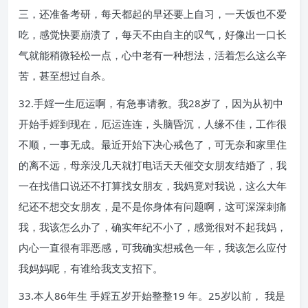
三，还准备考研，每天都起的早还要上自习，一天饭也不爱
吃，感觉快要崩溃了，每天不由自主的叹气，好像出一口长
气就能稍微轻松一点，心中老有一种想法，活着怎么这么辛
苦，甚至想过自杀。
32.手婬一生厄运啊，有急事请教。我28岁了，因为从初中
开始手婬到现在，厄运连连，头脑昏沉，人缘不佳，工作很
不顺，一事无成。最近开始下决心戒色了，可无奈和家里住
的离不远，母亲没几天就打电话天天催交女朋友结婚了，我
一在找借口说还不打算找女朋友，我妈竟对我说，这么大年
纪还不想交女朋友，是不是你身体有问题啊，这可深深刺痛
我，我该怎么办了，确实年纪不小了，感觉很对不起我妈，
内心一直很有罪恶感，可我确实想戒色一年，我该怎么应付
我妈妈呢，有谁给我支支招下。
33.本人86年生 手婬五岁开始整整19 年。25岁以前， 我是