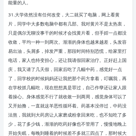
能量的人。
31.大学依然没有任何改变，大二就买了电脑，网上看黄
片，同学中大多数电脑中都有几部。我对黄片不是太热衷，
只是偶尔无聊没事干的时候才会找黄片看，但手婬一点都没
收敛，平均一种一到两次。渐渐的身体也越来越差，头发容
易出油，头屑多，掉发严重，那段时间特别恐慌，给家里打
电话，家人也特变担心，还让我请假回家治疗。正好赶上国
庆，我又请了几天假，回家后吃了几幅中药，感觉好一点
了，回学校的时候妈妈还让我把那个药方拿着，叮嘱我，再
在学校抓几幅吃，现在想想真是罪过，自己作孽还让家人跟
着操心。身体感觉不行了就收敛一到两周，感觉身体可以了
又开始撸，一直就这羊恶性循环着。药基本没停过，中药没
法熬，我就到大药房让人家磨成粉拿回来吃，也不知吃了多
少，花了多少钱，渐渐的吃药好像也不管用了，慢慢地晚上
开始失眠，每晚到睡着的时候差不多就三四点了，那时候大