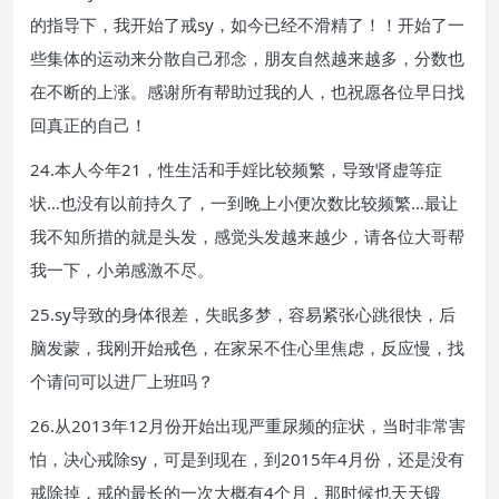
的指导下，我开始了戒sy，如今已经不滑精了！！开始了一
些集体的运动来分散自己邪念，朋友自然越来越多，分数也
在不断的上涨。感谢所有帮助过我的人，也祝愿各位早日找
回真正的自己！
24.本人今年21，性生活和手婬比较频繁，导致肾虚等症
状…也没有以前持久了，一到晚上小便次数比较频繁…最让
我不知所措的就是头发，感觉头发越来越少，请各位大哥帮
我一下，小弟感激不尽。
25.sy导致的身体很差，失眠多梦，容易紧张心跳很快，后
脑发蒙，我刚开始戒色，在家呆不住心里焦虑，反应慢，找
个请问可以进厂上班吗？
26.从2013年12月份开始出现严重尿频的症状，当时非常害
怕，决心戒除sy，可是到现在，到2015年4月份，还是没有
戒除掉，戒的最长的一次大概有4个月，那时候也天天锻