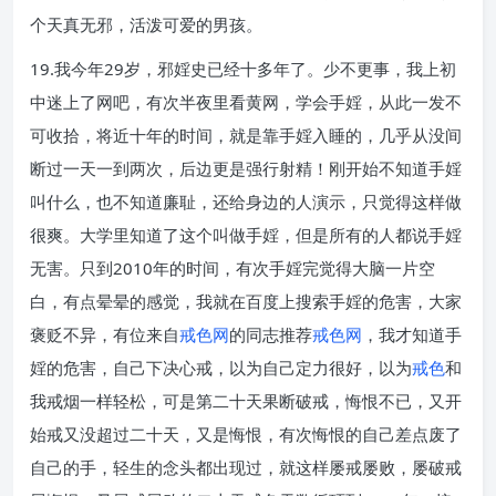
个天真无邪，活泼可爱的男孩。
19.我今年29岁，邪婬史已经十多年了。少不更事，我上初
中迷上了网吧，有次半夜里看黄网，学会手婬，从此一发不
可收拾，将近十年的时间，就是靠手婬入睡的，几乎从没间
断过一天一到两次，后边更是强行射精！刚开始不知道手婬
叫什么，也不知道廉耻，还给身边的人演示，只觉得这样做
很爽。大学里知道了这个叫做手婬，但是所有的人都说手婬
无害。只到2010年的时间，有次手婬完觉得大脑一片空
白，有点晕晕的感觉，我就在百度上搜索手婬的危害，大家
褒贬不异，有位来自
戒色网
的同志推荐
戒色网
，我才知道手
婬的危害，自己下决心戒，以为自己定力很好，以为
戒色
和
我戒烟一样轻松，可是第二十天果断破戒，悔恨不已，又开
始戒又没超过二十天，又是悔恨，有次悔恨的自己差点废了
自己的手，轻生的念头都出现过，就这样屡戒屡败，屡破戒