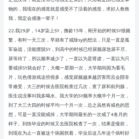
物的，我现在的感觉就是感受不了活着的感觉，求好人救救
我，我定会感激一辈子！
22.我29岁，14岁染上SY，撸龄15年，刚开始的时候SY很频
繁，有时一天三次，早就有了戒除sy的想法，只是一直是孤
军奋战，没能摆脱SY，到高中的时候已经尿频尿急尿不尽、
尿等待了，所以频率减少了，一直以为是肾虚，一直以为只
要戒掉SY就会好了，大概一星期一次，大学期间因为看毛
片，玩色倩游戏这些很多，感觉尿频越来越厉害而且会阴非
常难受，大三的时候去医院检查过几次，查了尿和前列腺，
医生说没事叫我多喝水。我大学的SY频率大概半个月一次，
到了大三大四的时候平均一个月一次，总之虽然有戒色的思
想，可是一直没能戒掉，大学期间最长的一次戒了4各月的
样子。到快毕业的时候又去医院检查了一次，结果是慢前，
到现在为止一直被这个病困扰着，毕业后这几年这个病时好