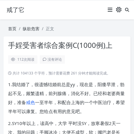
戒了它
首页
纵欲危害
正文
手婬受害者综合案例C(1000例)上
112
次阅读
没有评论
共计 104133 个字符，预计需要花费 261 分钟才能阅读完成。
1.我结婚了，很遗憾结婚前总是yy，现在是，阳痿早泄，勃
起不见，频繁遗精，前列腺痛，消化不好。已经和老婆商量
好，准备
戒色
一至半年，和配合上海的一个中医治疗，希望
半年可以康复。您给点有用的意见吧。
2.SY10年以上，读高中，大学 平时没SY，放寒暑假2天一
次。我的问题：手脚冰冷；大便不成型，软；嘴巴老是长