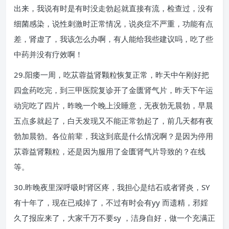
出来，我说有时是有时没走勃起就直接有流，检查过，没有
细菌感染，说性刺激时正常情况，说炎症不严重，功能有点
差，肾虚了，我该怎么办啊，有人能给我些建议吗，吃了些
中药并没有疗效啊！
29.阳痿一周，吃苁蓉益肾颗粒恢复正常，昨天中午刚好把
四盒药吃完，到三甲医院复诊开了金匮肾气片，昨天下午运
动完吃了四片，昨晚一个晚上没睡意，无夜勃无晨勃，早晨
五点多就起了，白天发现又不能正常勃起了，前几天都有夜
勃加晨勃。各位前辈，我这到底是什么情况啊？是因为停用
苁蓉益肾颗粒，还是因为服用了金匮肾气片导致的？在线
等。
30.昨晚夜里深呼吸时肾区疼，我担心是结石或者肾炎，SY
有十年了，现在已戒掉了，不过有时会有yy 而遗精，邪婬
久了报应来了，大家千万不要sy ，洁身自好，做一个充满正