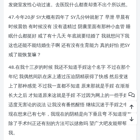
发烧室发性心动过速。去医院什么都查却查不出个所以然。
47.今年20岁 SY大概有四年了 SY几分钟就射了 早泄 早晨有
时候晨勃 有时候没有 没有遗精过 阴囊里面有那种小血管 睡
眠什么都挺好 戒了有十几天 年底就要结婚了 我就想问下我
这也还能不能结婚生子啊 还有没有生育能力 真的好怕 把SY
戒了能恢复嘛？
48.在我十三岁的时候 我还不知道手婬这个名字 不过在那个
年纪 我偶然间趴在床上通过压迫阴精获得了快感 然后变迷
上了那种感觉 不过我一直都不知道 原来那就是手婬 在渐渐
长大之后 才知道原来这就是手婬 不过因为网上的一些手婬
适度无害论的说法 让我没有番然醒悟 继续沉迷于手婬之中
现在想来已有七年，我现在的阴精是向下垂且弯 不知道现在
除了手术纠正还有别的方法可以拯救吗 望广大吧友能帮帮
我。