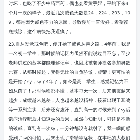
时坏，也吃了不少中药西药，偶也会看黄手婬，平均下来3
个月一次的样子，最近几次戒色天数是24，224，203，10
9，都是因为戒色不力的原因，导致慢前一直没好，希望彻
底戒除，这个病快把我逼疯了。
23.自从发觉戒色吧，便开始了戒色从善之路，4年前，我是
一名初一学生，那时候的记忆力虽然不能说过目不忘，至少
老师讲过的基本都能理解记牢，也因此被老师提名参加奥数
比赛，从那时候起，变得无比的自负骄傲，虚荣！更可怕的
是开始了sy，sy了4年了，如今是高二学生，感觉记忆力不
如从前了！那时候啥都不懂，基本每天一次，后来朋友越来
越少，成绩越来越差，人也越来越没精神，接着出现了耳鸣
等一系列症状，后来还有虚汗，直到高一的时候来到了sy后
遗症治疗吧后才知道sy的后果，虽然心知肚明，可还是不断
的破戒，直到有一次sy，一分钟都没有就射了，我一瞬间感
受到了sy的可怕，后来出现了滑精等症状，在本吧的大叔们