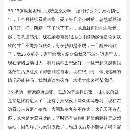
35.25岁勃起困难，我该怎么办啊，还能好么？手婬习惯七
年，上个月持续看黄未撸，硬了好几个小时后，忽然感觉阀
门打开一样，阴精一下子软了下去，以后就再没能主动勃
起，看黄没感觉。现在躺着需要很用心才能勃起但是龟头软
软的并且不能持续很久，有夜勃但是不硬，一旦醒来就软
了，我25岁单身，家里给我介绍对象我又不敢告诉家里人，
现在情绪波动很大，有时候不去想还好，一旦想起来感觉很
迷茫生活没意义了都想到过自杀。现在很后悔，像我这样的
情况还能好吗，我到底该怎么办，求求大家来帮帮我吧。
36.求助，精索静脉曲张。左边的下垂得厉害，很久以前就
是左边比右边大了，还有手婬熬夜上网久坐等恶习，现在左
边看起来有两个睾丸一大团和睾丸差不多大，这几天还有点
疼，以为是附睾炎啥的，平时还有做仰卧起坐俯卧撑等剧烈
运动，因为疼了几天就没做了，难道以后都不能做了吗？需