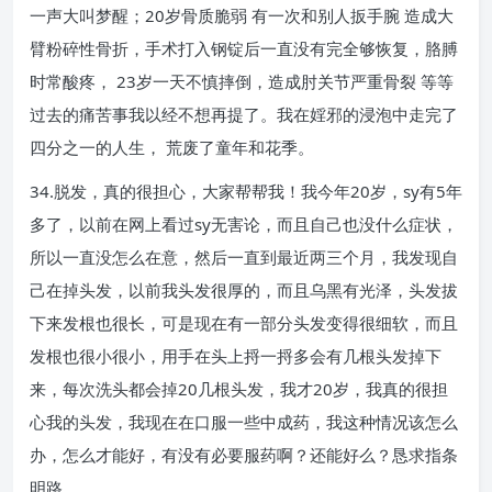
一声大叫梦醒；20岁骨质脆弱 有一次和别人扳手腕 造成大
臂粉碎性骨折，手术打入钢锭后一直没有完全够恢复，胳膊
时常酸疼， 23岁一天不慎摔倒，造成肘关节严重骨裂 等等
过去的痛苦事我以经不想再提了。我在婬邪的浸泡中走完了
四分之一的人生， 荒废了童年和花季。
34.脱发，真的很担心，大家帮帮我！我今年20岁，sy有5年
多了，以前在网上看过sy无害论，而且自己也没什么症状，
所以一直没怎么在意，然后一直到最近两三个月，我发现自
己在掉头发，以前我头发很厚的，而且乌黑有光泽，头发拔
下来发根也很长，可是现在有一部分头发变得很细软，而且
发根也很小很小，用手在头上捋一捋多会有几根头发掉下
来，每次洗头都会掉20几根头发，我才20岁，我真的很担
心我的头发，我现在在口服一些中成药，我这种情况该怎么
办，怎么才能好，有没有必要服药啊？还能好么？恳求指条
明路……