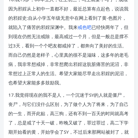
因为邪婬从上初中一直都不好，最近总算有点起色，说说我
的邪婬史:自从小学五年级无意中在网上看到了黄-色图片，
就陷入了痛苦的邪婬深渊中。我来
戒色吧
已经快两年了，但
到现在仍然无法戒除，最高戒过一个月，但是一般总是撑不
过3天，看到一个个吧友都戒掉了，都奔向了美好的生活。
而自己仍然是老样子，心里真的很不是滋味，这多年的老毛
病，我非常想戒掉，非常想爬出邪婬这肮脏痛苦的泥沼，非
常想过上正常人的生活。希望大家能尽早走出邪婬的泥沼，
也希望大家能多多鼓励我。
17.我觉得现在的我不是人，一个沉迷于SY的人就是僵尸，
丧尸，与它们没什么区别，为了做个人为了将来，为了自己
的一生，而开此贴，高三狗，还有不到一百天的时间就高考
了，总是戒了十天一破，昨晚又破了，罪过罪过，高二下学
期开始看的黄，开始学会了SY，不过后来那网站被封了，就