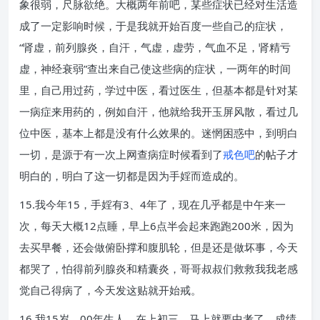
象很弱，尺脉欲绝。大概两年前吧，某些症状已经对生活造
成了一定影响时候，于是我就开始百度一些自己的症状，
“肾虚，前列腺炎，自汗，气虚，虚劳，气血不足，肾精亏
虚，神经衰弱”查出来自己使这些病的症状，一两年的时间
里，自己用过药，学过中医，看过医生，但基本都是针对某
一病症来用药的，例如自汗，他就给我开玉屏风散，看过几
位中医，基本上都是没有什么效果的。迷惘困惑中，到明白
一切，是源于有一次上网查病症时候看到了
戒色吧
的帖子才
明白的，明白了这一切都是因为手婬而造成的。
15.我今年15，手婬有3、4年了，现在几乎都是中午来一
次，每天大概12点睡，早上6点半会起来跑跑200米，因为
去买早餐，还会做俯卧撑和腹肌轮，但是还是做坏事，今天
都哭了，怕得前列腺炎和精囊炎，哥哥叔叔们救救我我老感
觉自己得病了，今天发这贴就开始戒。
16.我15岁，00年生人，在上初三，马上就要中考了，成绩