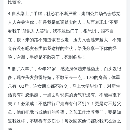
比较冷。
4.自从染上了手婬，社恐在不断严重，走到公共场合会感觉
人人在关注你，但是我是低调踏实的人，从而表现出”不要
看我了”所以别人笑话，我不敢出门了，很恐惧，很不自
在，接下来的路不知道该怎么走，压力只会越来越大，不知
道有没有吧友有类似我这样的症状，给我分享一下你的经
验，谢谢，手婬是不敢碰了，死到临头！
5.撸了六年了，今年22岁，感觉身体越来越颓废，白头发很
多，现在头发剪得好短，不敢留长一点，170的身高，体重
只有102斤，连女朋友都不敢交，马上大学毕业了，对新生
活真有种恐惧感，一点面对现实的勇气都没有。不能再拖下
去了！必须戒！不然跟行尸走肉有何区别？！更是对不起父
母，他们把我当成他们的希望，辛苦工作培养我们，要是知
道我这样，不晓得有多伤心！每次回家他们都说我怎么这么
瘦。