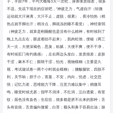
子，手婬7年，平均大概每3天一次吧，身体体质很差，很多
不适。先说下现在的症状吧，“神疲乏力，气虚自汗（轻微
运动就大汗淋漓，大汗不止，虚脱，很累），畏冷怕热（稍
热点就手脚出汗；稍冷点，脚就冻的睡不着觉），神经衰弱
（神疲乏力，就算是刚睡醒也是没有什么精神，有时候到了
晚上九点左右，眼皮都抬不起来），肌肉松弛，便秘（两三
天一次，大便深褐色，恶臭，粘腻，大便不爽，便不干净，
有时候肛门有灼痛感），左右两边头发白，发质很差；皮肤
干涩，麻木不仁；眼睛干涩，怕光，视物模糊（主要是久
视，考试做试卷一两个小时就会模糊）；腰酸腿软，四肢不
利，关节响；胆子小，害羞，不安，内向，忧虑，社交恐
惧；记忆力差，思维能力下降，注意力难以集中；稍微耳
鸣，睡觉时候尤甚；指甲不润泽，不红润，泛白透紫，有竖
纹；面色没有血色；生痘痘，很多都是挤不出来的那种；舌
头有齿痕，舌质偏向微紫，白苔；额头和鼻子容易出油；脉