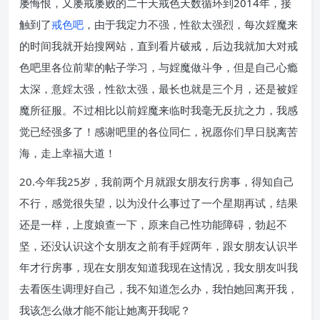
屡悔恨，又屡戒屡败的二十天戒色天数循环到2014年，接
触到了
戒色吧
，由于我定力不强，性欲太强烈，每次婬魔来
的时间我就开始搜网站，直到看片破戒，后边我就加大对戒
色吧里各位前辈的帖子学习，与婬魔做斗争，但是自己心瘾
太深，意婬太强，性欲太强，最长也就是三个月，还是被婬
魔所征服。不过相比以前婬魔来临时我毫无反抗之力，我感
觉已经强多了！感谢吧里的各位同仁，祝愿你们早日脱离苦
海，走上幸福大道！
20.今年我25岁，我前两个月就跟女朋友行房事，得知自己
不行，感觉很失望，以为没什么事过了一个星期再试，结果
还是一样，上度娘查一下，原来自己性功能障碍，勃起不
坚，还没认识这个女朋友之前有手婬两年，跟女朋友认识半
年才行房事，现在女朋友知道我现在这情况，我女朋友叫我
去看医生调理好自己，我不知道怎么办，我怕她回离开我，
我该怎么做才能不能让她离开我呢？