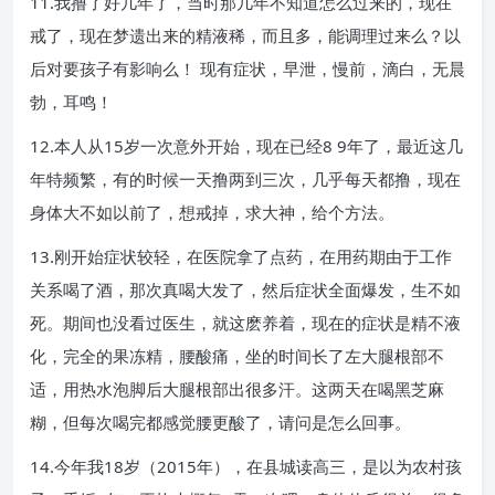
11.我撸了好几年了，当时那几年不知道怎么过来的，现在
戒了，现在梦遗出来的精液稀，而且多，能调理过来么？以
后对要孩子有影响么！ 现有症状，早泄，慢前，滴白，无晨
勃，耳鸣！
12.本人从15岁一次意外开始，现在已经8 9年了，最近这几
年特频繁，有的时候一天撸两到三次，几乎每天都撸，现在
身体大不如以前了，想戒掉，求大神，给个方法。
13.刚开始症状较轻，在医院拿了点药，在用药期由于工作
关系喝了酒，那次真喝大发了，然后症状全面爆发，生不如
死。期间也没看过医生，就这麽养着，现在的症状是精不液
化，完全的果冻精，腰酸痛，坐的时间长了左大腿根部不
适，用热水泡脚后大腿根部出很多汗。这两天在喝黑芝麻
糊，但每次喝完都感觉腰更酸了，请问是怎么回事。
14.今年我18岁（2015年），在县城读高三，是以为农村孩