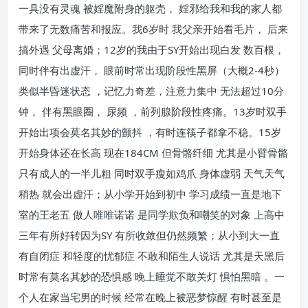
一具没有灵魂 被婬魔附身的躯壳， 婬邪给我和我的家人都
带来了无数痛苦和报应。我6岁时 我父亲开始看毛片， 后来
搞外遇 父母离婚；12岁的我由于SY开始出现白发 数百根，
同时伴有出虚汗， 眼前时常出现阶段性黑屏（大概2-4秒）
类似半昏迷状态 ，记忆力奇差，注意力集中 无法超过10分
钟， 伴有黑眼圈， 尿频 ，前列腺阶段性疼痛。13岁时双手
开始出项会莫名其妙的颤抖 ，有时连筷子都拿不稳。15岁
开始身体还在长高 现在184CM 但骨骼纤细 尤其是小臂骨骼
只有成人的一半儿粗 同时双手瘦如鸡爪 身体虚弱 天气天气
稍热 就会出虚汗；从小学开始到初中 学习成绩一直是地下
室的王老五 做人唯唯诺诺 是同学欺负和嘲笑的对象 上高中
三年有所好转因为SY 有所收敛但仍然频繁；从小到大一直
有自闭症 和轻度的忧郁症 不敢和陌生人说话 尤其是天黑后
时常有莫名其妙的恐惧感 晚上睡觉不敢关灯 惧怕黑暗 。一
个人在家当宅男的时候 经常在晚上被恶梦惊醒 有时甚至是