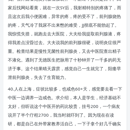
家后找网站看黄，就在一次SY后，我射精特别的疼痛了，而
且这次后我小便困难，异常的疼，疼的受不了，前列腺烧热
的疼，天气冷了我尿不出来憋的难受，JJ彻底不能勃起了。
我惊慌失措，就跑去去大医院，大夫给我提取前列腺液，疼
得我差点没昏过去。大夫说我的前列腺很硬，说明炎症很严
重。检查结果是慢性无菌性前列腺炎，又去中医院查出精子
不液化。遇到了无德医生把脉用了十秒钟开了一千多的药无
济于事。这个结果晴天霹雳，感觉自己一生就完了，阳痿早
泄前列腺炎，失去了生育能力。
40.人在上海，症状比较多，也戒色60+天，感觉要去看一下
中医一边调养一边戒色。求介绍，本人是学生，经济基础不
太好，但听说这个中医开的药比较贵，挂号200，一个病友
说开了半个疗程2700，我当时就吓到了。因为现在在读
研，都是自己在外带家教养活自己，一下子拿个好几千确实