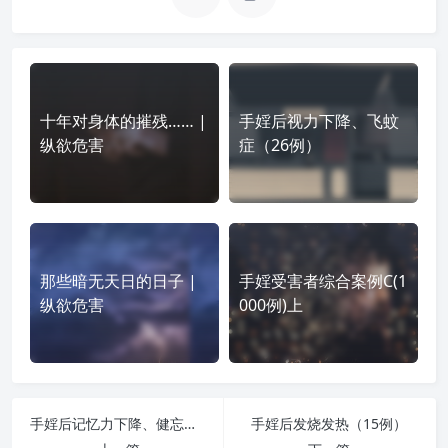
十年对身体的摧残…… |
手婬后视力下降、飞蚊
纵欲危害
症（26例）
那些暗无天日的日子 |
手婬受害者综合案例C(1
纵欲危害
000例)上
手婬后记忆力下降、健忘（172例）
手婬后发烧发热（15例）