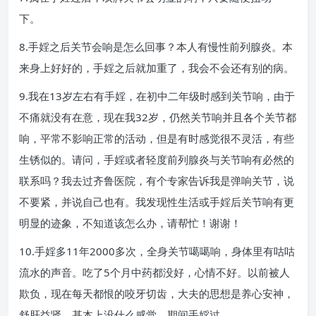
下。
8.手婬之后关节会响是怎么回事？本人有慢性前列腺炎。本
来身上好好的，手婬之后就加重了，我会不会还有别的病。
9.我在13岁左右有手婬，在初中二年级时感到关节响，由于
不痛就没有在意，现在我32岁，仍然关节响并且各个关节都
响，平常不影响正常的活动，但是有时感觉很不灵活，有些
生锈似的。请问，手婬或者轻度前列腺炎与关节响有必然的
联系吗？我去过齐鲁医院，有个专家告诉我是弹响关节，说
不要紧，并说自己也有。我发现性生活或手婬后关节响有更
明显的迹象，不知道该怎么办，请帮忙！谢谢！
10.手婬多11年2000多次，全身关节噶噶响，身体里有咕咕
流水的声音。吃了5个月中药都没好，心情不好。以前被人
欺负，现在每天都恨的咬牙切齿，大夫的思想是养心安神，
舒肝益肾。基本上没什么感觉，期间手婬过。