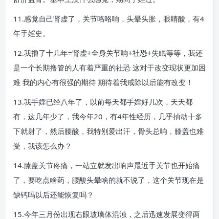
11.感觉自己肾虚了，关节咯咯响，头晕头胀，眼睛酸，有4
年手婬史。
12.我撸了十几年=肾虚+全身关节响+社恐+失眠等等，我还
是一个长期撸管的人有着严重的社恐 这对于改变现状更加困
难 我的内心有很强的期待 期待着我戒除以后能有改变！
13.我手婬已经八年了，以前每天都手婬好几次，天天都
有，这几年少了，我今年20，有4年性经历，几乎抽动十多
下就射了，然后腰酸，我特别爱出汗，骨头总响，膝盖也难
受，我该怎么办？
14.膝盖关节疼痛，一站立就发出响声最近手关节也开始痛
了，要吃点啥药，腰酸头晕啥的就不说了，这个关节现在是
缺钙吗以后还能恢复吗？
15.今年三月份出现右眼玻璃体混浊，之后迅速发展变得两