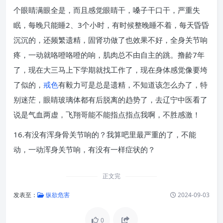
个眼睛满眼全是，而且感觉眼睛干，嗓子干口干，严重失
眠，每晚只能睡2、3个小时，有时候整晚睡不着，每天昏昏
沉沉的，还频繁遗精，固肾功做了也效果不好，全身关节响
疼，一动就咯噔咯噔的响，肌肉总不由自主的跳。撸龄7年
了，现在大三马上下学期就找工作了，现在身体感觉像要垮
了似的，
戒色
有毅力可是总是遗精，不知道该怎么办了，特
别迷茫，眼睛玻璃体都有后脱离的趋势了，去辽宁中医看了
说是气血两虚，飞翔哥能不能指点指点我啊，不胜感激！
16.有没有浑身骨关节响的？我算吧里最严重的了，不能
动，一动浑身关节响，有没有一样症状的？
正文完
发表至：
纵欲危害
2024-09-03
0