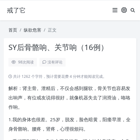
戒了它
首页
纵欲危害
正文
SY后骨骼响、关节响（16例）
98
次阅读
没有评论
共计 1262 个字符，预计需要花费 4 分钟才能阅读完成。
解析：肾主骨。泄精后，不仅会感到腿软，骨关节也容易发
出响声，有位戒友说得很好，就像机器失去了润滑油，咯咯
作响。
1.我的身体也很差。25岁，脱发，脸色暗黄，阳痿早泄，全
身骨骼响。腰疼，肾疼，心理很烦闷。