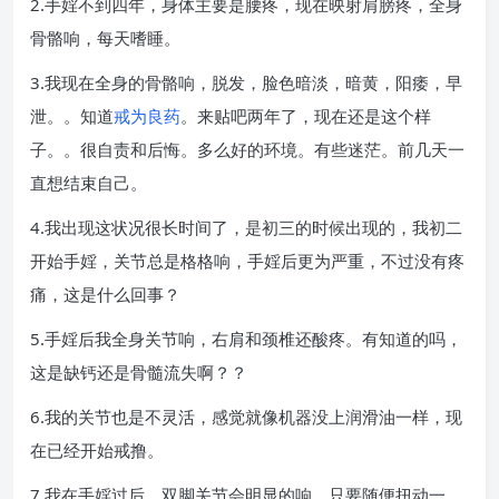
2.手婬不到四年，身体主要是腰疼，现在映射肩膀疼，全身
骨骼响，每天嗜睡。
3.我现在全身的骨骼响，脱发，脸色暗淡，暗黄，阳痿，早
泄。。知道
戒为良药
。来贴吧两年了，现在还是这个样
子。。很自责和后悔。多么好的环境。有些迷茫。前几天一
直想结束自己。
4.我出现这状况很长时间了，是初三的时候出现的，我初二
开始手婬，关节总是格格响，手婬后更为严重，不过没有疼
痛，这是什么回事？
5.手婬后我全身关节响，右肩和颈椎还酸疼。有知道的吗，
这是缺钙还是骨髓流失啊？？
6.我的关节也是不灵活，感觉就像机器没上润滑油一样，现
在已经开始戒撸。
7.我在手婬过后，双脚关节会明显的响，只要随便扭动一