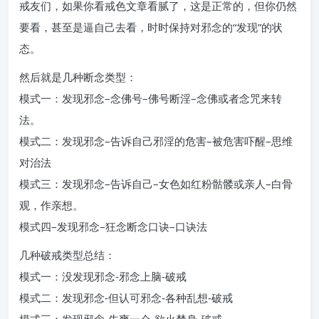
戒友们，如果你看戒色文章看腻了，这是正常的，但你仍然
要看，甚至是逼自己去看，时时保持对邪念的“发现”的状
态。
然后就是几种断念类型：
模式一：发现邪念–念佛号–佛号断淫–念佛或者念咒来转
法。
模式二：发现邪念–告诉自己邪淫的危害–被危害吓醒–思维
对治法
模式三：发现邪念–告诉自己–女色如红粉骷髅或亲人–白骨
观，作亲想。
模式四–发现邪念–狂念断念口诀–口诀法
几种破戒类型总结：
模式一：没发现邪念-邪念上脑-破戒
模式二：发现邪念-但认可邪念-各种乱想-破戒