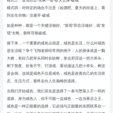
模式三：发现邪念-先爽一会-欲火焚身-破戒
模式四：对特定的场合不注意（如酒吧、夏天的街道上、看
到女生衣物）没避开-破戒
如是种种，都是一个关键没做好。“发现”邪念没做好，或“发
现”太晚，最终导致破戒。
接下来，一个重要的戒色点就是，戒色是生活，什么叫戒色
是生活呢？举个飞翔老师经常用的例子：人的身体就是一颗
大树，有好几把斧头同时在砍树，拿去邪淫这一把大斧头，
剩下熬夜、饮食不节、打游戏、看动漫这几把小斧头，树还
是会倒。这就是戒色不仅是戒色，戒色是改善自己的生活状
态、生活方式，最终走向人生巅峰的道路。
当我们开始戒色，我们其实是选择了一条与堕落人不一样的
道路。身为戒色人，你不可能一边戒色，一边当夜店之王。
戒色是一种正能量的选择，它必须与正能量的东西联系在一