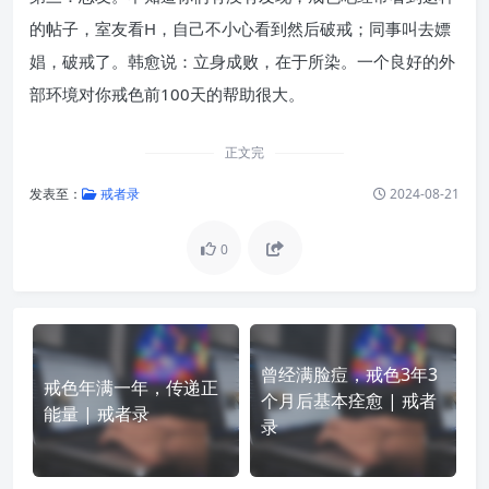
的帖子，室友看H，自己不小心看到然后破戒；同事叫去嫖
娼，破戒了。韩愈说：立身成败，在于所染。一个良好的外
部环境对你戒色前100天的帮助很大。
正文完
发表至：
戒者录
2024-08-21
0
曾经满脸痘，戒色3年3
戒色年满一年，传递正
个月后基本痊愈 | 戒者
能量 | 戒者录
录