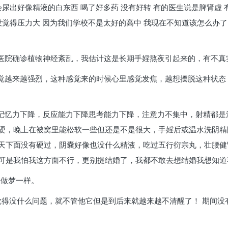
会尿出好像精液的白东西 喝了好多药 没有好转 有的医生说是脾肾虚 
没觉得压力大 因为我们学校不是太好的高中 我现在不知道该怎么办了
去医院确诊植物神经紊乱，我估计这是长期手婬熬夜引起来的，有不真
感觉越来越强烈，这种感觉来的时候心里感觉发焦，越想摆脱这种状
，记忆力下降，反应能力下降思考能力下降，注意力不集中，射精都
硬，晚上在被窝里能松软一些但还是不是很大，手婬后或温水洗阴精
天下面没有硬过，阴囊好像也没什么精液，吃过五行衍宗丸，壮腰健
可是我怕我这方面不行，更别提结婚了，我都不敢去想结婚我想知道
像做梦一样。
觉得没什么问题，就不管他它但是到后来就越来越不清醒了！ 期间没有