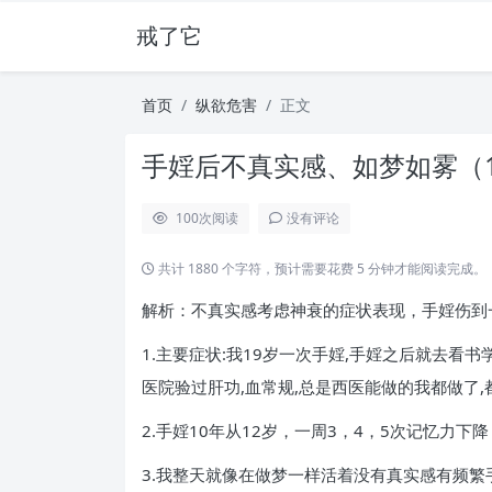
戒了它
首页
纵欲危害
正文
手婬后不真实感、如梦如雾（
100
次阅读
没有评论
共计 1880 个字符，预计需要花费 5 分钟才能阅读完成。
解析：不真实感考虑神衰的症状表现，手婬伤到
1.主要症状:我19岁一次手婬,手婬之后就去看
医院验过肝功,血常规,总是西医能做的我都做了,
2.手婬10年从12岁，一周3，4，5次记忆
3.我整天就像在做梦一样活着没有真实感有频繁