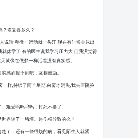
态吗？恢复要多久？
别人说话 稍微一运动就一头汗 现在有时候会尿出
我就休学了 有的医生说我学习压力大 但我没觉得
我整天就像在做梦一样活着没有真实感。
真实感的报个到吧，互相鼓励。
雾一样,持续了两个星期,白雾才消失,我去医院验
。
了。难受呜呜呜呜，打死不撸了。
界世界隔了一堵墙。是伤精导致的么？
清楚了，还有一些很烦的病，看见陌生人就紧