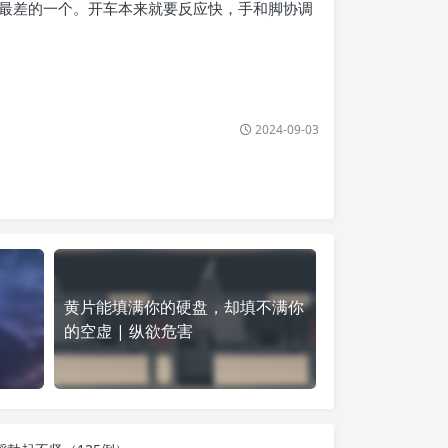
最差的一个。开车本来就要反应快，手和脚协调
2024-09-03
黄片能填满你的硬盘，却填不满你
的空虚 | 纵欲危害