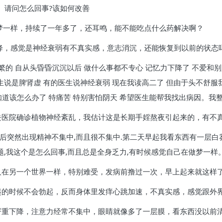
。请问怎么回事?该如何改善
做梦一样，持续了一年多了，还耳鸣，能不能吃点什么药解决啊？
忆力下降，感觉是神经衰弱有不真实感，意志消沉，还能恢复到以前的状
频繁的 自从头昏昏沉沉以后 做什么事都不专心 记忆力下降了 不爱和
医生说是脾肾虚 有的医生说神经衰弱 现在我读高二了 但由于头不舒服
知道该怎么办了 特痛苦 特别害怕阴天 希望医生能帮我找出病因。
，去医院确诊植物神经紊乱，我估计这是长期手婬熬夜引起来的，有不
,然后突然出现精神不集中,而且很不集中.第二天早起我看东西有一层白
题,我这个是怎么回事,而且总是全身乏力,有时候感觉自己在做梦一样
别人在另一个世界一样，特别难受，发病前撸过一次，早上起来就这样
勃起的时候不会勃起，反而身体里发痒心跳加速，不真实感，感觉跟外
商严重下降，注意力经常不集中，眼睛就像多了一层膜，看东西没以前