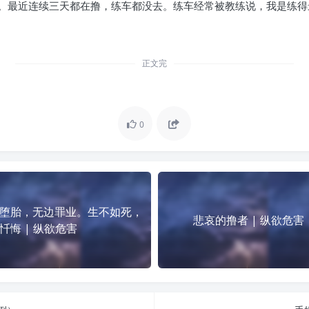
。最近连续三天都在撸，练车都没去。练车经常被教练说，我是练得
正文完
0
堕胎，无边罪业。生不如死，
悲哀的撸者 | 纵欲危害
忏悔 | 纵欲危害