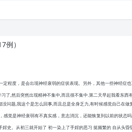
17例）
一定程度，是会出现神经衰弱的症状表现。另外，其他一些神经症也
书学习了,然后突然出现精神不集中,而且很不集中.第二天早起我看东西
都没问题,我这个是怎么回事,而且总是全身乏力,有时候感觉自己在做梦
力下降，感觉是神经衰弱有不真实感，意志消沉，还能恢复到以前的状态
手婬史。从初三就开始了 初一染上了手婬的恶习 挺频繁的 自从头昏昏