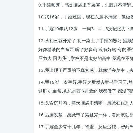
9.手婬频繁，感觉脑袋里有层雾，头脑并不清醒
10.我16岁，手婬过度，现在头脑不清醒，像
11.手婬10年从12岁，一周3，4，5次记
12.从初三就开始了 初一染上了手婬的恶习 挺
好像精液的白东西 喝了好多药 没有好转 有的
压力大 因为我们学校不是太好的高中 我现在不
13.我出现了严重的不真实感，就像活在梦中
14.我19岁一次手婬,手婬之后就去看书学习了
过肝功,血常规,总是西医能做的我都做了,都没问
15.头昏沉耳鸣，整天脑袋不清晰，感觉在跟
16.后脑发紧，感觉带了紧箍咒一样，看到该
17.手婬至少有十几年，肾虚，反应迟钝，智