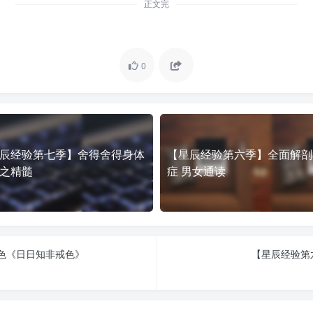
正文完
0
辰经验第七季】舍得舍得身体
【星辰经验第六季】全面解剖
之精髓
症 男女通读
色《日日知非戒色》
【星辰经验第