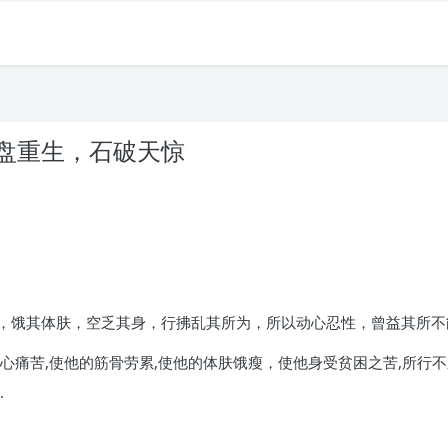
盘重生，石破天惊
，饿其体肤，空乏其身，行拂乱其所为，所以动心忍性，曾益其所不
心痛苦,使他的筋骨劳累,使他的体肤饿瘦，使他身受贫困之苦,所行不
.