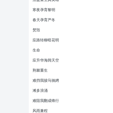
寒夜孕育黎明
春天孕育严冬
焚毁
应路转柳暗花明
生命
应升华海阔天空
荆棘重生
难挡我骏马驰娉
滩多浪涌
难阻我翻成锋行
风雨兼程