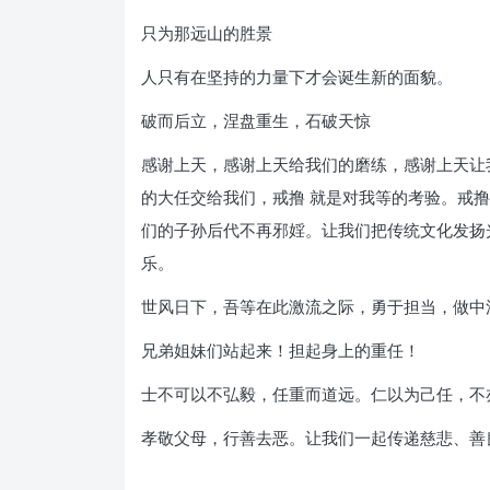
只为那远山的胜景
人只有在坚持的力量下才会诞生新的面貌。
破而后立，涅盘重生，石破天惊
感谢上天，感谢上天给我们的磨练，感谢上天让
的大任交给我们，戒撸 就是对我等的考验。戒
们的子孙后代不再邪婬。让我们把传统文化发扬
乐。
世风日下，吾等在此激流之际，勇于担当，做中
兄弟姐妹们站起来！担起身上的重任！
士不可以不弘毅，任重而道远。仁以为己任，不
孝敬父母，行善去恶。让我们一起传递慈悲、善