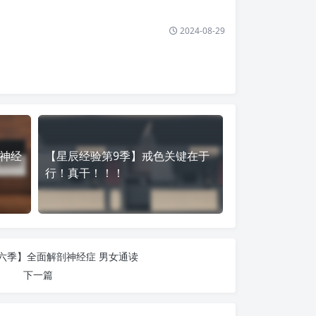
2024-08-29
神经
【星辰经验第9季】戒色关键在于
行！真干！！！
六季】全面解剖神经症 男女通读
下一篇