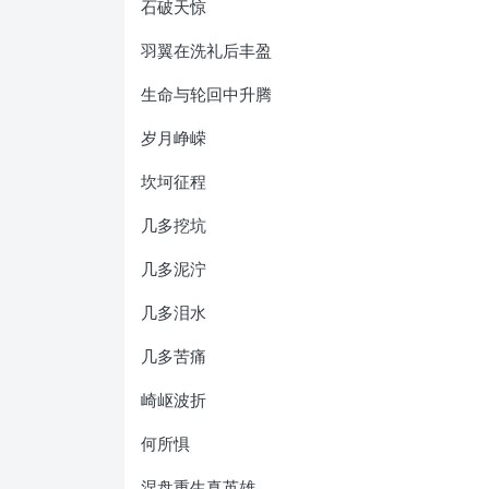
石破天惊
羽翼在洗礼后丰盈
生命与轮回中升腾
岁月峥嵘
坎坷征程
几多挖坑
几多泥泞
几多泪水
几多苦痛
崎岖波折
何所惧
涅盘重生真英雄