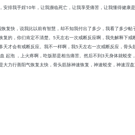
，安排我手婬10年，让我濒临死亡，让我享受痛苦，让我懂得健康
我恢复快，说我比以前有智慧，却不知我付出了多少，我看了多少帖
恢复的，你们肯定不清楚。5天左右一次戒断反应啊，我先解释下戒
多天才会有戒断反应。我不一样啊，我5天左右一次戒断反应，骨头
血 起泡 ，上火疼啊，吃饭那是相当痛苦。然后不到3天身体就蜕
是大力行善阳气恢复太快，骨头筋脉神速恢复，神速蜕变，神速涅盘