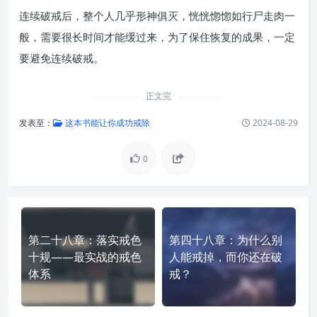
连续破戒后，整个人几乎形神俱灭，恍恍惚惚如行尸走肉一
般，需要很长时间才能缓过来，为了保住恢复的成果，一定
要避免连续破戒。
正文完
发表至：
这本书能让你成功戒除
2024-08-29
0
第二十八章：落实戒色
第四十八章：为什么别
十规——最实战的戒色
人能戒掉，而你还在破
体系
戒？