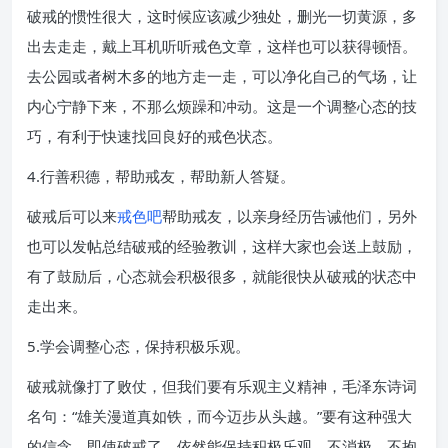
破戒的惯性很大，这时候应该减少独处，删光一切黄源，多
出去走走，戴上耳机听听戒色文章，这样也可以获得顿悟。
去公园或者树木多的地方走一走，可以净化自己的气场，让
内心宁静下来，不那么烦躁和冲动。这是一个调整心态的技
巧，有利于快速找回良好的戒色状态。
4.行善积德，帮助戒友，帮助新人答疑。
破戒后可以来
戒色吧
帮助戒友，以亲身经历告诫他们，另外
也可以发帖总结破戒的经验教训，这样大家也会送上鼓励，
有了鼓励后，心态就会积极很多，就能很快从破戒的状态中
走出来。
5.学会调整心态，保持积极乐观。
破戒就像打了败仗，但我们要有乐观主义精神，毛泽东诗词
名句：“雄关漫道真如铁，而今迈步从头越。”要有这种强大
的信念，即使破戒了，依然能保持积极乐观，不消极，不抱