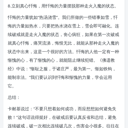
8.立刻真心忏悔，用忏悔的力量摆脱那种走火入魔的状态。
忏悔的力量犹如“热汤浇雪”。我们所做的一些错事如雪，忏
悔的力量如热水，只要把热水浇在雪上，雪会即可融化。连
续破戒就是走火入魔的状态，丧心病狂，如果在第一次破戒
就真心忏悔，痛哭流涕，悔恨无比，就能从那种走火入魔的
状态中出来，这是一个很好的方法。忏悔的人他一定有一种
惭愧的心，有了惭愧的心，就能阻止继续犯错。《佛遗教
经》中说：“惭耻之服，于诸庄严，最为第一。惭如铁钩，
能制非法。”我们要认识到忏悔和惭愧的力量，学会运用
它。
总结：
卡耐基说过：“不要只想着如何成功，而应想想如何避免失
败！”这句话说得挺好，在破戒后要认真反省和总结，避免
连续破戒，破一次相比连续破几次，伤害会小很多。往往在