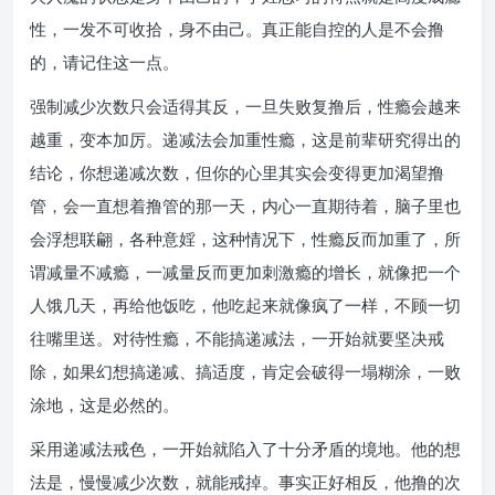
性，一发不可收拾，身不由己。真正能自控的人是不会撸
的，请记住这一点。
强制减少次数只会适得其反，一旦失败复撸后，性瘾会越来
越重，变本加厉。递减法会加重性瘾，这是前辈研究得出的
结论，你想递减次数，但你的心里其实会变得更加渴望撸
管，会一直想着撸管的那一天，内心一直期待着，脑子里也
会浮想联翩，各种意婬，这种情况下，性瘾反而加重了，所
谓减量不减瘾，一减量反而更加刺激瘾的增长，就像把一个
人饿几天，再给他饭吃，他吃起来就像疯了一样，不顾一切
往嘴里送。对待性瘾，不能搞递减法，一开始就要坚决戒
除，如果幻想搞递减、搞适度，肯定会破得一塌糊涂，一败
涂地，这是必然的。
采用递减法戒色，一开始就陷入了十分矛盾的境地。他的想
法是，慢慢减少次数，就能戒掉。事实正好相反，他撸的次