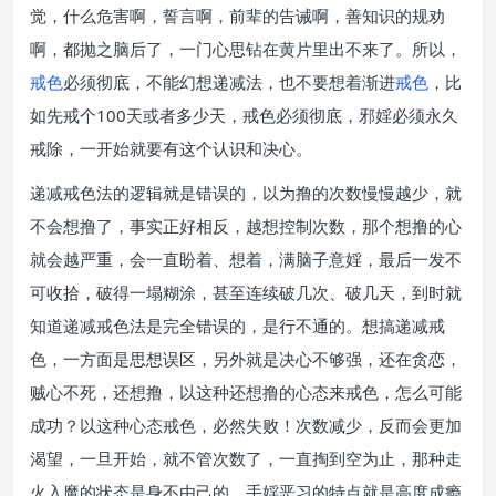
觉，什么危害啊，誓言啊，前辈的告诫啊，善知识的规劝
啊，都抛之脑后了，一门心思钻在黄片里出不来了。所以，
戒色
必须彻底，不能幻想递减法，也不要想着渐进
戒色
，比
如先戒个100天或者多少天，戒色必须彻底，邪婬必须永久
戒除，一开始就要有这个认识和决心。
递减戒色法的逻辑就是错误的，以为撸的次数慢慢越少，就
不会想撸了，事实正好相反，越想控制次数，那个想撸的心
就会越严重，会一直盼着、想着，满脑子意婬，最后一发不
可收拾，破得一塌糊涂，甚至连续破几次、破几天，到时就
知道递减戒色法是完全错误的，是行不通的。想搞递减戒
色，一方面是思想误区，另外就是决心不够强，还在贪恋，
贼心不死，还想撸，以这种还想撸的心态来戒色，怎么可能
成功？以这种心态戒色，必然失败！次数减少，反而会更加
渴望，一旦开始，就不管次数了，一直掏到空为止，那种走
火入魔的状态是身不由己的，手婬恶习的特点就是高度成瘾