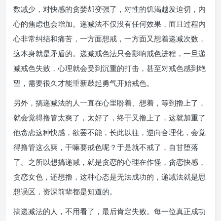
数减少，对快感的贪婪却变强了，对性的饥渴越发迫切，内
心的焦虑也会增加。递减法不仅没有任何效果，而且过程内
心非常纠结和痛苦，一方面想戒，一方面又想着递减次数，
这本身就是矛盾的。递减戒色法只会影响戒色进程，一旦递
减戒色失败，心理就会受到沉重的打击，甚至对戒色感到绝
望，需要很久才能重新鼓起勇气开始戒色。
另外，搞递减法的人一直在心里盼着、想着，等到撸上了，
就会觉得撸管太爽了，太好了，终于又撸上了，这就加重了
他贪恋这种快感，欲罢不能，长此以往，逆向合理化，会觉
得撸管这么爽，干嘛要戒色呢？于是就不戒了，自甘堕落
了。之所以想搞递减，就是贪恋的心理在作怪，贪恋快感，
贪恋女色，还想撸，这种心态是无法成功的，递减法就是思
想误区，资深前辈都是知道的。
搞递减法的人，不用看了，最后肯定失败。每一位真正成功