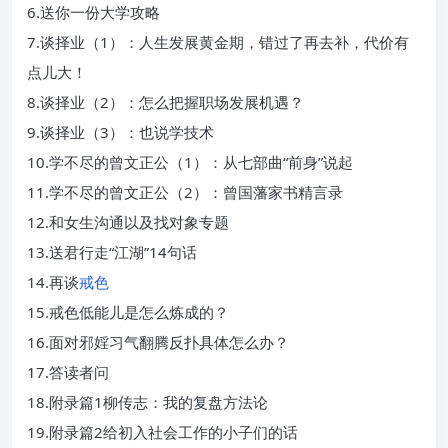
6.送你一份大学攻略
7.谈择业（1）：人生发展黄金期，错过了再去补，代价有
点儿大！
8.谈择业（2）：怎么把握职场发展机遇？
9.谈择业（3）：也说学技术
10.学不尽的曾文正公（1）：从七部曲“前身”说起
11.学不尽的曾文正公（2）：曾国藩家书精言录
12.和女生沟通以及找对象专题
13.送君行走“江湖”14句话
14.再谈
戒色
15.戒色低能儿是怎么炼成的？
16.面对邪婬习气翻腾反扑具体怎么办？
17.答读者问
18.附录篇1柳传志：我的复盘方法论
19.附录篇2给初入社会工作的小子们的话