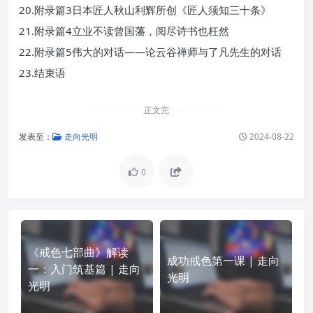
20.附录篇3日本匠人秋山利辉所创《匠人须知三十条》
21.附录篇4立业不读曾国藩，阅尽诗书也枉然
22.附录篇5伟大的对话——论云谷禅师与了凡先生的对话
23.结束语
正文完
发表至：
走向光明
2024-08-22
0
《戒色七部曲》解读
成功戒色第一课 | 走向
一：入门筑基篇 | 走向
光明
光明