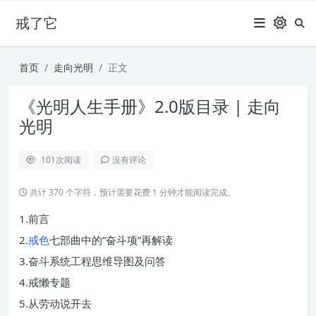
戒了它
首页
走向光明
正文
《光明人生手册》2.0版目录 | 走向
光明
101
次阅读
没有评论
共计 370 个字符，预计需要花费 1 分钟才能阅读完成。
1.前言
2.
戒色
七部曲中的“奋斗项”再解读
3.奋斗系统工程思维导图及问答
4.戒懒专题
5.从劳动说开去