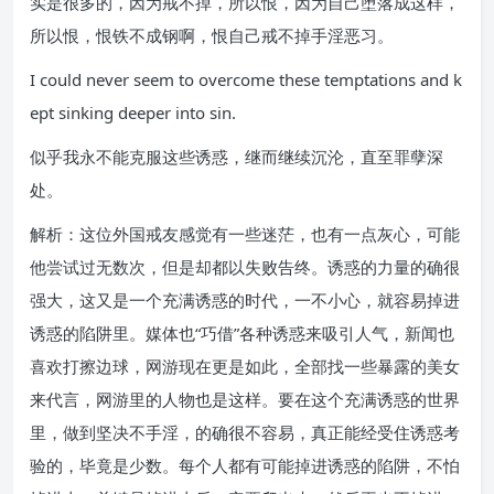
实是很多的，因为戒不掉，所以恨，因为自己堕落成这样，
所以恨，恨铁不成钢啊，恨自己戒不掉手淫恶习。
I could never seem to overcome these temptations and k
ept sinking deeper into sin.
似乎我永不能克服这些诱惑，继而继续沉沦，直至罪孽深
处。
解析：这位外国戒友感觉有一些迷茫，也有一点灰心，可能
他尝试过无数次，但是却都以失败告终。诱惑的力量的确很
强大，这又是一个充满诱惑的时代，一不小心，就容易掉进
诱惑的陷阱里。媒体也“巧借”各种诱惑来吸引人气，新闻也
喜欢打擦边球，网游现在更是如此，全部找一些暴露的美女
来代言，网游里的人物也是这样。要在这个充满诱惑的世界
里，做到坚决不手淫，的确很不容易，真正能经受住诱惑考
验的，毕竟是少数。每个人都有可能掉进诱惑的陷阱，不怕