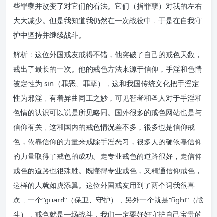
些罪孽并改变了对它们的看法。它们（指罪孽）对我的左右
大大减少。但是我知道我仍然在一次战役中，于是在自我守
护中坚持并继续战斗。
解析：这位外国戒友戒得不错，他突破了自己的戒色天数，
戒出了最长的一次。他的戒色方法来源于信仰，手淫和色情
被定性为 sin（罪恶、罪孽），这和我国传统文化把手淫定
性为邪淫，有着异曲同工之妙，可见智者和圣人对于手淫和
色情的认识可以说是所见略同。国外很多的戒色网站也是与
信仰有关，这和国内的戒色情况差不多，很多也是信仰戒
色，依靠信仰的力量来戒除手淫恶习，很多人的确依靠信仰
的力量取得了戒色的成功。走专业戒色的道路很好，走信仰
戒色的道路也很殊胜。既懂得专业戒色，又精通信仰戒色，
这样的人就如虎添翼。这位外国戒友用到了两个词我很喜
欢，一个“guard”（保卫、守护），另外一个就是“fight”（战
斗），戒色就是一场战斗，我们一定要好好守护自己宝贵的