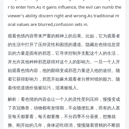
r to enter him.As it gains influence, the evil can numb the
viewer’s ability discern right and wrong.As traditional m
oral values are blurred,confusion sets in.
观看色情内容带来严重的精神上的后果。比如，它为观看者
的生活中打开了压抑灵性和困惑的通道。隐藏在色情信息背
后的力量是固有的邪恶，它寻求控制并支配这个人的生活，
并允许其他种种邪恶获得对这个人的影响力。一旦一个人开
始观看色情内容，他的眼睛变成邪恶力量进入他的途径。随
着它获得影响力，邪恶开始麻木观看者分辨对错的能力。随
着传统道德价值被玷污，混淆被植入。
解析：看色情的内容会让一个人的灵性受到压抑，慢慢变成
了衣冠撸兽，动物都有发情期，不会随便乱来，而有的人甚
至每天都要看，每天都要撸，不分四季不分昼夜，想撸就
撸。刚开始的几年，身体还吃得消，慢慢随着肾精的不断损