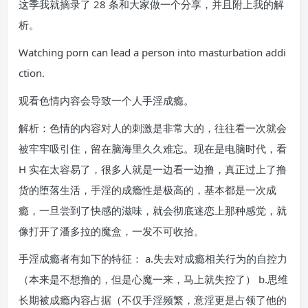
这季我就摘录了 28 条和大家做一个分享，并且附上我的解
析。
Watching porn can lead a person into masturbation addi
ction.
观看色情内容会导致一个人手淫成瘾。
解析：色情的内容对人的刺激是非常大的，往往看一次就会
被牢牢吸引住，留在脑海里久久难忘。现在是电脑时代，看
H 实在太容易了，很多人就是一边看一边撸，真正过上了撸
货的堕落生活，手淫的成瘾性是极高的，基本都是一次成
瘾，一旦尝到了快感的滋味，就会彻底迷恋上那种感觉，就
像打开了潘多拉的魔盒，一发不可收拾。
手淫成瘾者有如下的特征： a.失去对成瘾相关行为的自控力
（本来是不想撸的，但是心魔一来，马上就失控了） b.思维
长期被成瘾内容占据（不仅手淫频繁，意淫更是占领了他的