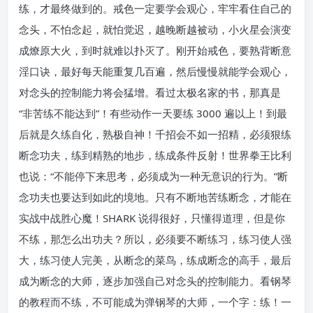
练，才最终做到的。戒色一定要学会观心，牢牢看住自己的
念头，不怕念起，就怕觉迟，越晚断越被动，小火星会演变
成燎原大火，到时就难以扑灭了。刚开始戒色，要熟背断意
淫口诀，最好每天能重复几百遍，然后慢慢就能学会观心，
对念头的控制能力将会猛增。看过太极名家的书，那真是
“非苦练不能达到”！有些动作一天要练 3000 遍以上！到最
后就是久练自化，熟极自神！千招会不如一招精，必须狠练
断念功夫，练到精熟的地步，练成条件反射！世界拳王比利
也说：“不能停下来思考，必须成为一种无意识的行为。”断
念功夫也要达到如此的境地。只有不断地苦练断念，才能在
实战中战胜心魔！SHARK 说得很好，只懂得道理，但是你
不练，那怎么出功夫？所以，必须要不断练习，练习使人强
大，练习使人完美，从断念的菜鸟，练成断念的高手，最后
成为断念的大师，逐步加强自己对念头的控制能力。看钢琴
的教程而不练，不可能成为弹钢琴的大师，一个字：练！一