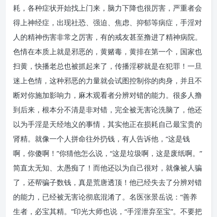
耗，各种症状开始找上门来，脑力下降也很厉害，严重者会
得上神经症，出现社恐、强迫、焦虑、抑郁等病症，手淫对
人的精神伤害非常之厉害，有的戒友甚至撸进了精神病院。
色情在本质上就是邪恶的，黄赌毒，黄排在第一个，国家也
扫黄，快播老总也被抓起来了，传播淫秽就是在犯罪！一旦
迷上色情，这种邪恶的力量就会试图控制你的肉身，并且不
断对你施加影响力，麻木观看者分辨对错的能力。很多人撸
到后来，根本分不清是非对错，完全被无害论洗脑了，他还
以为手淫是天经地义的事情，其实他正在损耗自己最宝贵的
肾精。就像一个人拼命往外扔钱，有人告诉他，“这是钱
啊，你傻啊！”你猜他怎么说，“这是垃圾啊，这是废纸啊。”
简直太无知、太愚痴了！而他还以为自己很对，就像被人骗
了，还帮骗子数钱，真是荒唐透顶！他已经失去了分辨对错
的能力，已经被无害论彻底混淆了。名医张景岳说：“善养
生者，必宝其精。”印光大师也说，“手淫泄弃至宝”。不要把