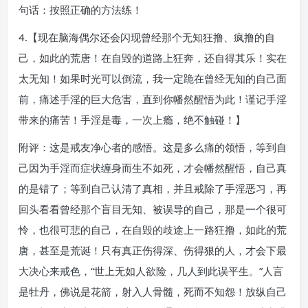
句话：按照正确的方法练！
4.【现在脑海偶尔还会闪现曾经那个无知狂撸、疯撸的自
己，如此的荒唐！在自毁的道路上狂奔，还自得其乐！实在
太无知！如果时光可以倒流，我一定跪在曾经无知的自己面
前，痛述手淫的巨大危害，直到你幡然醒悟为此！谨记手淫
带来的痛苦！手淫是毒，一次上瘾，绝不触碰！】
附评：这是戒友净心者的感悟。这是多么痛的领悟，等到自
己因为手淫而症状缠身而生不如死，才会幡然醒悟，自己真
的是错了；等到自己认清了真相，并且戒除了手淫恶习，再
回头看看曾经那个盲目无知、被误导的自己，那是一个很可
怜，也很可悲的自己，在自毁的歧途上一路狂撸，如此的荒
唐，甚至是荒诞！只有真正伤得深、伤得狠的人，才会下最
大决心来戒色，“世上无如人欲险，几人到此误平生。”人言
是牡丹，佛说是花箭，射入人骨髓，死而不知怨！放纵自己