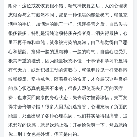
附评：这位戒友恢复很不错，精气神恢复之后，人的心理状
态就会与之前截然不同，那是一种饱满的能量状态，就像充
满电的手机、加满油的跑车一样。沉迷撸管之后，自己失去
很多很多，特别是清纯这项特质在撸者身上消失得最快，心
里不再干净和单纯，就像被污染的臭河，自己都觉得自己恶
心和龌龊。撸得一脸的没精神，一脸的晦气，自信心也受到
极其严重的摧残，因为能量状态不佳，干事情和学习都显得
有气无力，缺乏积极主动的进取心，就像鸦片鬼一样变得懒
散和颓废。坚持戒色，随着身心的恢复，才会感叹这种良好
的身心状态真的是买不来的，很多人即使花去几万的医疗
费，也难买回健康的身心状态，失去后才懂得珍惜，失而复
得才会倍加珍惜！很多人因为沉迷撸管，心理充满了负面的
能量，乃至出现了各种心理疾病，他们其实活得很痛苦，追
求邪淫的快感，就是饮鸩止渴！开始给你爽一下，然后就给
你上刑！女色是外饵，痛苦是内钩。