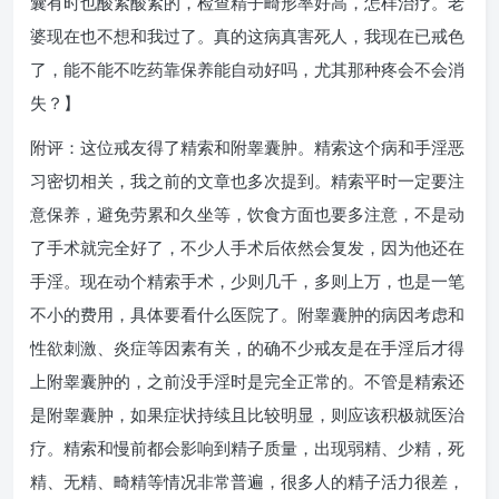
囊有时也酸紧酸紧的，检查精子畸形率好高，怎样治疗。老
婆现在也不想和我过了。真的这病真害死人，我现在已戒色
了，能不能不吃药靠保养能自动好吗，尤其那种疼会不会消
失？】
附评：这位戒友得了精索和附睾囊肿。精索这个病和手淫恶
习密切相关，我之前的文章也多次提到。精索平时一定要注
意保养，避免劳累和久坐等，饮食方面也要多注意，不是动
了手术就完全好了，不少人手术后依然会复发，因为他还在
手淫。现在动个精索手术，少则几千，多则上万，也是一笔
不小的费用，具体要看什么医院了。附睾囊肿的病因考虑和
性欲刺激、炎症等因素有关，的确不少戒友是在手淫后才得
上附睾囊肿的，之前没手淫时是完全正常的。不管是精索还
是附睾囊肿，如果症状持续且比较明显，则应该积极就医治
疗。精索和慢前都会影响到精子质量，出现弱精、少精，死
精、无精、畸精等情况非常普遍，很多人的精子活力很差，