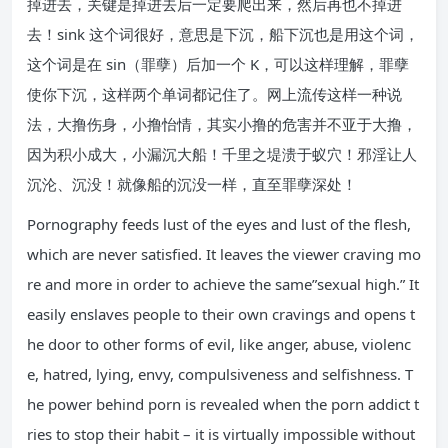
掉进去，关键是掉进去后一定要爬出来，然后再也不掉进
去！sink 这个词很好，意思是下沉，船下沉也是用这个词，
这个词是在 sin（罪孽）后加一个 K，可以这样理解，罪孽
使你下沉，这样两个单词都记住了。网上流传这样一种说
法，大撸伤身，小撸怡情，其实小撸的危害并不亚于大撸，
因为积小成大，小漏沉大船！千里之堤溃于蚁穴！邪淫让人
沉沦、沉没！就像船的沉没一样，直至罪孽深处！
Pornography feeds lust of the eyes and lust of the flesh,
which are never satisfied. It leaves the viewer craving mo
re and more in order to achieve the same”sexual high.” It
easily enslaves people to their own cravings and opens t
he door to other forms of evil, like anger, abuse, violenc
e, hatred, lying, envy, compulsiveness and selfishness. T
he power behind porn is revealed when the porn addict t
ries to stop their habit – it is virtually impossible without