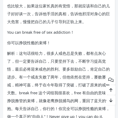
也比较大，如果这位家长真的有觉悟，那就应该和自己的儿
子好好谈一次，告诉他手淫的真相，告诉他邪淫对身心的巨
大危害，慢慢把自己的儿子引导到正轨上来。
You can break free of sex addiction！
你可以挣脱性瘾的束缚！
解析：这句话很给力，很多人戒色总是失败，都有点灰心
了，但一定要告诉自己，只要坚持下去，不断学习提高觉
悟，最后必将迎来戒色的胜利。要多鼓励自己，肯定自己的
进步。有一个戒友失败了两年，但他依然在坚持，屡败屡
戒，精神可嘉，终于在今年取得了突破，打破了原来的戒色
天数。break free 这个词组我很喜欢，free 有自由的意味，
挣脱撸管的束缚，就像老鹰挣脱捕鸟的网，重回了蓝天的怀
抱。每天告诉自己，你行的！你完全可以挣脱性瘾的束缚，
做一个真正的“自由人”！Never give up！you can do it.