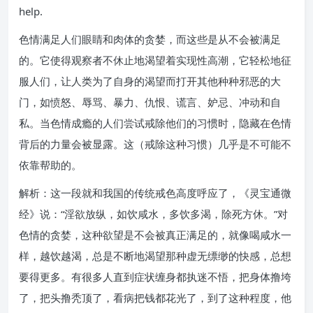
help.
色情满足人们眼睛和肉体的贪婪，而这些是从不会被满足
的。它使得观察者不休止地渴望着实现性高潮，它轻松地征
服人们，让人类为了自身的渴望而打开其他种种邪恶的大
门，如愤怒、辱骂、暴力、仇恨、谎言、妒忌、冲动和自
私。当色情成瘾的人们尝试戒除他们的习惯时，隐藏在色情
背后的力量会被显露。这（戒除这种习惯）几乎是不可能不
依靠帮助的。
解析：这一段就和我国的传统戒色高度呼应了，《灵宝通微
经》说：“淫欲放纵，如饮咸水，多饮多渴，除死方休。”对
色情的贪婪，这种欲望是不会被真正满足的，就像喝咸水一
样，越饮越渴，总是不断地渴望那种虚无缥缈的快感，总想
要得更多。有很多人直到症状缠身都执迷不悟，把身体撸垮
了，把头撸秃顶了，看病把钱都花光了，到了这种程度，他