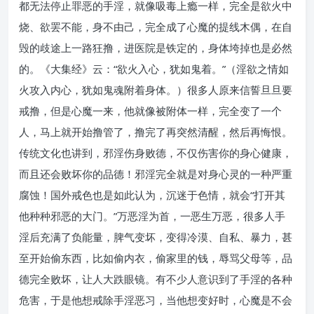
都无法停止罪恶的手淫，就像吸毒上瘾一样，完全是欲火中
烧、欲罢不能，身不由己，完全成了心魔的提线木偶，在自
毁的歧途上一路狂撸，进医院是铁定的，身体垮掉也是必然
的。《大集经》云：“欲火入心，犹如鬼着。”（淫欲之情如
火攻入内心，犹如鬼魂附着身体。）很多人原来信誓旦旦要
戒撸，但是心魔一来，他就像被附体一样，完全变了一个
人，马上就开始撸管了，撸完了再突然清醒，然后再悔恨。
传统文化也讲到，邪淫伤身败德，不仅伤害你的身心健康，
而且还会败坏你的品德！邪淫完全就是对身心灵的一种严重
腐蚀！国外戒色也是如此认为，沉迷于色情，就会“打开其
他种种邪恶的大门。”万恶淫为首，一恶生万恶，很多人手
淫后充满了负能量，脾气变坏，变得冷漠、自私、暴力，甚
至开始偷东西，比如偷内衣，偷家里的钱，辱骂父母等，品
德完全败坏，让人大跌眼镜。有不少人意识到了手淫的各种
危害，于是他想戒除手淫恶习，当他想变好时，心魔是不会