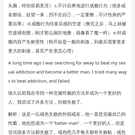
头脑，特别容易意淫） c.不计后果地进行成瘾行为（很多戒
友都说，欲望一来，挡不住自己，一定要撸，不计伤身的严
重后果） d.成瘾行为结束后感到空虚（撸完之后，马上就被
空虚感包围，刚才那么疯狂地撸，就像着了魔一样） e.对成
瘾内容产生耐受性（刚开始是一般的刺激，到最后需要更多
更大的刺激，甚至产生变态心理）
A long time ago I was searching for away to beat my sex
ual addiction and become a better man. I tried many way
s to beat addiction, and failed.
很久以前我在寻找一种克服性瘾的方法并成为一个更好的
人。我尝试了许多方法，但都失败了。
解析：这是一位戒色失败的外国戒友，他一直想克服自己的
性瘾，他也想成为一个“better man”，一个更好的人，但是
尝试很多方法都失败了。戒色吧几乎每天都有失败帖，戒色