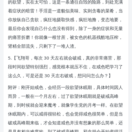
的欲望，实在太可怕，这是一条通往自毁的险路，到处充满
着症状的暗雷！手淫是一道貌似美味、实则含毒的菜肴，当
你放纵自己贪欲，疯狂地摄取快感，疯狂地撸，变态地要，
最后你会发现自己什么也没有得到，除了一身的症状和无量
的痛苦折磨！你就像一根甘蔗，被女色的机器残酷地压榨，
肾精全部流失，只剩下了一堆人渣。
5.【飞翔哥，每次 30 天左右就会破戒，真的非常痛苦，那
段时间欲望特别强烈，感觉根本就压不住，在戒色吧学习了
这么久，可是还是 30 天左右破戒，想问问怎么办？】
附评：刚开始戒色，会经历一段欲望休眠期，具体时间因人
而异，一般在一个月左右，过了欲望休眠期就是破戒高峰
期，到时候就会迎来魔考，就像学生党的月考一样。在欲望
休眠期内，可以戒得很轻松，也会觉得戒色很简单，但是当
破戒高峰期来临，才会知道戒色并没有想象的那么简单，还
是具有相当难度的。到了破戒高峰期，邪念就会开始变得活