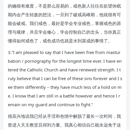
的确很有难度，不是那么容易的，戒色新人往往在欲望休眠
期内会产生轻敌的想法，一旦到了破戒高峰期，他就很有可
能会破戒。我们戒色，最好是学会专业戒色，掌握戒色的原
理与规律，并且学会修心，学会控制自己的念头，当你真正
懂得如何戒色了，戒色成功也就是水到渠成的事情了。
3.”I am pleased to say that I have been free from mastur
bation / pornography for the longest time ever. I have en
tered the Catholic Church and have renewed strength. I t
ruly believe that I can be free of these sins forever and I s
ee them differently – they have much less of a hold on m
e. I know that I am still in a battle however and hence I r
emain on my guard and continue to fight.”
很高兴地说我已经从手淫和色情中解脱了最长一次时间，我
曾进入天主教堂且得到力量。我真心相信自己能永远免于这