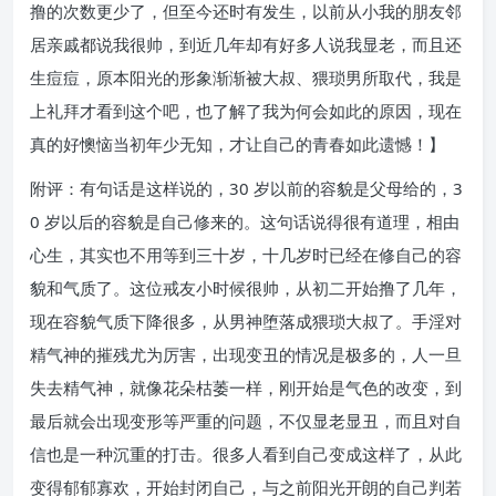
撸的次数更少了，但至今还时有发生，以前从小我的朋友邻
居亲戚都说我很帅，到近几年却有好多人说我显老，而且还
生痘痘，原本阳光的形象渐渐被大叔、猥琐男所取代，我是
上礼拜才看到这个吧，也了解了我为何会如此的原因，现在
真的好懊恼当初年少无知，才让自己的青春如此遗憾！】
附评：有句话是这样说的，30 岁以前的容貌是父母给的，3
0 岁以后的容貌是自己修来的。这句话说得很有道理，相由
心生，其实也不用等到三十岁，十几岁时已经在修自己的容
貌和气质了。这位戒友小时候很帅，从初二开始撸了几年，
现在容貌气质下降很多，从男神堕落成猥琐大叔了。手淫对
精气神的摧残尤为厉害，出现变丑的情况是极多的，人一旦
失去精气神，就像花朵枯萎一样，刚开始是气色的改变，到
最后就会出现变形等严重的问题，不仅显老显丑，而且对自
信也是一种沉重的打击。很多人看到自己变成这样了，从此
变得郁郁寡欢，开始封闭自己，与之前阳光开朗的自己判若