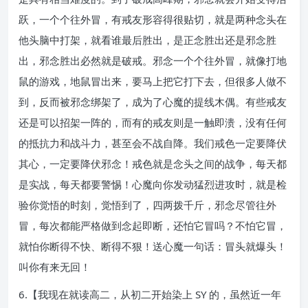
跃，一个个往外冒，有戒友形容得很贴切，就是两种念头在
他头脑中打架，就看谁最后胜出，是正念胜出还是邪念胜
出，邪念胜出必然就是破戒。邪念一个个往外冒，就像打地
鼠的游戏，地鼠冒出来，要马上把它打下去，但很多人做不
到，反而被邪念绑架了，成为了心魔的提线木偶。有些戒友
还是可以招架一阵的，而有的戒友则是一触即溃，没有任何
的抵抗力和战斗力，甚至会不战自降。我们戒色一定要降伏
其心，一定要降伏邪念！戒色就是念头之间的战争，每天都
是实战，每天都要警惕！心魔向你发动猛烈进攻时，就是检
验你觉悟的时刻，觉悟到了，四两拨千斤，邪念尽管往外
冒，每次都能严格做到念起即断，还怕它冒吗？不怕它冒，
就怕你断得不快、断得不狠！送心魔一句话：冒头就爆头！
叫你有来无回！
6.【我现在就读高二，从初二开始染上 SY 的，虽然近一年