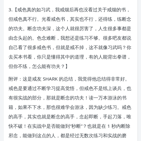
3.【戒色真的如习武，我戒烟后再也没看过关于戒烟的书，
但戒色真不行。光看戒色书，其实也不行，还得练，练断念
的功夫。断念功夫深，这个人就很厉害了，人生很多事都是
由念头起的。色念难断，我想还是练习不够。很多吧友都说
自己看了很多戒色书，但就是戒不掉，这不就像习武吗？你
去买本书看，你只是懂得其中的道理，有的人能背出拳谱，
但你不练，怎么能有功夫？】
附评：这是戒友 SHARK 的总结，我觉得他总结得非常好。
戒色是要通过不断学习提高觉悟，但戒色不是纸上谈兵，也
有很实战的部分，那就是断念的功夫！读一万本游泳的书
籍，如果不下水，那也很难学会游泳，因为缺少练习。戒色
的高手，其实也就是断念的高手，念起即断，手起刀落，唯
快不破！在实战中是否能做到“秒断”？也就是在 1 秒内断除
邪念，能做到这点的人，都是经过无数次练习和实战的磨