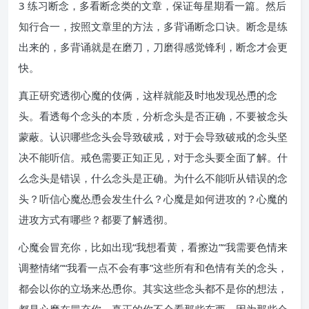
3 练习断念，多看断念类的文章，保证每星期看一篇。然后
知行合一，按照文章里的方法，多背诵断念口诀。断念是练
出来的，多背诵就是在磨刀，刀磨得感觉锋利，断念才会更
快。
真正研究透彻心魔的伎俩，这样就能及时地发现怂恿的念
头。看透每个念头的本质，分析念头是否正确，不要被念头
蒙蔽。认识哪些念头会导致破戒，对于会导致破戒的念头坚
决不能听信。戒色需要正知正见，对于念头要全面了解。什
么念头是错误，什么念头是正确。为什么不能听从错误的念
头？听信心魔怂恿会发生什么？心魔是如何进攻的？心魔的
进攻方式有哪些？都要了解透彻。
心魔会冒充你，比如出现“我想看黄，看擦边”“我需要色情来
调整情绪”“我看一点不会有事”这些所有和色情有关的念头，
都会以你的立场来怂恿你。其实这些念头都不是你的想法，