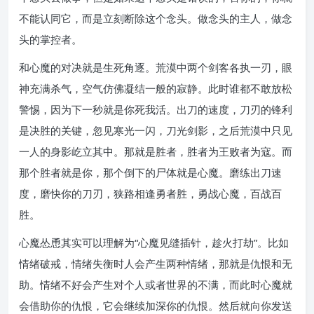
不能认同它，而是立刻断除这个念头。做念头的主人，做念
头的掌控者。
和心魔的对决就是生死角逐。荒漠中两个剑客各执一刃，眼
神充满杀气，空气仿佛凝结一般的寂静。此时谁都不敢放松
警惕，因为下一秒就是你死我活。出刀的速度，刀刃的锋利
是决胜的关键，忽见寒光一闪，刀光剑影，之后荒漠中只见
一人的身影屹立其中。那就是胜者，胜者为王败者为寇。而
那个胜者就是你，那个倒下的尸体就是心魔。磨练出刀速
度，磨快你的刀刃，狭路相逢勇者胜，勇战心魔，百战百
胜。
心魔怂恿其实可以理解为“心魔见缝插针，趁火打劫”。比如
情绪破戒，情绪失衡时人会产生两种情绪，那就是仇恨和无
助。情绪不好会产生对个人或者世界的不满，而此时心魔就
会借助你的仇恨，它会继续加深你的仇恨。然后就向你发送