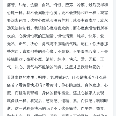
痛苦、纠结、贪婪、自私、悔恨、堕落、冷漠，最后变得和
心魔一样。我不会屈服于心魔，更不会变得和它一样，我需
要远离色情，这样心魔就会没有养料，就会变得虚弱，就永
远无法控制我。我惧怕心魔所喜欢的，而心魔也惧怕我所喜
欢的。心魔惧怕我的正能量，惧怕清新、纯净、快乐、爱、
无私、正气、决心、勇气与不服输的气魄。记住：你厌恶那
些东西，喜欢那些的是心魔，不是我。不要喂养心魔，不去
接触那些，饿死心魔。清新、纯净、快乐、爱、无私、正
气、决心、勇气与不服输的气魄。这些才是我所热爱的！
看透事物的本质，明理，“以理戒色”。什么是快乐？什么是
痛苦？看黄是快乐吗？看黄时，你心跳加速、身体发凉、心
慌、而且消耗肾精，身体的精华能量。还担心被家人发现，
就像贼一样。看完后，憋闷感、遗精、累。而快感，转瞬即
逝。这一过程是快乐的吗？不，这是痛苦。而平静、微笑、