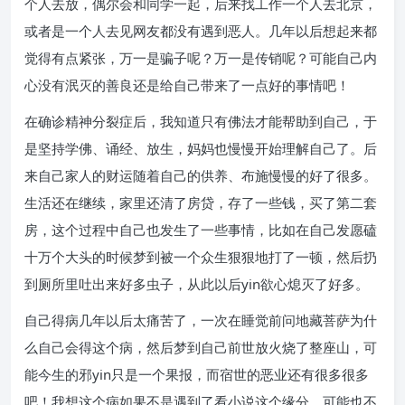
个人去放，偶尔会和同学一起，后来找工作一个人去北京，
或者是一个人去见网友都没有遇到恶人。几年以后想起来都
觉得有点紧张，万一是骗子呢？万一是传销呢？可能自己内
心没有泯灭的善良还是给自己带来了一点好的事情吧！
在确诊精神分裂症后，我知道只有佛法才能帮助到自己，于
是坚持学佛、诵经、放生，妈妈也慢慢开始理解自己了。后
来自己家人的财运随着自己的供养、布施慢慢的好了很多。
生活还在继续，家里还清了房贷，存了一些钱，买了第二套
房，这个过程中自己也发生了一些事情，比如在自己发愿磕
十万个大头的时候梦到被一个众生狠狠地打了一顿，然后扔
到厕所里吐出来好多虫子，从此以后yin欲心熄灭了好多。
自己得病几年以后太痛苦了，一次在睡觉前问地藏菩萨为什
么自己会得这个病，然后梦到自己前世放火烧了整座山，可
能今生的邪yin只是一个果报，而宿世的恶业还有很多很多
吧！我想这个病如果不是遇到了看小说这个缘分，可能也不