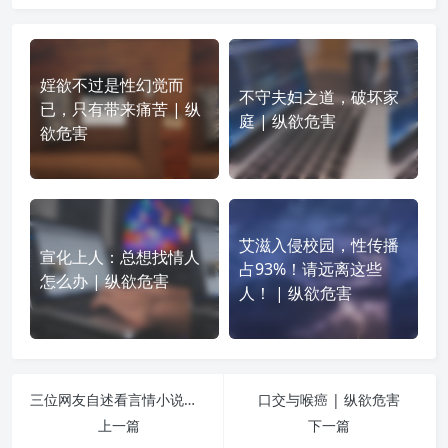
婬欲不过是性幻觉而
不守夫妇之道，破坏家
已，只有带来痛苦 | 纵
庭 | 纵欲危害
欲危害
艾滋入侵校园，性传播
宣化上人：总想找情人
占93%！请远离这些
怎么办 | 纵欲危害
人！ | 纵欲危害
三位网友自述看言情小说带来的遭遇 | 纵欲危害
口交与喉癌 | 纵欲危害
上一篇
下一篇