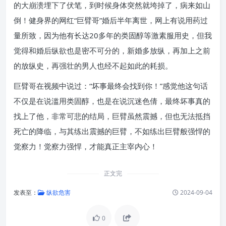
的大崩溃埋下了伏笔，到时候身体突然就垮掉了，病来如山
倒！健身界的网红“巨臂哥”婚后半年离世，网上有说用药过
量所致，因为他有长达20多年的类固醇等激素服用史，但我
觉得和婚后纵欲也是密不可分的，新婚多放纵，再加上之前
的放纵史，再强壮的男人也经不起如此的耗损。
巨臂哥在视频中说过：“坏事最终会找到你！”感觉他这句话
不仅是在说滥用类固醇，也是在说沉迷色倩，最终坏事真的
找上了他，非常可悲的结局，巨臂虽然震撼，但也无法抵挡
死亡的降临，与其练出震撼的巨臂，不如练出巨臂般强悍的
觉察力！觉察力强悍，才能真正主宰内心！
正文完
发表至：
纵欲危害
2024-09-04
0