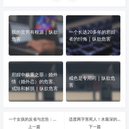
我的贫穷有根源 | 纵欲
一个长达20多年的邪婬
危害
者的忏悔 | 纵欲危害
邪婬中极重之罪：婚外
戒色是专用药 | 纵欲危
情（婚外恋）的危害、
害
戒除和解脱 | 纵欲危害
一个女孩的反省与忠告：不知道哪一刻，就是质变的临界点 | 纵欲危害
适度两字害死人！水最深的就是适度这个词 | 纵欲危害
上一篇
下一篇