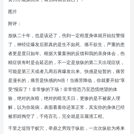
图片
附评：
放纵二十年，也是该还了，伤到一定程度身体就开始拉警报
了，神经症爆发后那真的是生不如死、痛不欲生，严重的患
者更是度日如年。根据大量案例的反馈和我的亲身体会，伤
精症状有时是会延迟的，不一定是放纵的第二天出现症状，
可能是第三天或者几周后再爆发出来。快感是短暂的，痛苦
是漫长的，痛苦是快感的N倍！当痛苦降临，你就要开始“享
受”报应了！非常惨的下场！非常惶恐乃至恐慌绝望的体
验，绝对的灰暗，绝对的暗无天日，更惨的是不被家人理
解，以为你装病，表面看着你还算正常，其实你的身体已经
被邪婬掏空了，千疮百孔，完全就是豆腐渣工程。
千里之堤毁于蚁穴，举鼎之男毁于纵欲，一次次纵欲为将来