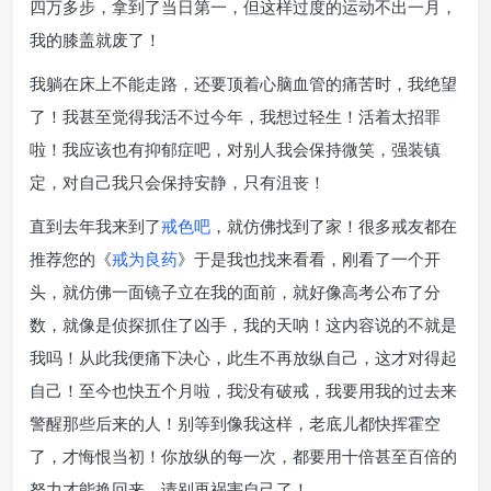
四万多步，拿到了当日第一，但这样过度的运动不出一月，
我的膝盖就废了！
我躺在床上不能走路，还要顶着心脑血管的痛苦时，我绝望
了！我甚至觉得我活不过今年，我想过轻生！活着太招罪
啦！我应该也有抑郁症吧，对别人我会保持微笑，强装镇
定，对自己我只会保持安静，只有沮丧！
直到去年我来到了
戒色吧
，就仿佛找到了家！很多戒友都在
推荐您的《
戒为良药
》于是我也找来看看，刚看了一个开
头，就仿佛一面镜子立在我的面前，就好像高考公布了分
数，就像是侦探抓住了凶手，我的天呐！这内容说的不就是
我吗！从此我便痛下决心，此生不再放纵自己，这才对得起
自己！至今也快五个月啦，我没有破戒，我要用我的过去来
警醒那些后来的人！别等到像我这样，老底儿都快挥霍空
了，才悔恨当初！你放纵的每一次，都要用十倍甚至百倍的
努力才能换回来，请别再祸害自己了！