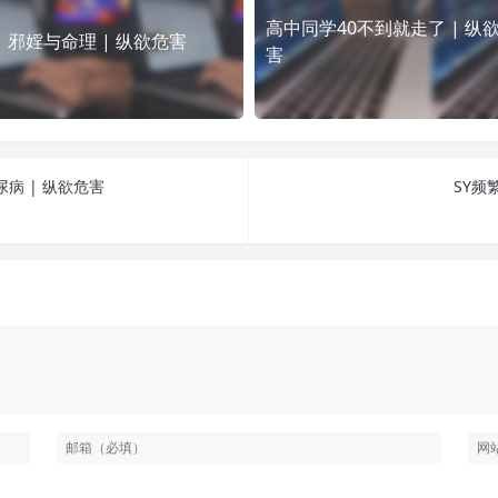
高中同学40不到就走了 | 纵
邪婬与命理 | 纵欲危害
害
病 | 纵欲危害
SY频