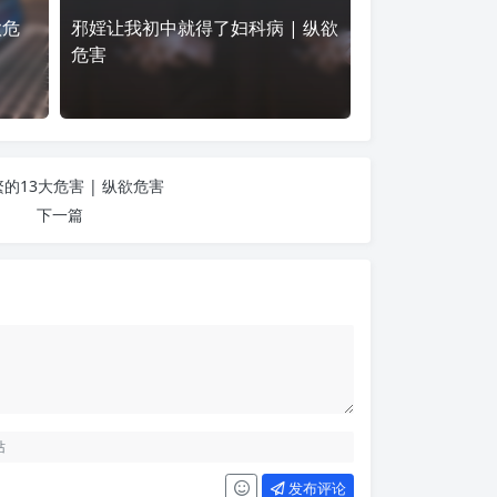
欲危
邪婬让我初中就得了妇科病 | 纵欲
危害
繁的13大危害 | 纵欲危害
下一篇
发布评论