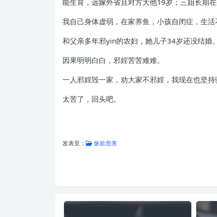
能生育，远嫁外省且对方大他19岁；三姐长期
我自己身体虚弱，在家养鱼，小孩自闭症，生活
和父亲多年邪yin的农妇，她儿子34岁还没结婚
因果明明白白，邪婬苦苦难难。
一人邪婬毁一家，劝大家不邪婬，我现在也坚持
太苦了，回头吧。
发表至：
纵欲危害