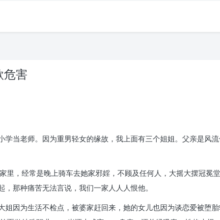
欲危害
小学当老师。因为重男轻女的缘故，我上面有三个姐姐。父亲是风流
家里，经常是晚上骑车去她家邪婬，不顾及任何人，大摇大摆冠冕堂皇
起，那种痛苦无法言说，我们一家人人人恨他。
大姐因为生活不检点，被婆家赶回来，她的女儿也因为谈恋爱被堕胎