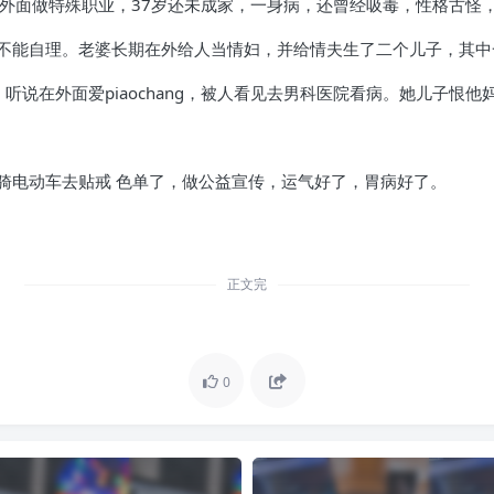
在外面做特殊职业，37岁还未成家，一身病，还曾经吸毒，性格古怪
不能自理。老婆长期在外给人当情妇，并给情夫生了二个儿子，其中
。听说在外面爱piaochang，被人看见去男科医院看病。她儿子恨
骑电动车去贴戒 色单了，做公益宣传，运气好了，胃病好了。
正文完
0