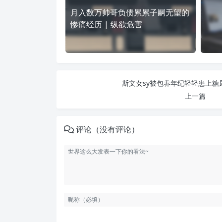
月入数万帅哥负债累累子嗣无望的
惨痛经历 | 纵欲危害
斯文女sy被包养年纪轻轻患上糖尿
上一篇
评论（没有评论）