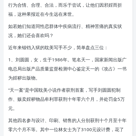
行为合情、合理、合法，而乐于尝试，让他们因邪婬而折
福，这种果报近在今生远在来世。
如若她们知道同性恋群体中疾病流行、精神苦痛的真实状
况，她们还会喜欢吗？
近年来锒铛入狱的耽美写手不少，简单盘点三位：
1、刘圆圆，女，生于1986年。笔名天一，国家新闻出版广
电总局出版产品质量监督检测中心鉴定天一的《攻占》一书
为婬秽出版物。
“天一案”是中国耽美小说作者获刑首案，写手刘圆圆犯制
作、贩卖婬秽物品牟利罪获刑十年零六个月，并处罚金5万
元。
其他四名参与设计、印刷、销售的人分别获刑十个月至十年
零六个月不等。其中一位林女士为了3100元设计费，花了