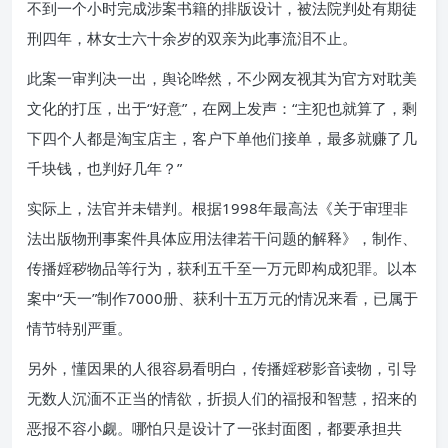
不到一个小时完成涉案书籍的排版设计，被法院判处有期徒
刑四年，林女士六十余岁的双亲为此事流泪不止。
此案一审判决一出，舆论哗然，不少网友视其为官方对耽美
文化的打压，出于“好意”，在网上发声：“主犯也就算了，剩
下四个人都是淘宝店主，客户下单他们接单，最多就赚了几
千块钱，也判好几年？”
实际上，法官并未错判。根据1998年最高法《关于审理非
法出版物刑事案件具体应用法律若干问题的解释》，制作、
传播婬秽物品等行为，获利五千至一万元即构成犯罪。以本
案中“天一”制作7000册、获利十五万元的情况来看，已属于
情节特别严重。
另外，懂因果的人很容易看明白，传播婬秽影音读物，引导
无数人沉湎不正当的情欲，折损人们的福报和智慧，招来的
恶报不容小觑。哪怕只是设计了一张封面图，都要承担共