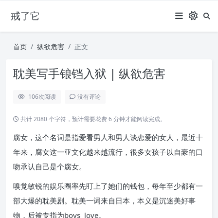
戒了它
首页
纵欲危害
正文
耽美写手锒铛入狱 | 纵欲危害
106
次阅读
没有评论
共计 2080 个字符，预计需要花费 6 分钟才能阅读完成。
腐女，这个名词是指爱看男人和男人谈恋爱的女人，最近十
年来，腐女这一亚文化越来越流行，很多女孩子以自豪的口
吻承认自己是个腐女。
嗅觉敏锐的娱乐圈率先盯上了她们的钱包，每年至少都有一
部大爆的耽美剧。耽美一词来自日本，本义是沉迷美好事
物，后被专指为boys love。