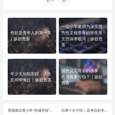
0
一位小学老师为深受西
色欲是青年人的第一关
方性文化荼毒的学生发
| 纵欲危害
文控诉李银河 | 纵欲危
害
戒色义工背后的故事：
年少无知犯邪婬，人生
色倩有多可怕？ | 纵欲
坎坷终悔过 | 纵欲危害
危害
美国推出青少年“色戒学校”：帮助戒除网络性瘾 | 纵欲危害
后果十分可怕！高考后的学子，最容易犯这些不可饶恕的大错 | 纵欲危害