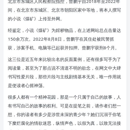
北京市东城区人民检察院指控，曾鹏宇自2018年至2022年
间，在北京市东城区、北京市朝阳区家中等地，将本人撰写
的小说《煤矿》上传至外网。
经鉴定，小说《煤矿》为婬秽物品，在上述网站总点击量达
150余万次。2022年8月8日，曾鹏宇在其住处被民警抓
获，涉案手机、电脑等已起获并扣押。曾鹏宇获刑8个月。
这三位是近五年来比较出名的反面案例，还有很多写手为了
阅读量，甚至为了那点说不清道不明的欲念，在网文中大肆
书写性爱片段，那些片段与主线剧情基本无关，唯一作用就
是使读者心摇神荡。
很多人都有一个精神花园，那是一个只属于自己的故事，人
有书写自己的故事的权利。可是在提笔之前，请作者们想一
想，你的读者有多少是涉世未深的青少年？她们沉溺于你笔
下糜烂腐化的情欲迷思，纵情声色，以假为真，以致无法接