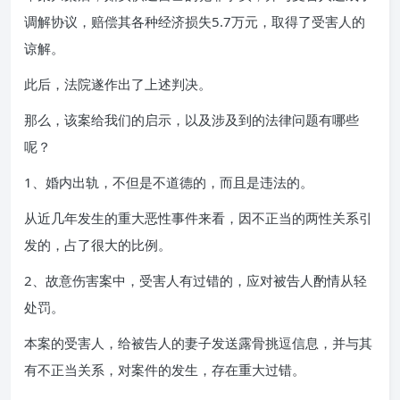
调解协议，赔偿其各种经济损失5.7万元，取得了受害人的
谅解。
此后，法院遂作出了上述判决。
那么，该案给我们的启示，以及涉及到的法律问题有哪些
呢？
1、婚内出轨，不但是不道德的，而且是违法的。
从近几年发生的重大恶性事件来看，因不正当的两性关系引
发的，占了很大的比例。
2、故意伤害案中，受害人有过错的，应对被告人酌情从轻
处罚。
本案的受害人，给被告人的妻子发送露骨挑逗信息，并与其
有不正当关系，对案件的发生，存在重大过错。