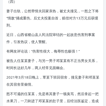
（四）
妻子出轨，公然带情夫回家亲热，被丈夫撞见，一怒之下将
“情敌”捅成重伤。后丈夫投案自首，赔偿对方13万元后获缓
刑。
近日，山西省稷山县人民法院审结的一起故意伤害刑事案
件，引发热议，使人警醒。
有网友评论说：“伤害性很大，侮辱性也极强！”
被告人任某某妻子，与另一男子邓某某有不正当男女关系，
时间长达好几年，两人经常见面幽会。
2021年3月18日晚上，覃某下班回宿舍，撞见妻子和邓某某
在其宿舍里偷情。
怒不可遏的任某某，先是将其妻子一顿臭骂，然后拿起一把
水果刀，一刀刺进了邓某某的肚子里，后经法医鉴定，造成