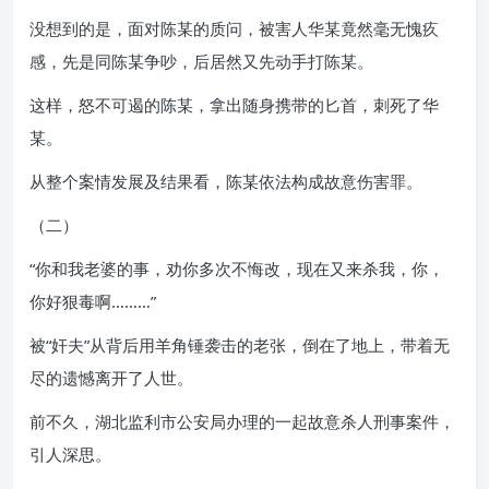
没想到的是，面对陈某的质问，被害人华某竟然毫无愧疚
感，先是同陈某争吵，后居然又先动手打陈某。
这样，怒不可遏的陈某，拿出随身携带的匕首，刺死了华
某。
从整个案情发展及结果看，陈某依法构成故意伤害罪。
（二）
“你和我老婆的事，劝你多次不悔改，现在又来杀我，你，
你好狠毒啊………”
被“奸夫”从背后用羊角锤袭击的老张，倒在了地上，带着无
尽的遗憾离开了人世。
前不久，湖北监利市公安局办理的一起故意杀人刑事案件，
引人深思。