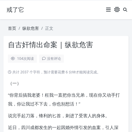
戒了它
首页
纵欲危害
正文
自古奸情出命案 | 纵欲危害
104
次阅读
没有评论
共计 2037 个字符，预计需要花费 6 分钟才能阅读完成。
（一）
“你背后搞我老婆！枉我一直把你当兄弟，现在你又动手打
我，你让我过不下去，你也别想活！”
说完手起刀落，锋利的匕首，刺进了受害人的身体。
近日，四川成都发生的一起因婚外情引发的血案，引人深