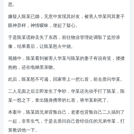
思。
嫌疑人陈某已婚，无意中发现其好友，被害人华某同其妻子
眼神异样，神情暧昧，便起了疑心。
于是陈某谎称丢失了东西，前往物业管理处调取了监控录
像，结果看后，让陈某怒火中烧。
视频中，陈某看到被害人华某与陈某的妻子有说有笑，搂搂
抱抱，还在电梯里亲吻。
此后，陈某怒不可遏，回家带上一把匕首，前去质问华某。
二人见面之后立即发生了争吵，华某还先动手打了陈某，陈
某一怒之下，拿出随身携带的匕首，将华某刺死了。
本案中，陈某因兄弟背叛自己，老婆也背叛自己二人搞到了
一起，非常生气，于是去质问自己曾经信任的兄弟华某，打
算教训他一下。