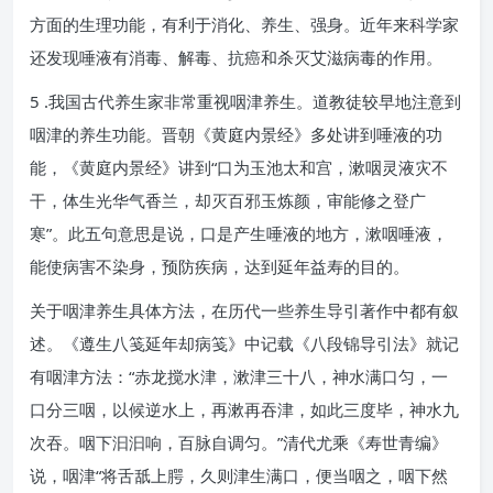
方面的生理功能，有利于消化、养生、强身。近年来科学家
还发现唾液有消毒、解毒、抗癌和杀灭艾滋病毒的作用。
5 .我国古代养生家非常重视咽津养生。道教徒较早地注意到
咽津的养生功能。晋朝《黄庭内景经》多处讲到唾液的功
能，《黄庭内景经》讲到“口为玉池太和宫，漱咽灵液灾不
干，体生光华气香兰，却灭百邪玉炼颜，审能修之登广
寒”。此五句意思是说，口是产生唾液的地方，漱咽唾液，
能使病害不染身，预防疾病，达到延年益寿的目的。
关于咽津养生具体方法，在历代一些养生导引著作中都有叙
述。《遵生八笺延年却病笺》中记载《八段锦导引法》就记
有咽津方法：“赤龙搅水津，漱津三十八，神水满口匀，一
口分三咽，以候逆水上，再漱再吞津，如此三度毕，神水九
次吞。咽下汩汩响，百脉自调匀。”清代尤乘《寿世青编》
说，咽津“将舌舐上腭，久则津生满口，便当咽之，咽下然