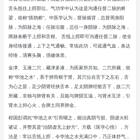
舌头抵住上腭部位。气功学中认为这是沟通任督二脉的桥
梁，俗称“搭鹊桥”。中医学认为，督脉循背，总督周身阳
脉，为阳脉之海；任脉沿腹，总任一身阴脉，为阴脉之海，
两脉各断于上腭和舌根。 舌抵上腭即可沟通任督二脉，使全
身经络接通，上下之气通畅。常练此功，可疏通气血，条达
经络，清爽头脑，强健体质。
金津、玉液二穴，藏津多液，为医家所共知。二穴所藏，俗
称“华池之水”，系于肺而根于肾。其穴位在舌下之左右，舌
为心之苗，足少阴肾经挟舌本，足太阴脾经散舌下，故二穴
所藏，非独与肺肾有关，且能与脾阴互滋，与肾水互济，引
肾水上抑心火，合脾土同养肺金。
程国彭谓此“华池之水”引而咽之，能治真阴亏损、阴虚火旺
诸证，并赞其是“治阴虚无上妙方”。方载《医学心悟》，方
法是：常以舌抵上腭，令华池之水充满口中，乃正体舒气，