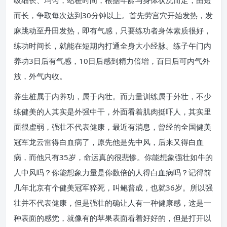
吸细长、均匀，站桩时间，根据年龄与身体状况而定，由短
而长，争取每次达到30分钟以上。首先劳宫穴开始发热，发
麻跳动至丹田发热，即有气感，只要练功者身体素质很好，
练功时间长，就能在短期内打通全身大小经脉。练子午门内
养功3日后有气感，10日后感到精力倍增，百日后可内气外
放，外气内收。
养生桩属于内养功，属于内壮。而力量训练属于外壮，不少
练健美的人其实是外强中干，外面看着肌肉挺吓人，其实里
面很虚弱，强壮不代表健康，最近有消息，曾经的全国健美
冠军龙云雷得白血病了，原先他是先中风，后来又得白血
病，而他只有35岁，命运真的很悲惨。你能想象强壮如牛的
人中风吗？你能想象力量是你数倍的人得白血病吗？记得前
几年北京有个健美冠军猝死，叫鲍普成，也就36岁。所以强
壮并不代表健康，但是强壮的确让人有一种健康感，这是一
种表面的感觉，就像有的苹果表面看着好好的，但是打开以