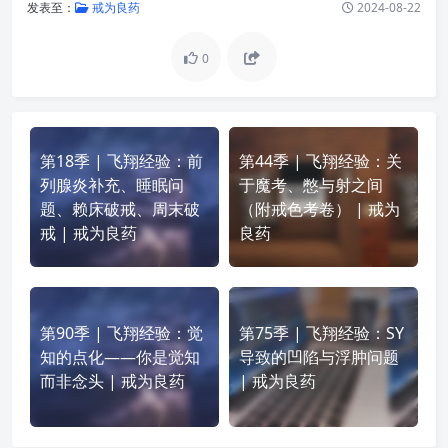
发表至：
戒为良药
2024-08-22
0
第18季 | 飞翔经验：前
第44季 | 飞翔经验：关
列腺炎补充、睡眠问
于魔考、憋与射之间
题、赖床破戒、周末破
（附戒色考卷） | 戒为
戒 | 戒为良药
良药
第90季 | 飞翔经验：觉
第75季 | 飞翔经验：SY
知的点化——你是觉知
导致的凹陷与浮肿问题
而非念头 | 戒为良药
| 戒为良药