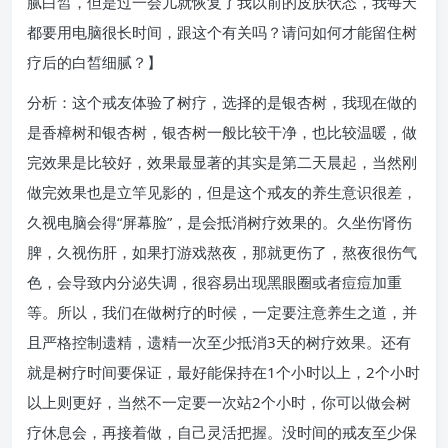
腻白皙，但是过一会儿就恢复了我以前的皮肤状态，我每天
都要用电脑很长时间，跟这个有关吗？请问如何才能留住树
疗后的白皙细腻？】
分析：这个戒友体验了树疗，选择的是银杏树，我现在做的
是香樟树和银杏树，银杏树一般比较干净，也比较温暖，做
完效果是比较好，效果最显著的其实是第二天晨起，当然刚
做完效果也是立竿见影的，但是这个戒友的养生意识很差，
久视电脑会得“屏幕脸”，是会抵消树疗效果的。久坐伤肾伤
脾，久视伤肝，如果打游戏熬夜，那就更伤了，熬夜很伤气
色，会导致内分泌失调，很容易出现黑眼圈或者痘痘加重
等。所以，我们在做树疗的时候，一定要注意养生之道，并
且严格控制遗精，遗精一次至少抵消3天的树疗效果。还有
就是树疗时间要保证，最好能保持在1个小时以上，2个小时
以上则更好，当然不一定要一次站2个小时，你可以做会树
疗休息会，再接着做，自己灵活把握。没时间的戒友至少保