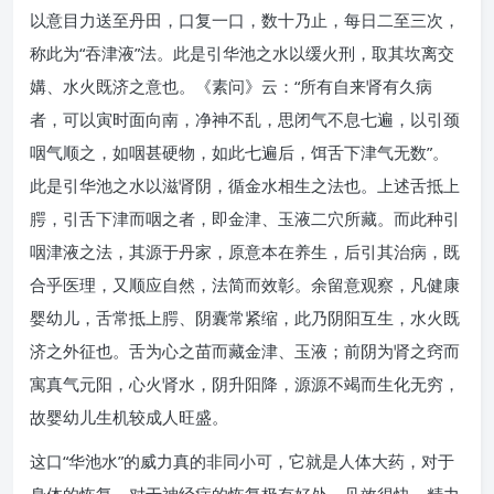
以意目力送至丹田，口复一口，数十乃止，每日二至三次，
称此为“吞津液”法。此是引华池之水以缓火刑，取其坎离交
媾、水火既济之意也。《素问》云：“所有自来肾有久病
者，可以寅时面向南，净神不乱，思闭气不息七遍，以引颈
咽气顺之，如咽甚硬物，如此七遍后，饵舌下津气无数”。
此是引华池之水以滋肾阴，循金水相生之法也。上述舌抵上
腭，引舌下津而咽之者，即金津、玉液二穴所藏。而此种引
咽津液之法，其源于丹家，原意本在养生，后引其治病，既
合乎医理，又顺应自然，法简而效彰。余留意观察，凡健康
婴幼儿，舌常抵上腭、阴囊常紧缩，此乃阴阳互生，水火既
济之外征也。舌为心之苗而藏金津、玉液；前阴为肾之窍而
寓真气元阳，心火肾水，阴升阳降，源源不竭而生化无穷，
故婴幼儿生机较成人旺盛。
这口“华池水”的威力真的非同小可，它就是人体大药，对于