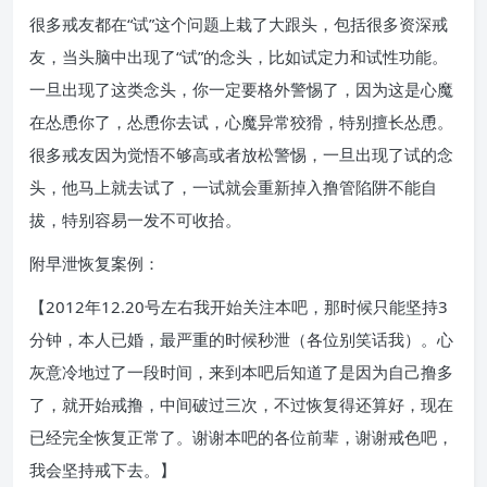
很多戒友都在“试”这个问题上栽了大跟头，包括很多资深戒
友，当头脑中出现了“试”的念头，比如试定力和试性功能。
一旦出现了这类念头，你一定要格外警惕了，因为这是心魔
在怂恿你了，怂恿你去试，心魔异常狡猾，特别擅长怂恿。
很多戒友因为觉悟不够高或者放松警惕，一旦出现了试的念
头，他马上就去试了，一试就会重新掉入撸管陷阱不能自
拔，特别容易一发不可收拾。
附早泄恢复案例：
【2012年12.20号左右我开始关注本吧，那时候只能坚持3
分钟，本人已婚，最严重的时候秒泄（各位别笑话我）。心
灰意冷地过了一段时间，来到本吧后知道了是因为自己撸多
了，就开始戒撸，中间破过三次，不过恢复得还算好，现在
已经完全恢复正常了。谢谢本吧的各位前辈，谢谢戒色吧，
我会坚持戒下去。】