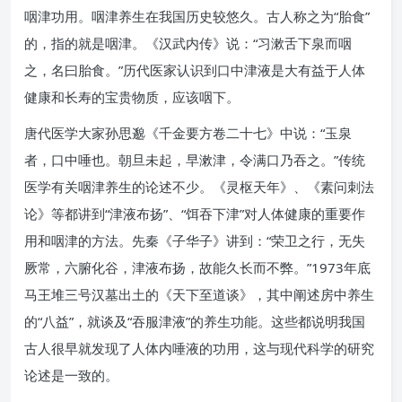
咽津功用。咽津养生在我国历史较悠久。古人称之为“胎食”
的，指的就是咽津。《汉武内传》说：“习漱舌下泉而咽
之，名曰胎食。”历代医家认识到口中津液是大有益于人体
健康和长寿的宝贵物质，应该咽下。
唐代医学大家孙思邈《千金要方卷二十七》中说：“玉泉
者，口中唾也。朝旦未起，早漱津，令满口乃吞之。”传统
医学有关咽津养生的论述不少。《灵枢天年》、《素问刺法
论》等都讲到“津液布扬”、“饵吞下津”对人体健康的重要作
用和咽津的方法。先秦《子华子》讲到：“荣卫之行，无失
厥常，六腑化谷，津液布扬，故能久长而不弊。”1973年底
马王堆三号汉墓出土的《天下至道谈》，其中阐述房中养生
的“八益”，就谈及“吞服津液”的养生功能。这些都说明我国
古人很早就发现了人体内唾液的功用，这与现代科学的研究
论述是一致的。