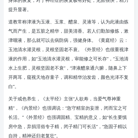
身体的恢复，对于神经症的恢复极有好处，见效很快，精力
提升显著。
道教常称津液为玉液、玉浆、醴泉、灵液等，认为此液由炼
气而产生，是五脏之精华，甜美清香。若人们勤加修炼，漱
津咽液，那么就可以去病防病，强健身体。《黄庭经》云：
玉池清水灌灵根，灵根坚固老不衰。《外景经》也很重视津
液的作用，如“玉池清水灌灵根，审能修之可长存”，“玉池清
水上生肥，灵根坚固老不衰”，“津液醴泉通六腑，随鼻上下
开两耳，窥视天地存童子，调和精华治发齿，颜色光泽不复
白”。
关于戒色养生，《太平经》主张“人欲寿，当爱气尊神重
精”，《内景经》也强调说：“急守精室勿妄泄，闭而宝之可
长活。”《外景经》也强调固精、宝精的意义，如“长生要慎
房中急，弃捐淫俗专子精，闭子精门可长活”，“急固子精以
自持，精神还归老复壮”。