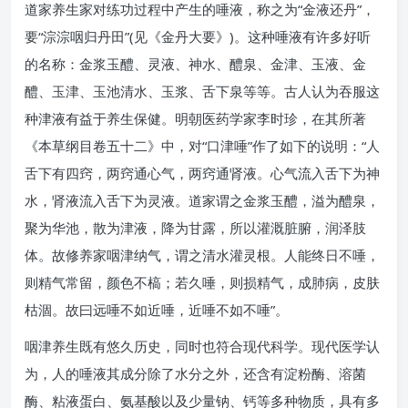
道家养生家对练功过程中产生的唾液，称之为“金液还丹”，
要“淙淙咽归丹田”(见《金丹大要》)。这种唾液有许多好听
的名称：金浆玉醴、灵液、神水、醴泉、金津、玉液、金
醴、玉津、玉池清水、玉浆、舌下泉等等。古人认为吞服这
种津液有益于养生保健。明朝医药学家李时珍，在其所著
《本草纲目卷五十二》中，对“口津唾”作了如下的说明：“人
舌下有四窍，两窍通心气，两窍通肾液。心气流入舌下为神
水，肾液流入舌下为灵液。道家谓之金浆玉醴，溢为醴泉，
聚为华池，散为津液，降为甘露，所以灌溉脏腑，润泽肢
体。故修养家咽津纳气，谓之清水灌灵根。人能终日不唾，
则精气常留，颜色不槁；若久唾，则损精气，成肺病，皮肤
枯涸。故曰远唾不如近唾，近唾不如不唾”。
咽津养生既有悠久历史，同时也符合现代科学。现代医学认
为，人的唾液其成分除了水分之外，还含有淀粉酶、溶菌
酶、粘液蛋白、氨基酸以及少量钠、钙等多种物质，具有多