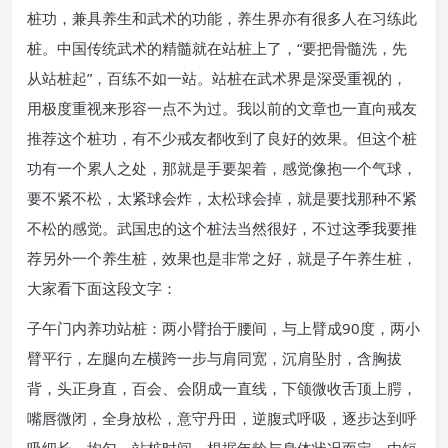
桩功，兼具养生和武术的功能，养生界亦有很多人在习练此
桩。中国传统武术的精髓就在站桩上了，“要把骨髓洗，先
从站桩起”，百练不如一站。站桩在武术界是深受重视的，
用极度重视来形容一点不为过。我以前的文章也一直向戒友
推荐这个桩功，有不少戒友都收到了良好的效果。但这个桩
功有一个累人之处，那就是手要架着，感觉像抱一个气球，
要不紧不松，太紧球会炸，太松球会掉，就是要找那种不紧
不松的感觉。武国忠的这个桩法当然很好，不过这季我要推
荐另外一个养生桩，效果也是非常之好，就是子午养生桩，
大家看下面这段文字：
子午门内养功站桩：两小臂抬于腰间，与上臂成90度，两小
臂平行，左腿向左横跨一步与肩同宽，沉肩坠肘，含胸拔
背，头正身直，百会、会阴成一直线，下颌微收舌顶上腭，
嘴唇微闭，全身放松，意守丹田，逆腹式呼吸，逐步达到呼