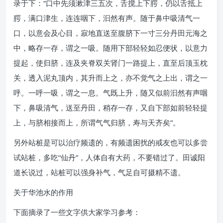
录于下：“口中先须漱津三五次，舌搅上下腭，仍以舌抵上
腭，满口津生，连连咽下，汩然有声。随于鼻中吸清气一
口，以意会及心目，寂地直送至腹脐下一寸三分丹田元海之
中，略存一存，谓之一吸。随用下部轻轻如忍便状，以意力
提起，使归脐，连及夹脊双关肾门一路提上，直至后顶玉枕
关，透入泥丸顶内，其升而上之，亦不觉气之上出，谓之一
呼。一呼一吸，谓之一息。气既上升，随又似前汩然有声咽
下，鼻吸清气，送至丹田，稍存一存，又自下部如前轻轻提
上，与脐相接而上，所谓气气归脐，寿与天齐矣”。
另外站桩是可以治疗频遗的，有频遗困扰的戒友也可以多尝
试站桩，多吃“仙丹”，人体自有大药，不要错过了。田诚阳
道长说过，站桩可以强身补气，气足自可摄精不遗。
关于华池水的作用
下面摘录了一些文字供大家学习参考：