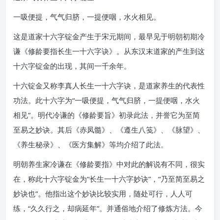
一吸便提，气气归脐，一提便咽，水火相见。
这是道家十六字锭金产生于宋元期间，最早见于明朝初期冷
谦《修龄要指长生一十六字诀》。从东汉末道家的产生到这
十六字锭金的出现，其间一千余年。
十六锭金又称李真人长生一十六字诀，是道家养生的代表性
功法。此十六字为“一吸便提，气气归脐，一提便咽，水火
相见”。明代冷谦的《修龄要旨》初录此法，并誉它为至简
至易之妙诀。其后《赤凤髓》、《遵生八笺》、《脉望》、
《养生秘录》、《医方集解》等均介绍了此法。
明朝养生家冷谦在《修龄要指》中对此的解说有不同，很实
在，称此十六字锭金为“长生一十六字妙诀”，“乃至简至易之
妙诀也”。他指出这个妙诀比较实用，随处可行，人人可
练，“久久行之，却病延年”。并通俗地介绍了修炼方法。今