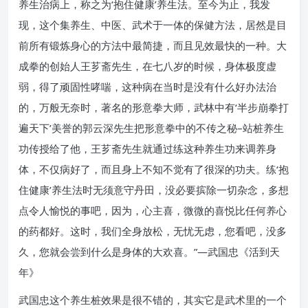
养生治病上，称之为‘抱住健康’养生法。至今为止，我发
现，这个集养生、中医、武术于一体的保健方法，居然是目
前所有锻炼身心的方法中最简捷，而且见效最快的一种。大
成拳的创始人王芗斋先生，在七八岁的时候，身体极度虚
弱，得了顽固性哮喘，这种病在当时是没有什么好办法治
的，万般无奈时，著名的形意拳大师，武林中有‘半步崩拳打
遍天下’美誉的郭云深先生把形意拳中的不传之秘–站桩养生
功传授给了他，王芗斋先生就通过练这种养生功来调养身
体，不仅病好了，而且身上不知不觉有了很深的功夫。练‘抱
住健康’养生法时无须意守丹田，没必要摈除一切杂念，多想
点令人愉悦的事吧，因为，心主喜，微微的喜悦比任何养心
的药都好。这时，我们全身放松，无忧无虑，您看吧，没多
久，您就会尝到什么是身体的大欢喜。”—武国忠《活到天
年》
武国忠这个养生桩效果是很不错的，其实它是武术里的一个