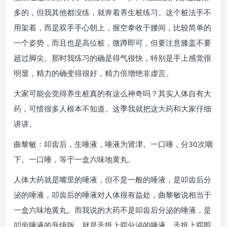
多的，但我其他都没练，就奔着养生桩练习。这个桩法手不
用架着，而是双手手心朝上，握空拳收于腰间，比较简单的
一个姿势，而且也是高位桩，微蹲即可，但要注意膝盖不要
超过脚尖。那时我练习的确是得气很快，特别是手上感觉很
明显，精力的确变得很好，精力倍增绝非虚言。
大家可能会觉得养生桩真的有这么神奇吗？其实人体自有大
药，可惜很多人根本不知道。这季我就把这大药和大家仔细
讲讲。
曲黎敏：叩齿后，生唾液，唾液为肾津。一口唾，分30次咽
下。一口唾，等于一盒六味地黄丸。
人体大药就是嘴里的唾液，但不是一般的唾液，是叩齿后分
泌的唾液，叩齿后的唾液对人体很有益处，曲黎敏说相当于
一盒六味地黄丸。而我说的大药不是叩齿后分泌的唾液，是
叩齿唾液的升级版，就是舌抵上腭分泌的唾液，舌抵上腭即