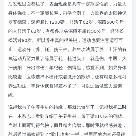
后发现里面都烂了。表面现象是具有一定欺骗性的，力量大
身体强壮，不一定能长寿，再举个例子，力量界的太阳神保
罗安德森，深蹲超过1200磅，只活了62岁，深蹲500公斤
的人只活了62岁，有很多老头深蹲不超过50公斤，轻轻松
松活过80岁。所以养生真的很关键，运动也要注意适可而
止，运动分：养、耗、伤三种。养生功法属于养，出汗的有
氧运动乃至力量训练属于耗，耗过头了，就是伤。中医：大
汗伤阳！汗出津伤！年纪轻，伤得起，感觉不到。如果身体
比较虚，应该选择不出汗或者微汗的散步，还有就是多练习
养生功法。等身体恢复得差不多了，可以适当做些力量训
练。
说起我与子午养生桩的结缘，那就比较早了，记得我初二时
在一本杂志上看到介绍子午养生桩，属于梁山功夫的范畴。
当时上面写到得气快，而且精力倍增，那时我就很感兴趣，
然后通过邮购得到了“梁山功夫”一书，书里面的内容还是很