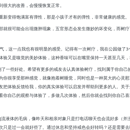
到很大的改善，会慢慢恢复正常。
重新变得饱满富有弹性，那是小孩子才有的弹性，非常健康的感觉。
部就很可能会出现微肿现象，五官形态会发生微妙的坏变化，而树疗
的香气，这一点我也有很明显的感受。记得有一次树疗，我在公园做了
体验又是嗅觉的美妙体验，这种香味可以在嘴里保持一天甚至几天，
列了一些好处。希望有更多的戒友去认真体验树疗，找到属于你自己
为你很享受那种感觉，就像抱着树睡觉，同时也是一种莫大的心灵慰
友把体验反馈给我，你的真实体验可以启发并帮助到更多的人。关于
看你自己的观察与体验了，多做几次体验，然后你就会找到你自己喜
JJ流液体的毛病，像昨天和相亲对象只是打电话聊天也会流好多（并
次只是过一会就好些了。通过休息和坚持戒色会好转吗？还是需要去