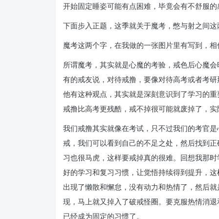
开始固定睡姿可能有点困难，毕竟会有不舒服的
下面步入正题，这季就关于魔考，憋与射之间这
魔考这两个字，在我做的一张图片里有写到，相
所谓魔考，其实就是心魔的考验，戒色后心魔会
有的戒友说，对待戒撸，要像对待高考或者考研
他有这种观点，其实就是深刻意识到了学习的重
戒撸比高考更残酷，戒不掉很可能就废掉了，实
我们戒撸其实就像在考试，只不过我们的考官是
戒，我们可以看到自己的不足之处，然后找到正
习也很马虎，这样要戒掉真的很难。回想我那时
好的学习和复习习惯，让觉悟持续得到提升，这
出现了懒散和懈怠，没有动力和热情了，然后就
现，马上就又掉入了破戒怪圈。要克服热情消退
已经成为固定的习惯了。