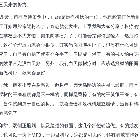
三天来的努力。
a的反馈，所有反馈案例中，Fizra是最有树缘的一位，他已经真正体
正开始用脸亲近树木了，奇迹就会发生。上季我和大家分享了树疗的
在学校是不大方便，如果同学看到了，可能会觉得你是怪人，然后你就
，这样心理压力就会少很多，其实当你习惯树疗了，也没有什么可难
应了，自己有自信了就不会在乎了，习惯成自然了。有的戒友怕白天
的效果肯定没白天好，另外，我们白天做树疗时，应该选择树的阳面
面做树疗，效果会更好。
，我一般不推荐在马路边上做树疗，因为马路边的树是比较脏，而且
棵树的干净程度都是不一样的，同样是香樟，有的树干就很干净，有
，当你找到属于自己的树后，就会慢慢和这棵树建立感情，当你和树
的感觉了。
印堂、双侧正脸颊，以及脸颊的侧面，这几个部位轮流做。有的戒友
，也可以一边听MP3，一边做树疗，这都是可以的，还有的戒友抱