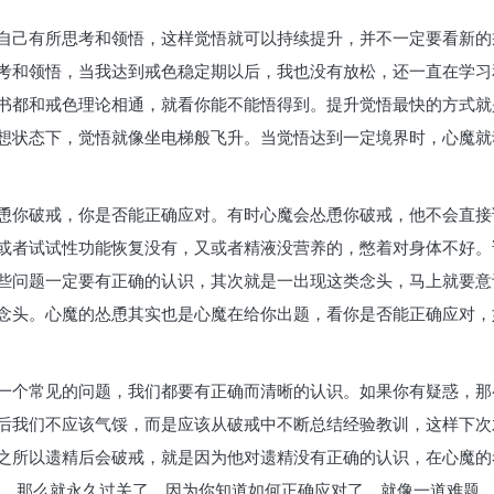
自己有所思考和领悟，这样觉悟就可以持续提升，并不一定要看新的
考和领悟，当我达到戒色稳定期以后，我也没有放松，还一直在学习
书都和戒色理论相通，就看你能不能悟得到。提升觉悟最快的方式就
想状态下，觉悟就像坐电梯般飞升。当觉悟达到一定境界时，心魔就
恿你破戒，你是否能正确应对。有时心魔会怂恿你破戒，他不会直接
或者试试性功能恢复没有，又或者精液没营养的，憋着对身体不好。
些问题一定要有正确的认识，其次就是一出现这类念头，马上就要意
念头。心魔的怂恿其实也是心魔在给你出题，看你是否能正确应对，
一个常见的问题，我们都要有正确而清晰的认识。如果你有疑惑，那
后我们不应该气馁，而是应该从破戒中不断总结经验教训，这样下次
之所以遗精后会破戒，就是因为他对遗精没有正确的认识，在心魔的
， 那么就永久过关了，因为你知道如何正确应对了。就像一道难题