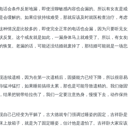
电话会条件反射地漏，即使没聊敏感内容也会漏的。所以有女友是戒
是会缓解的。如果症状持续难受，那就应该及时就医检查治疗，考虑
这种情况是比较多的，即使完全正常的电话也会漏，因为只要听见女
状反复。这个戒友就是如此，一漏身体马上就难受了。所以，有女友
的恢复。老漏的话，可能还没结婚就废掉了，那结婚可能就是一场悲
现连续遗精，因为在第一次遗精后，固摄能力已经下降，所以很容易
你猛冲猛打，如果睡前搞得太累，那也是可能导致遗精的。我们做固
，结果把韧带给拉伤了，我们一定要注意热身，慢慢下去，动作保持
现自己已经变为平躺了，古大德就专门强调过睡姿的固定，吉祥卧是
床上放箱子，就是为了固定睡姿，估计他是遗怕了。吉祥卧大家应该