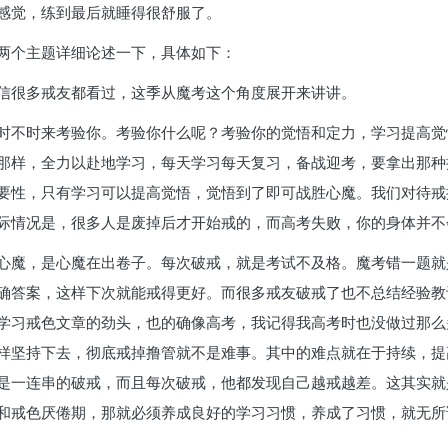
感觉，练到最后就睡得很舒服了。
两个主题详细论述一下，具体如下：
信很多戒友都看过，这季从魔考这个角度展开来讲讲。
时不时来考验你。考验你什么呢？考验你的觉悟和定力，学习提高觉
那样，全力以赴地学习，每天学习每天复习，备战迎考，要拿出那种
要性，只有学习可以提高觉悟，觉悟到了即可战胜心魔。我们对待戒
际情况是，很多人是废掉后才开始戒的，而高考失败，你的身体并不
心魔，是心魔在出卷子。每次破戒，就是考试不及格。魔考错一题就
确答案，这样下次就能戒得更好。而很多戒友破戒了也不总结经验教
学习戒色文章的劲头，也的确像高考，我记得我高考时也没做过那么
样坚持下去，彻底戒掉撸管就不是难事。其中的难点就在于持续，提
是一连串的破戒，而且每次破戒，他都发现自己越戒越差。这其实就
和戒色厌倦期，那就必须养成良好的学习习惯，养成了习惯，就无所