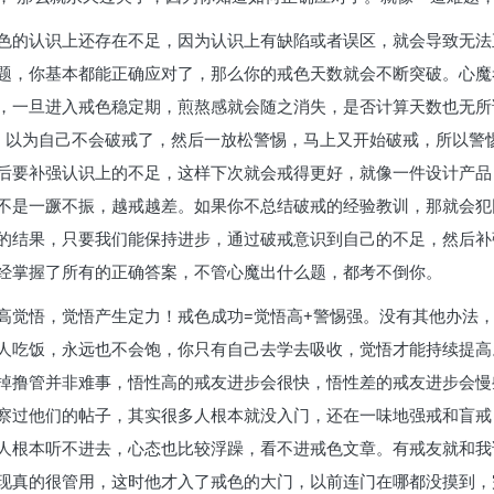
色的认识上还存在不足，因为认识上有缺陷或者误区，就会导致无法
题，你基本都能正确应对了，那么你的戒色天数就会不断突破。心魔
，一旦进入戒色稳定期，煎熬感就会随之消失，是否计算天数也无所
，以为自己不会破戒了，然后一放松警惕，马上又开始破戒，所以警
后要补强认识上的不足，这样下次就会戒得更好，就像一件设计产品
不是一蹶不振，越戒越差。如果你不总结破戒的经验教训，那就会犯
的结果，只要我们能保持进步，通过破戒意识到自己的不足，然后补
经掌握了所有的正确答案，不管心魔出什么题，都考不倒你。
高觉悟，觉悟产生定力！戒色成功=觉悟高+警惕强。没有其他办法
人吃饭，永远也不会饱，你只有自己去学去吸收，觉悟才能持续提高
掉撸管并非难事，悟性高的戒友进步会很快，悟性差的戒友进步会慢些
察过他们的帖子，其实很多人根本就没入门，还在一味地强戒和盲戒
人根本听不进去，心态也比较浮躁，看不进戒色文章。有戒友就和我
现真的很管用，这时他才入了戒色的大门，以前连门在哪都没摸到，