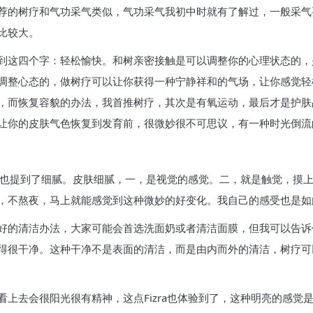
荐的树疗和气功采气类似，气功采气我初中时就有了解过，一般采气
比较大。
到这四个字：轻松愉快。和树亲密接触是可以调整你的心理状态的，
调整心态的，做树疗可以让你获得一种宁静祥和的气场，让你感觉轻
，而恢复容貌的办法，我首推树疗，其次是有氧运动，最后才是护肤
让你的皮肤气色恢复到发育前，很微妙很不可思议，有一种时光倒流
ra也提到了细腻。皮肤细腻，一，是视觉的感觉。二，就是触觉，摸
，不熬夜，马上就能感觉到这种微妙的好变化。我自己的感受也是如
的清洁办法，大家可能会首选洗面奶或者清洁面膜，但我可以告诉你，
得很干净。这种干净不是表面的清洁，而是由内而外的清洁，树疗可
上去会很阳光很有精神，这点Fizra也体验到了，这种明亮的感觉