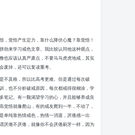
悟，觉悟产生定力，靠什么降伏心魔？靠觉悟！
拼劲来学习戒色文章。我比较认同他这种观点，
撸也应该认真严肃点，不要马马虎虎地戒，其实
会废掉，还可以复读重考。
是不及格，所以比高考更难。但是通过每次破
训，也不分析破戒原因，每次都戒得很糊涂，学
多笔记。有一颗渴望学习的心，并且能够养成良
高觉悟就像爬山，有的戒友爬到一半，不动了，
是单纯靠热情戒色，热情一消退，厌倦感一出
谓厌倦不厌倦，就像你不会厌倦刷牙一样，因为