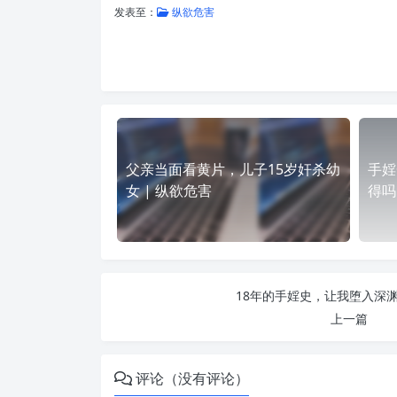
发表至：
纵欲危害
父亲当面看黄片，儿子15岁奸杀幼
手婬
女 | 纵欲危害
得吗
18年的手婬史，让我堕入深渊
上一篇
评论（没有评论）