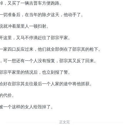
掉，又买了一辆吉普车方便跑路。
一切准备后，在当年的除夕这天，他动手了。
说就冲着屋里人一顿扫射。
开这里，又马不停滴赶往了邵宗平家。
一家四口反应过来，他们就全部倒在了邵宗其的枪下。
，可一想还有一个人没有报复，邵宗其又反了回来。
邵宗平家里的情况后，也立刻报了警。
恰好在邵宗其去往最后一个人家的途中将他抓获。
的代价。
被一个这样的女人给毁掉了。
正文完