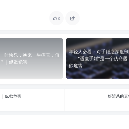
0
年轻人必看：对手婬之深度剖
一时快乐，换来一生痛苦，值
——“适度手婬”是一个伪命题 
？ | 纵欲危害
欲危害
 | 纵欲危害
奸近杀的真