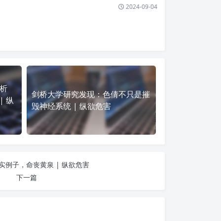
2024-09-04
析
剑桥大学研究发现：色倩不只是摧
| 纵
毁神经系统 | 纵欲危害
实例子，命丧黄泉 | 纵欲危害
下一篇