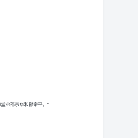
堂弟邵宗华和邵宗平。”