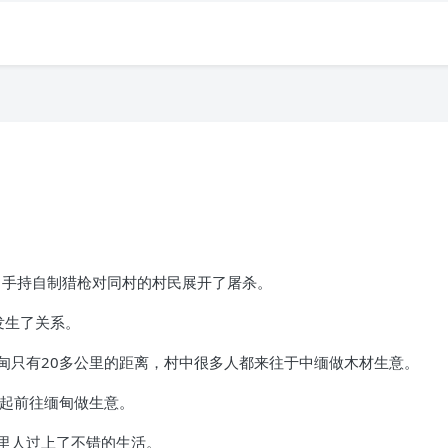
，手持自制猎枪对同村的村民展开了屠杀。
发生了关系。
甸只有20多公里的距离，村中很多人都来往于中缅做木材生意。
一起前往缅甸做生意。
里人过上了不错的生活。