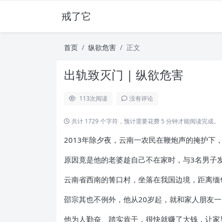
戒了它
首页
纵欲危害
正文
出轨致灭门 | 纵欲危害
113
次阅读
没有评论
共计 1729 个字符，预计需要花费 5 分钟才能阅读完成。
2013年除夕夜，云南一农民在鞭炮声的掩护下
原因竟是他的老婆趁自己不在家时，与3名男子
云南省西南的箐口村，坐落在我国边境，距离缅
邵宗其也不例外，他从20岁起，就和家人朋友
他为人勤奋、踏实肯干，很快就赚了大钱，让家