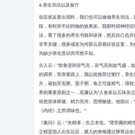
4.养生功法以及食疗
在症状反复出现时，我们也可以做做养生功法，
段，有时并不比药物的效果差。我那时得神经症
法，看了很多的养生书籍和讲座，然后自己也开
非常关键，很多戒友为何那么容易症状反复，为
为缺少养生意识而浑然不知。
古人云：“饮食进则谷气充，谷气充则血气盛，
的调养，营养要跟上，我以前推荐过粥疗，养生
方，诸如芡实粥、莲子粥，食之可益精气，强智
养的重要原则之一，高濂认为“人食多以五味杂
依然形体矫健、精力充沛、思维敏捷。他指出：
《内经》之所谓味也。”
《素问》云：“夫精者，生之本也。”肾所藏的精
之精是指人出生以后，摄入的食物通过脾胃运化