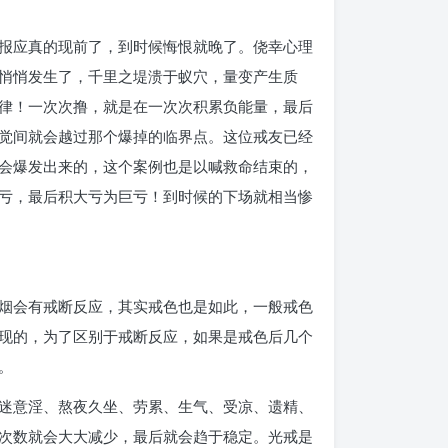
报应真的现前了，到时候悔恨就晚了。侥幸心理
悄悄发生了，千里之堤溃于蚁穴，量变产生质
律！一次次撸，就是在一次次积累负能量，最后
觉间就会越过那个爆掉的临界点。这位戒友已经
会爆发出来的，这个案例也是以喊救命结束的，
亏，最后积大亏为巨亏！到时候的下场就相当惨
烟会有戒断反应，其实戒色也是如此，一般戒色
现的，为了区别于戒断反应，如果是戒色后几个
。
迷意淫、熬夜久坐、劳累、生气、受凉、遗精、
次数就会大大减少，最后就会趋于稳定。光戒是