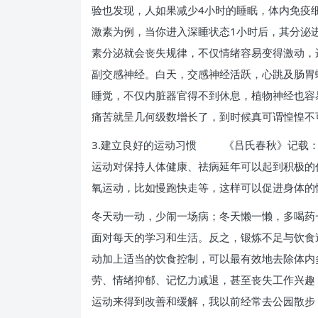
验也发现，人如果减少4小时的睡眠，体内免疫
激素为例，当你进入深睡状态1小时后，其分泌
素分泌就会丧失规律，不仅情绪容易变得激动，
副交感神经。白天，交感神经活跃，心跳及肠胃
睡觉，不仅内脏器官得不到休息，植物神经也容
痛苦就呈几何级数增长了，到时候真可谓惶惶不
3.建立良好的运动习惯 《吕氏春秋》记载：
运动对保持人体健康、祛病延年可以起到积极的
氧运动，比如慢跑快走等，这样可以促进身体的
冬天动一动，少闹一场病；冬天懒一懒，多喝药
面对每天的学习和生活。反之，锻炼不足与饮食
动加上适当的饮食控制，可以最有效地去除体内
劳、情绪抑郁、记忆力减退，甚至丧失工作兴趣
运动来得到改善和缓解，我以前经常去公园散步