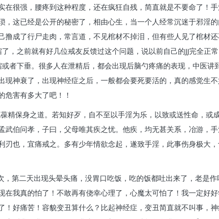
实在很强，腰疼到这种程度，还在疯狂自残，简直就是不要命了！手
琐，这已经是公开的秘密了，相由心生，当一个人经常沉迷于邪淫的
己撸成了行尸走肉，常言道，不见棺材不掉泪，但有些人见了棺材还
缩了，之前就有好几位戒友反馈过这个问题，说以前自己的JJ完全正
萎缩或者下垂。很多人在泄精后，都会出现后脑勺疼痛的表现，中医讲
出现神衰了，出现神经症之后，一般都会要死要活的，真的感觉生不如
的危害有多大了吧！！
说葆精保身之道。若知好歹，自不至以手淫为乐，以致或送性命，或
孟武伯问孝，子曰，父母唯其疾之忧。他疾，均无甚关系，冶游，手
利刃也，宜痛戒之。多有少年情欲念起，遂致手淫，此事伤身极大，
三次，第二天出现头晕头痛，没胃口吃饭，吃的饭都吐出来了，老是
现在我真的怕了！不敢再有侥幸心理了，心魔太可怕了！我一定好好
了！好痛苦！容貌变丑算什么？比起神经症，变丑简直就不叫事，神