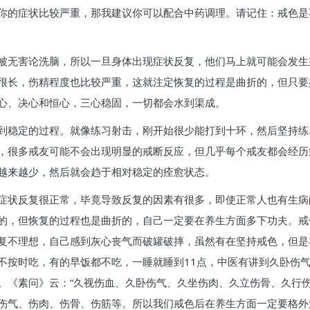
你的症状比较严重，那我建议你可以配合中药调理。请记住：戒色是
被无害论洗脑，所以一旦身体出现症状反复，他们马上就可能会发生
很长，伤精程度也比较严重，这就注定恢复的过程是曲折的，但只要
心、决心和恒心，三心稳固，一切都会水到渠成。
到稳定的过程。就像练习射击，刚开始很少能打到十环，然后坚持练
，很多戒友可能不会出现明显的戒断反应，但几乎每个戒友都会经历
越来越少，然后就会趋于相对稳定的痊愈状态。
症状反复很正常，毕竟导致反复的因素有很多，即使正常人也有生病
的，但恢复的过程也是曲折的，自己一定要在养生方面多下功夫。戒
复不理想，自己感到灰心丧气而破罐破摔，虽然有在坚持戒色，但是
不按时吃，有的早饭都不吃，一睡就睡到11点，中医有讲到久卧伤
。《素问》云：“久视伤血、久卧伤气、久坐伤肉、久立伤骨、久行伤
伤气、伤肉、伤骨、伤筋等。所以我们戒色后在养生方面一定要格外