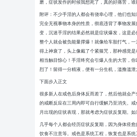
磨，症状发作的时候我想死了，真的好痛苦，谁
附评：不少手淫的人都会有侥幸心理，他们也知
完全无视事物本身的性质，彻底违背了事物发展
变，沉迷手淫的结果必然就是症状爆发，这是必
整个人就会被负能量撑爆！就像给车胎打气，一
得上神衰了，头上像戴了个紧箍咒，那种感觉是
相当触目惊心！手淫终究会引爆人生的大苦，你
烈了！留得一分精液，便有一分生机，滥撸滥泄
下面步入正文
很多新人在戒色后身体反而差了，然后他就会产
的戒断反应在三周内即可自行缓解乃至消失。戒
月出现的症状表现，那就考虑为症状反复期。如
几乎每个人都会经历症状反复期，因为身体痊愈
饮食不注意等。戒色是系统工程，恢复也是系统