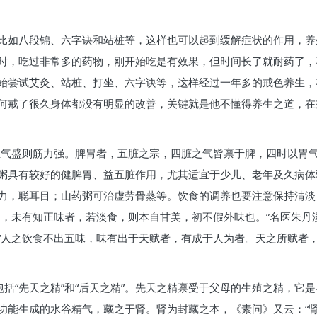
比如八段锦、六字诀和站桩等，这样也可以起到缓解症状的作用，养
时，吃过非常多的药物，刚开始吃是有效果，但时间长了就耐药了，
始尝试艾灸、站桩、打坐、六字诀等，这样经过一年多的戒色养生，
何戒了很久身体都没有明显的改善，关键就是他不懂得养生之道，在
血气盛则筋力强。脾胃者，五脏之宗，四脏之气皆禀于脾，四时以胃气
粥具有较好的健脾胃、益五脏作用，尤其适宜于少儿、老年及久病体弱
力，聪耳目；山药粥可治虚劳骨蒸等。饮食的调养也要注意保持清淡，
之，未有知正味者，若淡食，则本自甘美，初不假外味也。”名医朱丹
“人之饮食不出五味，味有出于天赋者，有成于人为者。天之所赋者
包括“先天之精”和“后天之精”。先天之精禀受于父母的生殖之精，
功能生成的水谷精气，藏之于肾。肾为封藏之本，《素问》又云：“肾