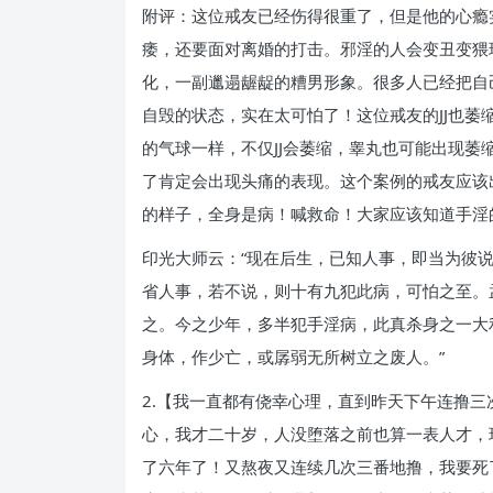
附评：这位戒友已经伤得很重了，但是他的心瘾
痿，还要面对离婚的打击。邪淫的人会变丑变猥
化，一副邋遢龌龊的糟男形象。很多人已经把自
自毁的状态，实在太可怕了！这位戒友的JJ也萎
的气球一样，不仅JJ会萎缩，睾丸也可能出现
了肯定会出现头痛的表现。这个案例的戒友应该
的样子，全身是病！喊救命！大家应该知道手淫
印光大师云：“现在后生，已知人事，即当为彼
省人事，若不说，则十有九犯此病，可怕之至。
之。今之少年，多半犯手淫病，此真杀身之一大
身体，作少亡，或孱弱无所树立之废人。”
2.【我一直都有侥幸心理，直到昨天下午连撸
心，我才二十岁，人没堕落之前也算一表人才，
了六年了！又熬夜又连续几次三番地撸，我要死