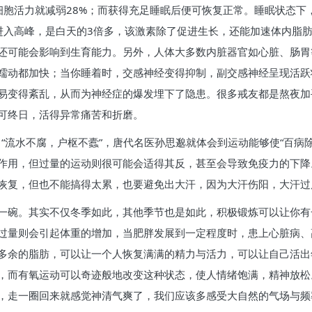
细胞活力就减弱28%；而获得充足睡眠后便可恢复正常。睡眠状态下
进入高峰，是白天的3倍多，该激素除了促进生长，还能加速体内脂
还可能会影响到生育能力。另外，人体大多数内脏器官如心脏、肠胃
蠕动都加快；当你睡着时，交感神经变得抑制，副交感神经呈现活跃
易变得紊乱，从而为神经症的爆发埋下了隐患。很多戒友都是熬夜加
可终日，活得异常痛苦和折磨。
“流水不腐，户枢不蠹”，唐代名医孙思邈就体会到运动能够使“百病
作用，但过量的运动则很可能会适得其反，甚至会导致免疫力的下降
恢复，但也不能搞得太累，也要避免出大汗，因为大汗伤阳，大汗过
一碗。其实不仅冬季如此，其他季节也是如此，积极锻炼可以让你有
过量则会引起体重的增加，当肥胖发展到一定程度时，患上心脏病、
多余的脂肪，可以让一个人恢复满满的精力与活力，可以让自己活出
，而有氧运动可以奇迹般地改变这种状态，使人情绪饱满，精神放松
，走一圈回来就感觉神清气爽了，我们应该多感受大自然的气场与频