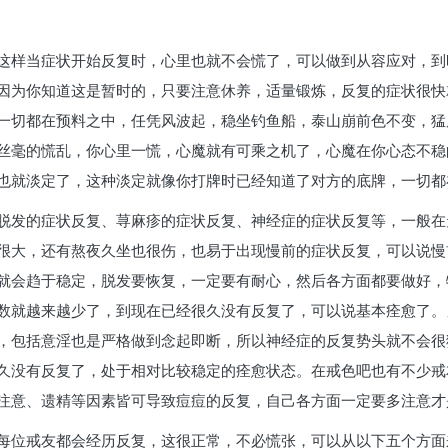
这样当症状开始反复时，心里也就不会慌了，可以做到从容应对，到
因为你知道这是暂时的，只要注意休养，适量锻炼，反复的症状很快
一切都在预料之中，任凭风波起，稳坐钓鱼船，泰山崩前色不变，猛
丝毫的慌乱，你心里一慌，心魔就有可乘之机了，心魔在你心态不稳
也就淡定了，这种淡定就像你打牌时已经知道了对方的底牌，一切都
脱发的症状反复、荨麻疹的症状反复、神经症的症状反复等，一般在
很大，还有熬夜久坐也很伤，也易于出现慢前的症状反复，可以说慢
就会趋于稳定，脱发要恢复，一定要有耐心，然后各方面都要做好，
数就越来越少了，到现在已经很久没有反复了，可以说基本痊愈了。
，包括意淫也是严格做到念起即断，所以神经症的反复势头就不会很
久没有反复了，处于相对比较稳定的痊愈状态。在戒色吧也有不少戒
注意、遗精等因素皆可导致痘痘的反复，自己各方面一定要多注意才
每位戒友都会经历反复，这很正常，不必慌张，可以从以下五个方面