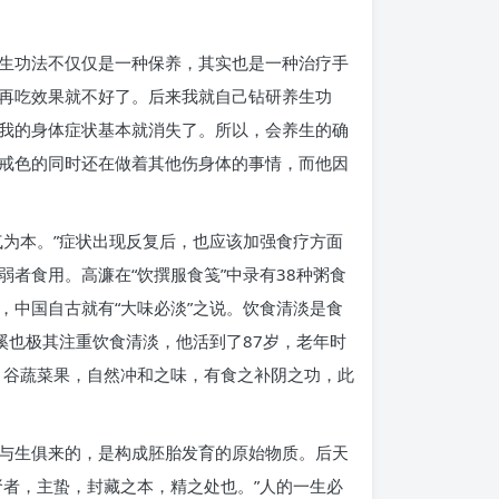
生功法不仅仅是一种保养，其实也是一种治疗手
再吃效果就不好了。后来我就自己钻研养生功
我的身体症状基本就消失了。所以，会养生的确
戒色的同时还在做着其他伤身体的事情，而他因
为本。”症状出现反复后，也应该加强食疗方面
者食用。高濂在“饮撰服食笺”中录有38种粥食
中国自古就有“大味必淡”之说。饮食清淡是食
溪也极其注重饮食清淡，他活到了87岁，老年时
，谷蔬菜果，自然冲和之味，有食之补阴之功，此
它是与生俱来的，是构成胚胎发育的原始物质。后天
者，主蛰，封藏之本，精之处也。”人的一生必