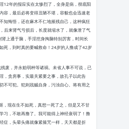
淫12年的报应实在太惨烈了，全身是病，彻底阳
内容，最后必将变得丑陋不堪，容貌也会迅速老
不知悔悟，还在麻木不仁地摧残自己，这种疯狂
常，后来肾气亏损后，长度就缩水了，就像泄了气
到肾上通于脑，手淫挖身掏脑特别厉害，时间长
死，到时真的要喊救命！24岁的人撸成了42岁
成残废，并永贻弱种等诸祸。未省人事不可说，已
淫，贪房事，实最关紧要之事，故孔子以此告
切不可犯。犯则戕贼自身，污浊自心。将有用之
作呕，现在生不如死，真想一死了之，但是又不甘
学习，不敢再撸了。我可能得上神经衰弱了！撸
经症，头晕头痛就像紧箍咒一样，天天都是折