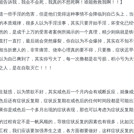
能告诉我，我会不会死，我真的不想死啊！谁能救救我啊！！】
道一些手淫的危害，但是他们觉得这种事情不会降临到自己头上，当
的本质规律，很多人以为手淫没事，其实只要开始手淫，坏变化已经
然的，是成千上万的受害者案例所揭示的一个真理，精少则病就是铁
直打一直打，最后就会突然爆裂，你自以为不会爆掉，其实在不知不
相当折磨人的，非常痛苦。侥幸心理真的要不得，只要撸，症状迟早
以为自己爽到了，其实你亏大了，每一次撸都是在亏损，积小亏为大
之人，是在自取灭亡！！！
生疑惑，以为禁欲不好，其实戒色后一个月内会有戒断反应，就像戒
色后还有症状反复期，症状反复期在戒色后的任何时间段都是可能出
果你是戒色后一个多月出现的症状表现，那也可以考虑为症状反复期
的过程肯定不是一帆风顺的，导致症状反复的因素也有很多，比如沉
工程，我们应该要加强养生之道，各方面都要做好，这样症状反复的