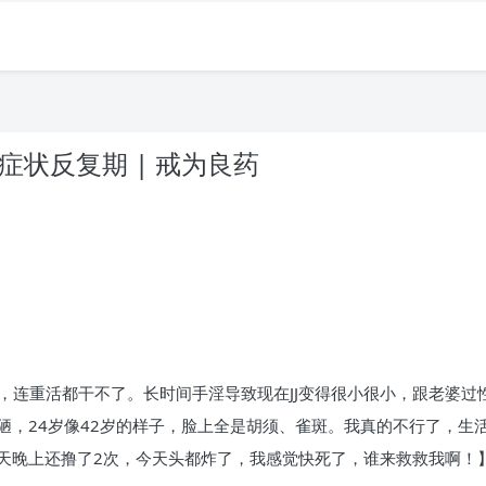
症状反复期 | 戒为良药
。
病，连重活都干不了。长时间手淫导致现在JJ变得很小很小，跟老婆
陋，24岁像42岁的样子，脸上全是胡须、雀斑。我真的不行了，生
天晚上还撸了2次，今天头都炸了，我感觉快死了，谁来救救我啊！