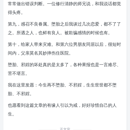
常常做出错误判断。一位修行清静的师兄说，和我说话都觉
得头疼。
第九，感召不良眷属。堕胎之后我谈过几次恋爱，都不了了
之。所遇之人，也鲜有良人。被欺骗感情的时候也有。
第十，给家人带来灾难。和第六位男朋友同居以后，很短时
间内，父亲莫名其妙摔伤住医院。
堕胎、邪婬的坏处真的是太多了，各种果报也是一言难尽、
苦不堪言。
我在这里发愿：今生再不堕胎、不邪婬，生生世世都不堕
胎、不邪婬。
也愿看到这篇文章的有缘人引以为戒，好好珍惜自己的人
生。
正文完