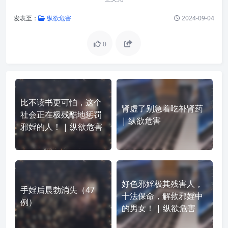
发表至：
纵欲危害
2024-09-04
0
比不读书更可怕，这个
肾虚了别急着吃补肾药
社会正在极残酷地惩罚
| 纵欲危害
邪婬的人！ | 纵欲危害
好色邪婬极其残害人，
手婬后晨勃消失（47
十法保命，解救邪婬中
例）
的男女！ | 纵欲危害