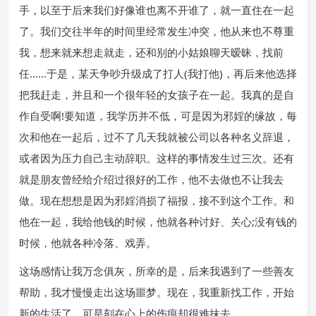
手，以至于后来我们好像谁也离不开谁了，就一直住在一起
了。我们交往半年的时间里经常发生冲突，他从来也不尊重
我，想来就来想走就走，还和别的小姑娘聊天暧昧，找前
任……于是，某天争吵升级成了打人(我打他)，再后来他选择
把我赶走，并且和一个很年轻的女孩子在一起。我真的是自
作自受啊!要知道，我学历并不低，可是因为邪婬的缘故，每
次和他在一起后，过不了几天我就被公司以各种名义辞退，
或者因为压力自己主动辞职。这样的事情发生过三次。还有
就是朋友曾经给介绍过很好的工作，他不去做也不让我去
做。现在想想是因为邪婬消损了福报，接不到这个工作。和
他在一起，我给他钱的时候，他就各种讨好、关心;没有钱的
时候，他就各种冷落、戏弄。
这场感情让我万念俱灰，所幸的是，后来我遇到了一些善友
帮助，我才慢慢走出这场噩梦。现在，我重新找工作，开始
新的生活了，可是刻在心上的伤痕却很难抹去。