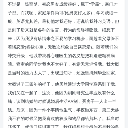
不过是一场噩梦。初恋男友成绩很好，属于“学霸”，寒门才
子型。而我呢，家庭条件尚可(比男友好太多)，学习成绩一
般、英语尤其差。最初他对我还好，还说给我补习英语，但
是到了后来就是各种的语言、行为的侮辱和贬低。细想下
来，因为我没有珍惜来之不易的学习机会，而趁着父母管不
着谈恋爱(婬欲心重，无数次想象自己谈恋爱)。随着我们的
冲突升级，他以带我看心理医生的名义想把我送进精神病
院。寝室的同学对我也不太好了，有意无意轻慢我。我大概
是当时的压力太大了，出现过幻听，勉强坚持到毕业回家。
大概过了三四年的样子，他居然通过大学同学联系到了我。
我们又在一起了，这次，他因为刚刚研究生毕业没有什么
钱，谈到结婚的时候说婚后生活AA制，买房子一人出一半
钱。后来，因为一件小事情他生气，半夜砸东西，第二天趁
我不在的时候又把我喜欢的衣服和物品都给剪坏了。我当时
吓坏了，就借口培训离开了，我仔细想想觉得他不是我的良