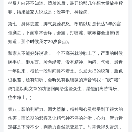
坐反方向还不知道。堕胎以后，最开始那几年想大量放生赎
罪，结果被家人说成是：没事干、神经病。
第七，身体变差，脾气急躁易怒。堕胎以后是长达3年的宫
颈糜烂，下面常常会痒，会痛，打喷嚏、咳嗽都会遗尿(要
知道，那个时候我才20岁多点)。
和家人不能好好说话，一个不高兴就吵吵上了，严重的时候
砸手机、砸东西。脸色蜡黄、没有精神、胸闷、气短。最近
一年以来，很长一段时间睡不着觉。头发大把的脱落，脸色
也很差，还有幻听，会听见有很细微的声音骂我：“贱”“猪”
鸡”(愿以此文章的功德回向给这些众生，愿他们离苦得乐、
往生净土。)
第八，影响判断力。因为堕胎，精神和心灵都受到了很大的
伤害，而长期的邪婬又让精气神不停的外泄，心力、智力肯
定都是下降不少，判断力自然就变差了。时常觉得头昏沉，