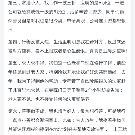
第三，常遇小人。找工作一波三折，应聘的是A职位，一进
公司就给换成低一级的B职位，活多辛苦工资少。同事们虽
然善良但是对我也是很冷淡。申请离职，公司连工资都想赖
掉。
第四，行善反被人怨。生活里明明是我在帮对方，反过来还
被对方嫌弃、看不上眼或者是心生怨恨。真真是业障深重啊!
第五，求人求不得。我知道一位老和尚现在修行了得，前些
年还见到过老人家，特别给我开示让我好好念某部佛经。去
年，我为了得到他的帮助，专程带了自己珍藏很久的法宝赶
了几百里地求见，在寺院门口等了整整2个小时却被告知：
老人家不见、也不接受任何的法宝和供养。
第六，善事做不成。我也想当好人，常常想行善，可是我行
一点点小善都会漏洞百出。比如：带人放生，我拎着生物居
然能迷迷糊糊的摔倒在地;计划好去某地安放法宝，一上车就