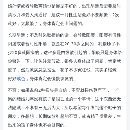
婚外情或者导致离婚也是屡见不鲜的，出现早泄后需要及时
禁欲并和爱人沟通好，建议一月性生活最好不要频繁，2次
就好，太频繁了，身体肯定会出问题的。
长期早泄：不及时采取措施的话，会导致阳痿，阳痿有假性
阳痿或者暂时性阳痿，就是在20-30岁之间的，我接诊了不
少20多就阳痿的，这种多是由纵欲引起的，阳痿只是身体给
你警告一下，让你注意节欲，很多人身体出了问题，肯定就
慌了，然后就病急乱投医，花了不少冤枉钱。其实多锻炼，
好好
戒色
，身体肯定会慢慢恢复的。
不育：如果说前2种损失是自信，不育就损伤尊严了，一个
男的结婚几年没有孩子是很丢脸的一个事情，这个东西还无
法隐藏，不孝有三无后为大，所以希望每个看到这个帖子的
朋友，多想想，长期纵欲引起的不育，或者精子质量差，生
出来的孩子身体也不会健康的。