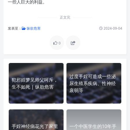
一些人巨大的利益。
正文完
发表至：
纵欲危害
2024-09-04
0
过度手婬可造成一些泌
犯邪婬梦见师父呵斥，
尿生殖系疾病、性神经
生不如死 | 纵欲危害
衰弱等
手婬神经病花光了家里
一个中医学生的10年手