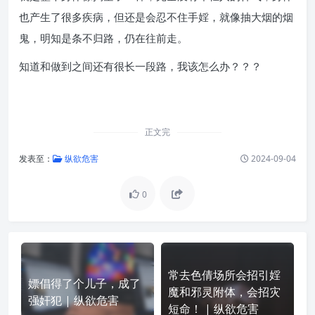
也产生了很多疾病，但还是会忍不住手婬，就像抽大烟的烟
鬼，明知是条不归路，仍在往前走。
知道和做到之间还有很长一段路，我该怎么办？？？
正文完
发表至：
纵欲危害
2024-09-04
0
常去色倩场所会招引婬
嫖倡得了个儿子，成了
魔和邪灵附体，会招灾
强奸犯 | 纵欲危害
短命！ | 纵欲危害