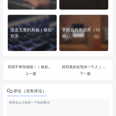
适度无害的真相 | 纵欲
手婬后月牙消失（10
危害
例）
邪婬不孝毁福报！ | 纵欲危害
婬邪真的会毁掉一个人 | 纵欲危害
上一篇
下一篇
评论（没有评论）