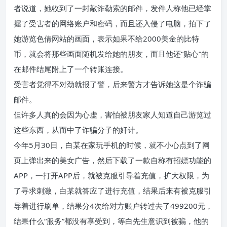
者说道，她收到了一封敲诈勒索的邮件，发件人称他已经掌
握了受害者的网络账户和密码，而且还入侵了电脑，拍下了
她游览色倩网站的画面，表示如果不给2000美金的比特
币，就会将那些画面随机发给她的朋友，而且他还“贴心”的
在邮件结尾附上了一个转账连接。
受害者觉得不对劲就报了警，后来警方才告诉她这是个诈骗
邮件。
但许多人真的会因为心虚，害怕被朋友家人知道自己游览过
这些东西，从而中了诈骗分子的奸计。
今年5月30日，白某在家玩手机的时候，就不小心点到了网
页上弹出来的美女广告，然后下载了一款自称有招嫖功能的
APP，一打开APP后，就被克服引导着充值，扩大权限，为
了寻求刺激，白某就答应了进行充值，结果后来有被克服引
导着进行刷单，结果分4次给对方账户转过去了499200元，
结果什么“服务”都没有享受到，等白先生意识到被骗，他的