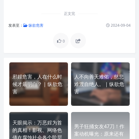
正文完
发表至：
纵欲危害
2024-09-04
0
邪婬危害，人在什么时
人不向善天难佑，慈悲
候才最明白？ | 纵欲危
难渡自绝人。 | 纵欲危
害
害
天眼揭示：万恶婬为首
男子狂捅女友47刀！作
的真相！影视、网络色
案动机曝光：原来还有
倩在腐蚀社会各个阶层