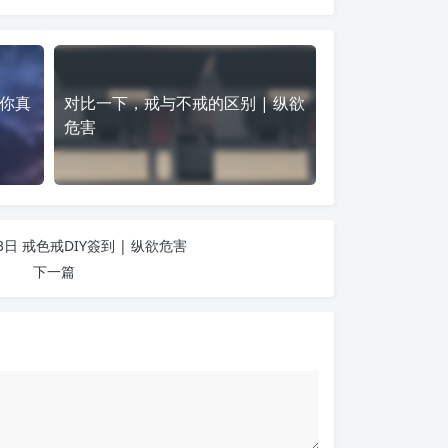
你真
对比一下，戒与不戒的区别 | 纵欲
危害
03日 戒色戒DIY簽到 | 纵欲危害
下一篇