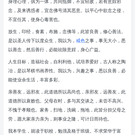
身理心理，俱为一体，共同抵御，不宜轻敌，若有意婬邪
念，及来诱惑者，宜念佛号清其恶意。以平心中欲念之侵，
不宜任其，使身心毒害也。
放生，印经，食素，布施，念佛等，此皆良善，修心善法。
是以圣人传下以度众生，我以为，
戒色
之事，事无大小，悉
以善念，然后善行，必能祛除意婬，身心广益。
人生目标，造福社会，自利利他，试培养爱好，古人称之陶
冶，是以琴棋书画养性。我以为，兴趣之事，悉以良善，必
能使业余生活，丰富多彩。
亲善友，远邪友，此道德所以高尚也，亲邪友，远善友，此
道德所以衰败也。父母在时，多与其交谈之，未尝不高兴。
不愧于孝顺也。家务，扫地，洗碗，拖地，此皆分担父母之
劳，愿大家亲力亲为，则事业之隆，可计日而待也。
我本学生，就读于职校，勉强及格于班级。不求荣华于富