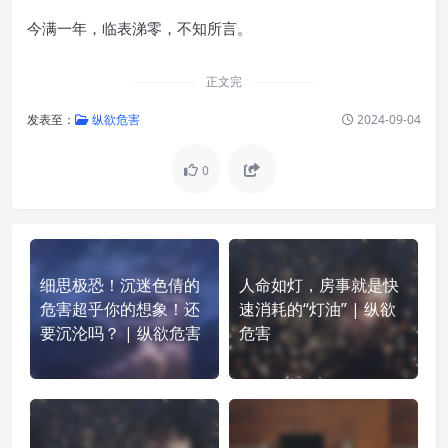
今满一年，临表涕零，不知所言。
正文完
发表至：
纵欲危害
2024-09-04
0
细思极恐！沉迷色倩的
人命如灯，房事就是快
危害超乎你的想象！还
速消耗的“灯油” | 纵欲
要沉沦吗？ | 纵欲危害
危害