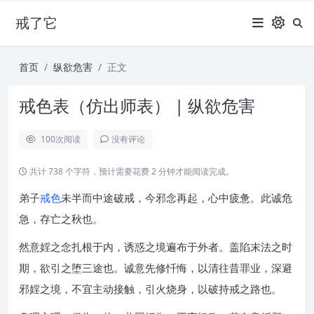
戒了它
首页
纵欲危害
正文
戒色表（仿出师表） | 纵欲危害
100
次阅读
没有评论
共计 738 个字符，预计需要花费 2 分钟才能阅读完成。
弟子
戒色
未半而中途破戒，今邪念再起，心中疲惫。此诚危
急，存亡之秋也。
然意婬之念扎根于内，诱惑之境遍布于外者。盖陷末法之时
期，欲引之堕三途也。诚意先修忏悔，以清往昔罪业，深避
邪婬之境，不宜主动接触，引火烧身，以破持戒之路也。