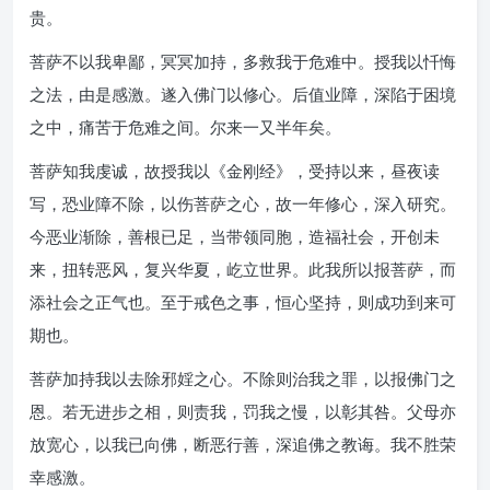
贵。
菩萨不以我卑鄙，冥冥加持，多救我于危难中。授我以忏悔
之法，由是感激。遂入佛门以修心。后值业障，深陷于困境
之中，痛苦于危难之间。尔来一又半年矣。
菩萨知我虔诚，故授我以《金刚经》，受持以来，昼夜读
写，恐业障不除，以伤菩萨之心，故一年修心，深入研究。
今恶业渐除，善根已足，当带领同胞，造福社会，开创未
来，扭转恶风，复兴华夏，屹立世界。此我所以报菩萨，而
添社会之正气也。至于戒色之事，恒心坚持，则成功到来可
期也。
菩萨加持我以去除邪婬之心。不除则治我之罪，以报佛门之
恩。若无进步之相，则责我，罚我之慢，以彰其咎。父母亦
放宽心，以我已向佛，断恶行善，深追佛之教诲。我不胜荣
幸感激。