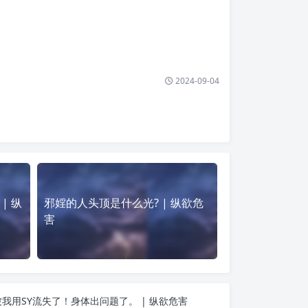
2024-09-04
| 纵
邪婬的人头顶是什么光? | 纵欲危
害
我用SY流失了！身体出问题了。 | 纵欲危害