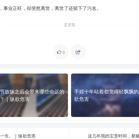
，事业正旺，却突然离世，离世了还留下了污名。
正文完
0
节放纵之后会带来哪些命运的
手婬十年站着都觉得轻飘飘的 
？ | 纵欲危害
欲危害
生。 | 纵欲危害
这几年我的宝贵时间，都被