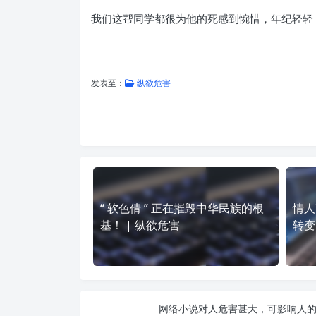
我们这帮同学都很为他的死感到惋惜，年纪轻轻
发表至：
纵欲危害
“ 软色倩 ” 正在摧毁中华民族的根
情人
基！ | 纵欲危害
转变
网络小说对人危害甚大，可影响人的一