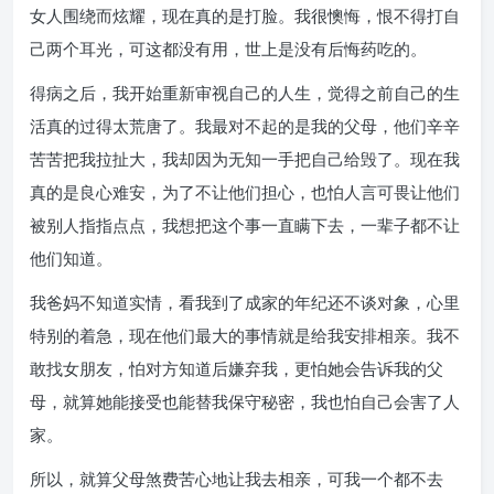
女人围绕而炫耀，现在真的是打脸。我很懊悔，恨不得打自
己两个耳光，可这都没有用，世上是没有后悔药吃的。
得病之后，我开始重新审视自己的人生，觉得之前自己的生
活真的过得太荒唐了。我最对不起的是我的父母，他们辛辛
苦苦把我拉扯大，我却因为无知一手把自己给毁了。现在我
真的是良心难安，为了不让他们担心，也怕人言可畏让他们
被别人指指点点，我想把这个事一直瞒下去，一辈子都不让
他们知道。
我爸妈不知道实情，看我到了成家的年纪还不谈对象，心里
特别的着急，现在他们最大的事情就是给我安排相亲。我不
敢找女朋友，怕对方知道后嫌弃我，更怕她会告诉我的父
母，就算她能接受也能替我保守秘密，我也怕自己会害了人
家。
所以，就算父母煞费苦心地让我去相亲，可我一个都不去