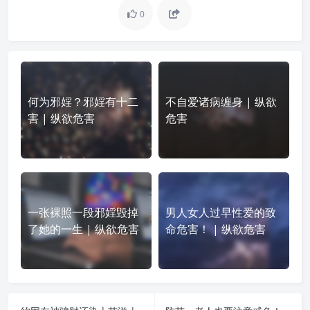
0
何为邪婬？邪婬有十二
不自爱诸病缠身 | 纵欲
害 | 纵欲危害
危害
一张裸照一段邪婬毁掉
男人女人过早性爱的致
了她的一生 | 纵欲危害
命危害！ | 纵欲危害