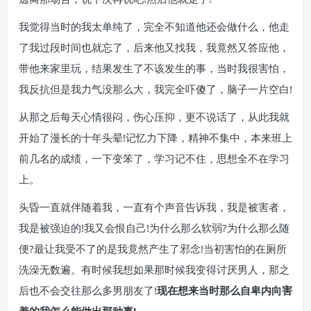
我觉得当时的我太单纯了，完全不知道他还会做什么，他走
了我过段时间也就忘了，后来他又找我，我竟然又答应他，
带他来家里玩，结果发生了不该发生的事，当时我很害怕，
我反抗但是我力气没那么大，我完全吓傻了，脑子一片空白!
从那之后每天心情很闷，伤心压抑，更不说话了，从此我就
开始了漫长的十年头晕!记忆力下降，精神不集中，本来班上
前几名的成绩，一下变笨了，学习记不住，思想全不在学习
上。
头昏一直就伴随着我，一直有个声音告诉我，我是被害者，
我是被强迫的!我又会恨自己!为什么那么软弱?为什么那么随
便?最让我受不了的是我竟然产生了邪念!当初害怕的在厕所
洗澡无数遍。有时候我想如果那时候我变得讨厌男人，那之
后也不会交往那么多男朋友了!
现在想来当时那么自卑内向害