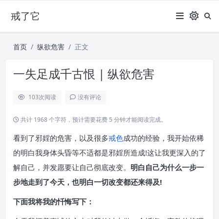
戒了它
首页
纵欲危害
正文
一失足成千古恨 | 纵欲危害
103
次阅读
没有评论
共计 1968 个字符，预计需要花费 5 分钟才能阅读完成。
看到了邪婬的危害，以及很多
戒色
成功的经验，我开始依稀
的明白我身体头昏等不适都是邪婬所造成!这让我更深入的了
解自己，并发愿要让自己彻底改变。
明白自己为什么一步一
步地走到了今天，也明白一切改变都还来得及!
下面我将我的忏悔写下：