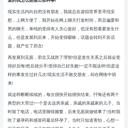
羞的我怎么能做出那种事!
现实生活内向自闭没有朋友，我就总在虚拟世界里寻找安
慰，上网方便了，我开始在网上聊天打发时间，而且偏爱和
男的聊天，单纯的觉得有人关心挺好，也没有想着要发生什
么，但是发展到后来，开始变得暧昧，话题会转到不良话
题，就产生了邪念!
再发展到见面，邪念又战胜了理智!但是发生关系之后就会觉
得好后悔!然后就分手!觉得自己好失败!一定不能这样!但是这
样的事发生过好几次!现实生活不敢交朋友，却在网络中胡
来!
就这样断断续续的，每次很快开始很快结束。忏悔还有两个
典型的大罪过!一个是去远房亲戚，亲戚的亲戚家的儿子。当
时留了电话，电话里聊得频繁，后来见面就做错事了!当时我
吃了避孕药和感冒药最后怀孕了。当时只知道害怕，心想一