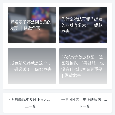
为什么嫖妓有罪？嫖妓
邪婬浪子蓦然回首后的
的罪过有多大？ | 纵欲
发现! | 纵欲危害
危害
27岁男子放纵欲望，送
戒色最忌讳就是这个，
医院抢救：“再舒服，也
一碰必破！ | 纵欲危害
没有什么比生命更重要
| 纵欲危害
面对残酷现实及时止损才是明智之举 | 纵欲危害
十年同性恋，患上糖尿病 | 纵欲危害
上一篇
下一篇