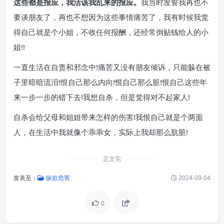
这些都是报应，我活该我乱来的报应。
我当时发誓我再也不
要谈朋友了，再也不想因为这些事情痛苦了，我有时候我觉
得自己就是个小姐，不收任何报酬，还经常倒贴钱给人的小
姐!!
一直生活在自责和邪念中!痛苦又没有朋友倾诉，只能躲在被
子里暗暗流泪!恨自己那么内向!恨自己那么脏!恨自己这些年
来一步一步的错下去!我想自杀，但是觉得对不起家人!
自杀会给父母和姐姐带来怎样的伤害!我恨自己就是个两面
人，在生活中我就像个乖乖女，实际上我却那么肮脏!
正文完
发表至：
纵欲危害
2024-09-04
0