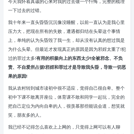
今天我怀着真诚的心来对我的过去做一个忏悔，完整的梳理
一下过去的过错。
我十年来一直头昏昏沉沉像没睡醒，以前一直认为是我心里
压力大，把现在所有的失败，遭遇都归结在头晕这个事情
上，单纯的认为头昏毁了我一生，却从没有认真的想过我是
为什么头晕。但最近才发现真正的原因是因为邪婬太重了!犯
过的罪过太多!
有用的积极向上的东西太少!全被邪念、不负
责、不自爱所占据!邪婬和罪过才是导致我头昏，导致一切恶
果的原因!
我从农村转到城市读初中很不适应，觉得自己很自卑。整个
初中下课不敢离开座位，体育课不敢和同学一起玩，完全的
把自己定位为内向自卑的人，很羡慕那些能说会道，想笑就
笑，朋友多的人。
我已经不记得怎么喜欢上上网的，只觉得上网可以有人聊