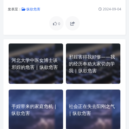
发表至：
纵欲危害
2024-09-04
0
邪婬害得我好惨——我
河北大学中医女博士谈
的经历奉劝大家切勿学
邪婬的危害 | 纵欲危害
我 | 纵欲危害
手婬带来的家庭危机 |
社会正在失去阳刚之气
纵欲危害
| 纵欲危害