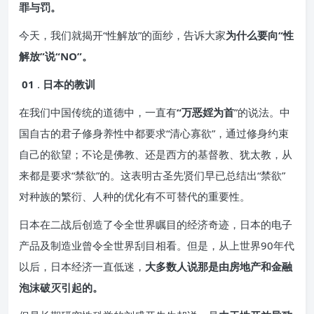
罪与罚。
今天，我们就揭开“性解放”的面纱，告诉大家
为什么要向“性
解放”说“NO”。
01
.
日本的教训
在我们中国传统的道德中，一直有
“万恶婬为首
”的说法。中
国自古的君子修身养性中都要求“清心寡欲”，通过修身约束
自己的欲望；不论是佛教、还是西方的基督教、犹太教，从
来都是要求“禁欲”的。这表明古圣先贤们早已总结出“禁欲”
对种族的繁衍、人种的优化有不可替代的重要性。
日本在二战后创造了令全世界瞩目的经济奇迹，日本的电子
产品及制造业曾令全世界刮目相看。但是，从上世界90年代
以后，日本经济一直低迷，
大多数人说那是由房地产和金融
泡沫破灭引起的。