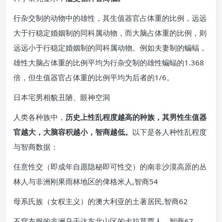
行杂交制的动物中的雄性，其生值器官占体重的比例，远远
大于行稳定婚姻制的同科属动物，而大脑占体重的比例，则
远远小于行稳定婚姻制的同科属动物。例如夫妻制的蝙蝠，
雄性大脑占体重的比例平均为行杂交制的雄性蝙蝠的1.368
倍，但生值器官占体重的比例平均为后者的1/6。
日本宅男相貌丑陋、眼神空洞
人类各种族中，
历史上性乱程度越高的种族，其男性生值器
官越大，大脑容积越小，智商越低。
以下是各人种性乱程度
与智商数据：
任意性交（即成年自愿隐秘即可性交）的南非沙漠高原的丛
林人与非洲刚果雨林地区的俾格米人,智商54
母系氏族（女权主义）的澳大利亚的土著居民,智商62
不穿衣服的非洲乌干达东北山区的卡拉莫贾人，智商67