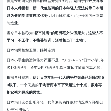
但是长期研究性科学的刘盛开先生却说，是
由于性开放
导致
日本人种更替，新一代低智商的日本年轻人无法传承日本引
以为傲的制造业技术优势
，因为日本成为经济强国的根本是
制造业。
当今日本被称为
“都市隐者”的宅男宅女队伍庞大，这些人不
学习，不工作，不接受培训，活着相当于“废物”。
日本宅男相貌丑陋、眼神空洞
日本小学生的运算能力严重不足。“3+2×4＝？”日本小学5年
级1/3的学生、6年级四成的学生算不准这道简单的算术题。
根据各种资料，
估计日本年轻一代人的平均智商已经降到10
0以下
。一个民族的
平均智商水平下降超过十个点，很难再
把它视为原来的民族。
日本为什么会出现年轻一代普遍智商降低的情况呢？那要归
功于“性开放”。