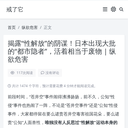
戒了它
首页
纵欲危害
正文
揭露“性解放”的阴谋！日本出现大批
的“都市隐者”，活着相当于废物 | 纵
欲危害
117
次阅读
没有评论
共计 1474 个字符，预计需要花费 4 分钟才能阅读完成。
前段时间，“苍井空”事件闹得沸沸扬扬，前不久，公知“性
侵”事件也热闹了一阵，不论是“苍井空事件”还是“公知”性侵
事件，大家都停留在要么谴责苍井空毒害祖国花朵，要么谴
责“公知”人面兽性，
唯独没有人反思过“性解放”运动本身的