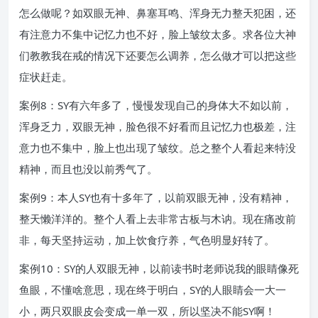
怎么做呢？如双眼无神、鼻塞耳鸣、浑身无力整天犯困，还
有注意力不集中记忆力也不好，脸上皱纹太多。求各位大神
们教教我在戒的情况下还要怎么调养，怎么做才可以把这些
症状赶走。
案例8：SY有六年多了，慢慢发现自己的身体大不如以前，
浑身乏力，双眼无神，脸色很不好看而且记忆力也极差，注
意力也不集中，脸上也出现了皱纹。总之整个人看起来特没
精神，而且也没以前秀气了。
案例9：本人SY也有十多年了，以前双眼无神，没有精神，
整天懒洋洋的。整个人看上去非常古板与木讷。现在痛改前
非，每天坚持运动，加上饮食疗养，气色明显好转了。
案例10：SY的人双眼无神，以前读书时老师说我的眼睛像死
鱼眼，不懂啥意思，现在终于明白，SY的人眼睛会一大一
小，两只双眼皮会变成一单一双，所以坚决不能SY啊！