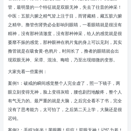
管，最明显的一个特征就是双眼无神，失去了往昔的神采！
中医：五脏六腑之精气皆上注于目，而肾藏精，藏五脏六腑
之精华。撸管伤肾势必会影响到眼睛，一看眼睛就是很没有
精神，没有那种清澈度，没有那种神采，给人的感觉就是很
萎靡不振的感觉，那种眼神在鸦片鬼的身上可以见到，其实
撸管就是在吸食黄-色鸦片，时间长了，撸者的眼睛就会出
现双眼无神、呆滞、混浊、晦暗，乃至出现细微的变形。
大家先看一些案例：
案例1：破戒的瞬间感觉整个人完全虚了，照一下镜子，两
眼立刻变得无神，脸上变得灰暗，腰也剧烈地酸疼，整个人
有气无力的。最严重的就是大脑，之后完全看不了书，完全
没有了思考能力，太可怕了，之后第二天上学，大脑还是很
迟钝。
案例2：手婬3年半！黑眼圈！痘痘！双眼无神！记忆力差！