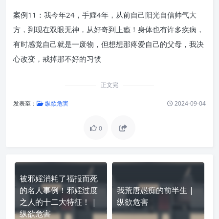
案例11：我今年24，手婬4年，从前自己阳光自信帅气大
方，到现在双眼无神，从好奇到上瘾！身体也有许多疾病，
有时感觉自己就是一废物，但想想那疼爱自己的父母，我决
心改变，戒掉那不好的习惯
正文完
发表至：
纵欲危害
2024-09-04
0
被邪婬消耗了福报而死
的名人事例！邪婬过度
我荒唐愚痴的前半生 |
之人的十二大特征！ |
纵欲危害
纵欲危害