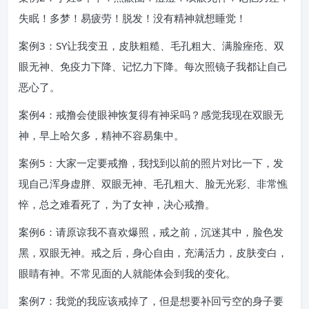
失眠！多梦！易疲劳！脱发！没有精神就想睡觉！
案例3：SY让我变丑，皮肤粗糙、毛孔粗大、满脸痤疮、双
眼无神、免疫力下降、记忆力下降。每次照镜子我都让自己
恶心了。
案例4：戒撸会使眼神恢复得有神采吗？感觉我现在双眼无
神，早上哈欠多，精神不容易集中。
案例5：大家一定要戒撸，我找到以前的照片对比一下，发
现自己浑身虚胖、双眼无神、毛孔粗大、脸无光彩、非常憔
悴，总之难看死了，为了女神，决心戒撸。
案例6：请原谅我不喜欢爆照，戒之前，沉迷其中，脸色发
黑，双眼无神。戒之后，身心自由，充满活力，皮肤变白，
眼睛有神。不常见面的人就能体会到我的变化。
案例7：我觉的我应该戒掉了，但是想要补回亏空的身子要