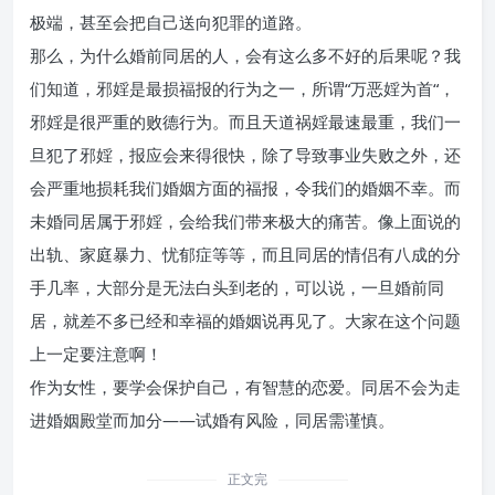
极端，甚至会把自己送向犯罪的道路。
那么，为什么婚前同居的人，会有这么多不好的后果呢？我
们知道，邪婬是最损福报的行为之一，所谓“万恶婬为首“，
邪婬是很严重的败德行为。而且天道祸婬最速最重，我们一
旦犯了邪婬，报应会来得很快，除了导致事业失败之外，还
会严重地损耗我们婚姻方面的福报，令我们的婚姻不幸。而
未婚同居属于邪婬，会给我们带来极大的痛苦。像上面说的
出轨、家庭暴力、忧郁症等等，而且同居的情侣有八成的分
手几率，大部分是无法白头到老的，可以说，一旦婚前同
居，就差不多已经和幸福的婚姻说再见了。大家在这个问题
上一定要注意啊！
作为女性，要学会保护自己，有智慧的恋爱。同居不会为走
进婚姻殿堂而加分——试婚有风险，同居需谨慎。
正文完