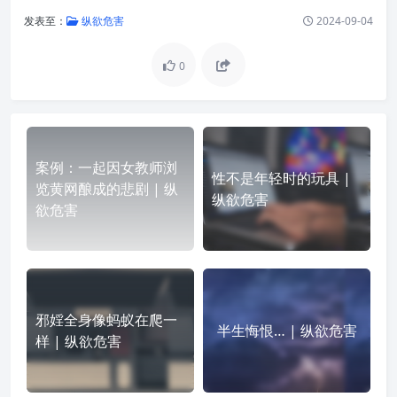
发表至：
纵欲危害
2024-09-04
0
案例：一起因女教师浏
性不是年轻时的玩具 |
览黄网酿成的悲剧 | 纵
纵欲危害
欲危害
邪婬全身像蚂蚁在爬一
半生悔恨… | 纵欲危害
样 | 纵欲危害