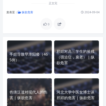
正文完
发表至：
纵欲危害
2024-09-04
0
邪婬对高三学生的摧残
手婬导致早泄阳痿（46
（强迫症，衰老） | 纵
5例）
欲危害
色倩泛滥对现代人的伤
河北大学中医女博士谈
害 | 纵欲危害
邪婬的危害 | 纵欲危害