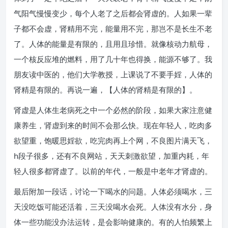
气阳气慢慢变少，每个人老了之后都会肾虚的。人如果一辈
子都不会虚，肾精用不完，能量用不完，那岂不是长生不老
了。人体的能量是有限的，且用且珍惜。就像核动力航母，
一个核反应堆的燃料，用了几十年也得换，能源不够了。我
朋友读中医的，他们大学教授，上课说了不要手婬，人体的
肾精是有限的。再说一遍，【人体的肾精是有限的】。
肾虚是人体生老病死之中一个必然的阶段，如果大家注意健
康养生，肾虚到来的时间不会那么快。现在年轻人，吃肉多
欲望重，饱暖思婬欲，吃完肉再上个网，不良图片满天飞，
h段子很多，还有不良网站，天天刺激欲望，加重内耗，年
轻人很多都肾虚了。以前的年代，一般是中老年才肾虚的。
最后附加一段话，讨论一下喝水的问题。人体必须喝水，三
天没吃饭可能还活着，三天没喝水会死。人体没有水分，身
体一些功能没办法运转，是会影响健康的。有的人怕频繁上