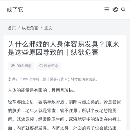
戒了它
首页
纵欲危害
正文
为什么邪婬的人身体容易发臭？原来
是这些原因导致的 | 纵欲危害
90
次阅读
没有评论
共计 1399 个字符，预计需要花费 4 分钟才能阅读完成。
人体的能量是有限的，且用且珍惜。
经常邪婬之后，容易导致肾虚，阴阳两虚之类的。肾是管尿
的脏腑，老年人就是肾虚，管不住尿，所以半夜老想跑厕
所。既然尿频，经常跑卫生间，尿液就更多的沾染在内裤上
面，内裤就容易发臭。内裤太臭，外面的裤子也会被沾染