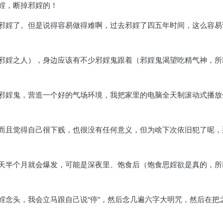
婬，断掉邪婬的！
邪婬了。但是说得容易做得难啊，过去邪婬了四五年时间，这么容易
邪婬之人），身边应该有不少邪婬鬼跟着（邪婬鬼渴望吃精气神，所
邪婬鬼，营造一个好的气场环境，我把家里的电脑全天制滚动式播放
而且觉得自己很下贱，也很没有任何意义，但为啥下次依旧犯了呢，
天半个月就会爆发，可能是深夜里、饱食后（饱食思婬欲是真的，所
婬念头，我会立马跟自己说“停”，然后念几遍六字大明咒，然后在把