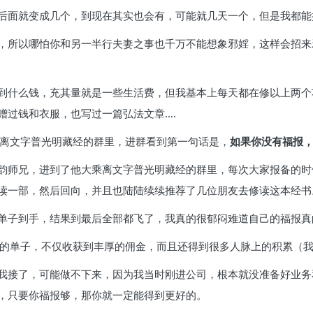
后面就变成几个，到现在其实也会有，可能就几天一个，但是我都能
，所以哪怕你和另一半行夫妻之事也千万不能想象邪婬，这样会招来
到什么钱，充其量就是一些生活费，但我基本上每天都在修以上两个
赠过钱和衣服，也写过一篇弘法文章….
乘离文字普光明藏经的群里，进群看到第一句话是，
如果你没有福报
韵师兄，进到了他大乘离文字普光明藏经的群里，每次大家报备的时
读一部，然后回向，并且也陆陆续续推荐了几位朋友去修读这本经书
单子到手，结果到最后全部都飞了，我真的很郁闷难道自己的福报真
的单子，不仅收获到丰厚的佣金，而且还得到很多人脉上的积累（我这
我接了，可能做不下来，因为我当时刚进公司，根本就没准备好业务
，只要你福报够，那你就一定能得到更好的。