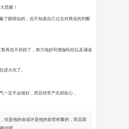
罪大恶极！
蔽了眼睛似的，也不知道自己过去对商业的判断
立誓再也不邪婬了，努力地抄写僧伽吒经以及诵读
拉进火坑了。
气一定不会很好，而且经常产生婬欲心，
，但是他的命或许是他的前世积聚的，而且因
模仿呗。