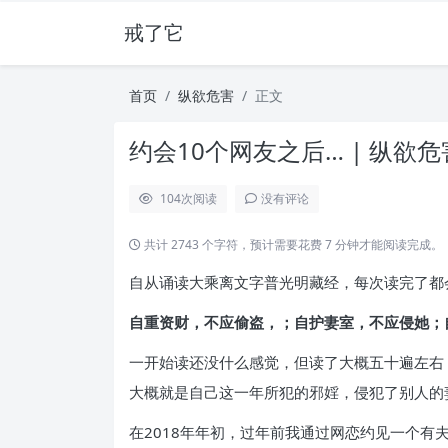
戒了它
首页
纵欲危害
正文
约会10个网友之后… | 纵欲危
104
次阅读
没有评论
共计 2743 个字符，预计需要花费 7 分钟才能阅读完成。
自从诵读大乘离文字普光明藏经，每次读完了都
自重资财，不应偷盗，；自护妻室，不应侵她；
一开始读还没什么感觉，但读了大概五十遍左右
大概就是自己这一年所犯的邪婬，侵犯了别人的
在2018年年初，过年前我通过网恋约见一个