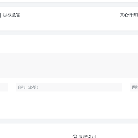
| 纵欲危害
真心忏悔
版权说明