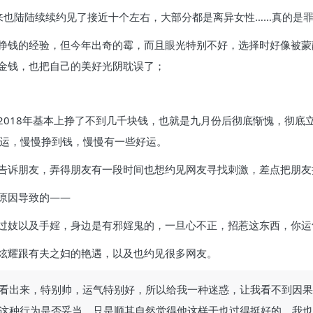
来也陆陆续续约见了接近十个左右，大部分都是离异女性……真的是
挣钱的经验，但今年出奇的霉，而且眼光特别不好，选择时好像被蒙
金钱，也把自己的美好光阴耽误了；
2018年基本上挣了不到几千块钱，也就是九月份后彻底惭愧，彻底
转运，慢慢挣到钱，慢慢有一些好运。
告诉朋友，弄得朋友有一段时间也想约见网友寻找刺激，差点把朋友
原因导致的——
过妓以及手婬，身边是有邪婬鬼的，一旦心不正，招惹这东西，你运
炫耀跟有夫之妇的艳遇，以及也约见很多网友。
看出来，特别帅，运气特别好，所以给我一种迷惑，让我看不到因果
这种行为是否妥当，只是顺其自然觉得他这样干也过得挺好的，我也