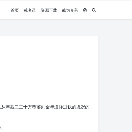
首页
戒者录
资源下载
戒为良药
么从年薪二三十万堕落到全年没挣过钱的境况的，
步。