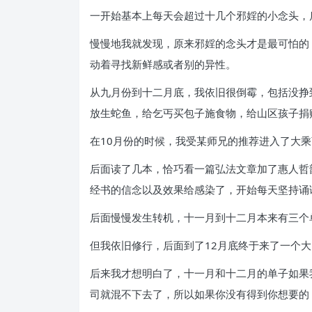
一开始基本上每天会超过十几个邪婬的小念头，
慢慢地我就发现，原来邪婬的念头才是最可怕的
动着寻找新鲜感或者别的异性。
从九月份到十二月底，我依旧很倒霉，包括没挣
放生蛇鱼，给乞丐买包子施食物，给山区孩子捐
在10月份的时候，我受某师兄的推荐进入了大
后面读了几本，恰巧看一篇弘法文章加了惠人哲
经书的信念以及效果给感染了，开始每天坚持诵
后面慢慢发生转机，十一月到十二月本来有三个
但我依旧修行，后面到了12月底终于来了一个大
后来我才想明白了，十一月和十二月的单子如果
司就混不下去了，所以如果你没有得到你想要的