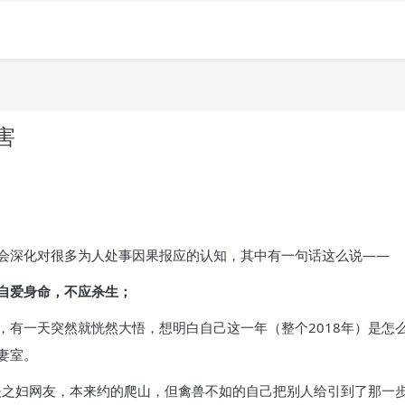
害
会深化对很多为人处事因果报应的认知，其中有一句话这么说——
自爱身命，不应杀生；
，有一天突然就恍然大悟，想明白自己这一年（整个2018年）是怎
妻室。
有夫之妇网友，本来约的爬山，但禽兽不如的自己把别人给引到了那一