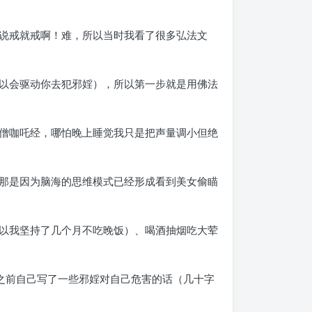
说戒就戒啊！难，所以当时我看了很多弘法文
以会驱动你去犯邪婬），所以第一步就是用佛法
僧咖吒经，哪怕晚上睡觉我只是把声量调小但绝
那是因为脑海的思维模式已经形成看到美女偷瞄
以我坚持了几个月不吃晚饭）、喝酒抽烟吃大荤
之前自己写了一些邪婬对自己危害的话（几十字