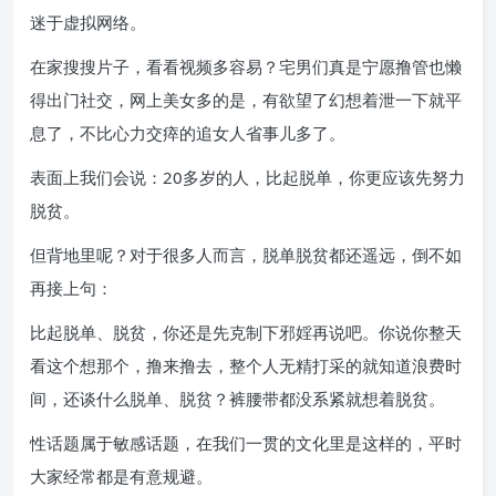
迷于虚拟网络。
在家搜搜片子，看看视频多容易？宅男们真是宁愿撸管也懒
得出门社交，网上美女多的是，有欲望了幻想着泄一下就平
息了，不比心力交瘁的追女人省事儿多了。
表面上我们会说：20多岁的人，比起脱单，你更应该先努力
脱贫。
但背地里呢？对于很多人而言，脱单脱贫都还遥远，倒不如
再接上句：
比起脱单、脱贫，你还是先克制下邪婬再说吧。你说你整天
看这个想那个，撸来撸去，整个人无精打采的就知道浪费时
间，还谈什么脱单、脱贫？裤腰带都没系紧就想着脱贫。
性话题属于敏感话题，在我们一贯的文化里是这样的，平时
大家经常都是有意规避。