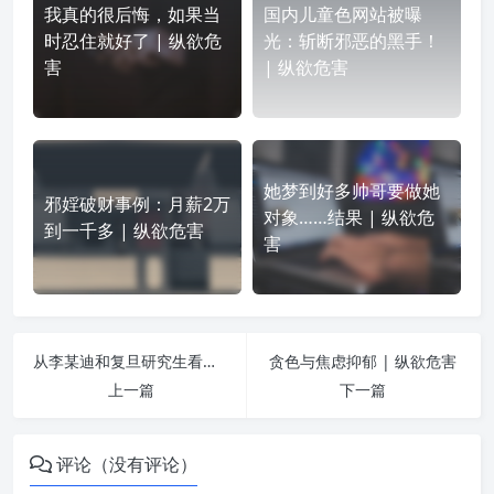
我真的很后悔，如果当
国内儿童色网站被曝
时忍住就好了 | 纵欲危
光：斩断邪恶的黑手！
害
| 纵欲危害
她梦到好多帅哥要做她
邪婬破财事例：月薪2万
对象……结果 | 纵欲危
到一千多 | 纵欲危害
害
从李某迪和复旦研究生看祸婬甚速 | 纵欲危害
贪色与焦虑抑郁 | 纵欲危害
上一篇
下一篇
评论（没有评论）