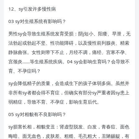
12、sy引发许多慢性病
03 sy对生殖系统有影响吗？
男性sy会导致生殖系统发育受损：阴j短小、阳痿、早泄，无
法勃起或勃起不坚、性功能障碍，以及慢性前列腺炎、精索
静脉曲张。女性则带下不止，月经不调，痛经、宫寒不孕、
宫颈炎……等生殖系统疾病。04 sy会影响生育吗？会导致不
育、不孕症吗？
sy会降低精子的质量，会造成生下的孩子体弱多病。虽然并
非所有sy者都会得不育症，但确实有部分sy严重者因sy患上
弱精症，导致不育、不孕症，影响生育后代。
05 sy对相貌有不良影响吗？
sy损害长相，相貌变丑：肾虚型脱发、白发，青春痘、面色
晦暗、面无血色，皮肤差、粗糙、毛孔粗大，丑陋龌龊，有