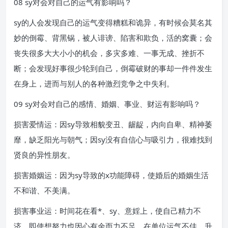
08 sy对会对自己的运气有影响吗？
sy的人会发现自己的运气变得糟糕和诡异，有时候会莫名其
妙的倒霉、背黑锅，被人诽谤、陷害和欺负，活的窝囊；会
丧失很多大大小小的机会，多灾多难、一事无成、挫折不
断；会发现好事很少轮到自己，倒霉破财的事却一件件发生
在身上，进而与别人的各种激烈竞争之中失利。
09 sy对会对自己的感情、婚姻、事业、财运有影响吗？
损害爱情运：因sy导致相貌变丑、龌龊，内向自卑、精神萎
靡，缺乏阳光与朝气；因sy没有自信心与吸引力，很难找到
贤良的异性朋友。
损害婚姻运：因为sy导致的x功能障碍，使婚后的婚姻生活
不和谐、不美满。
损害事业运：时间花在看*、sy、意婬上，使自己精力不
济，即使想努力也因心有余而力不足，在单位运气不佳，升