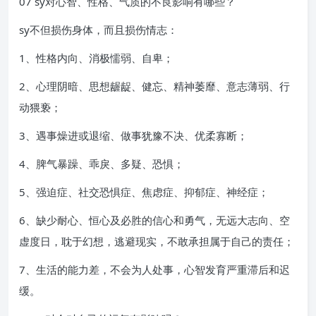
07 sy对心智、性格、气质的不良影响有哪些？
sy不但损伤身体，而且损伤情志：
1、性格内向、消极懦弱、自卑；
2、心理阴暗、思想龌龊、健忘、精神萎靡、意志薄弱、行
动猥亵；
3、遇事燥进或退缩、做事犹豫不决、优柔寡断；
4、脾气暴躁、乖戾、多疑、恐惧；
5、强迫症、社交恐惧症、焦虑症、抑郁症、神经症；
6、缺少耐心、恒心及必胜的信心和勇气，无远大志向、空
虚度日，耽于幻想，逃避现实，不敢承担属于自己的责任；
7、生活的能力差，不会为人处事，心智发育严重滞后和迟
缓。