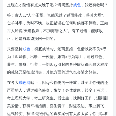
是现在才醒悟有点太晚了吧？请问坚持
戒色
，我还有救吗？
答：古人云“人非圣贤、岂能无过？过而能改，善莫大焉”。
亡羊补牢，为时不晚。改正错误在任何时候都不算晚。正如
古人所说“天道祸婬，不加悔罪之人”。有了过错，能够改
正，还是有希望挽回一切的。
只要坚持
戒色
，彻底戒除sy、远离意婬、色倩以及不良x行
为〔即嫖倡、出轨、一夜情、婚前x行为等〕，通过戒色、
养生、修身、行善，一切因sy引起的各种症状都会最大程度
的减轻乃至彻底消失，其他方面的运气也会随之好转。
在各大
戒色网
站上，因sy和你伤的一样重，甚至比你伤的还
严重的人，通过戒色修身，恢复了身体健康，转变了考运，
考上理想大学，考上研究生、博士生，找到好工作，遇到甜
美爱情，获得幸福婚姻，喜生贵子，财运发达、事业腾飞、
运气转变、获得福报好运的真实案例有太多太多，你可以看