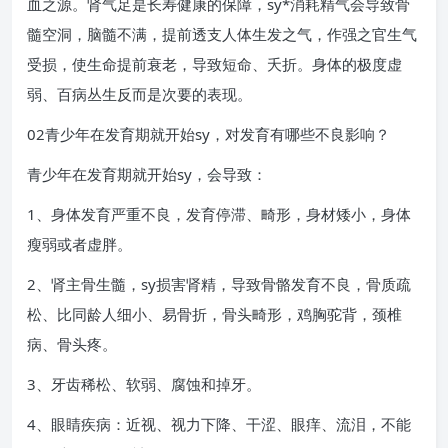
血之源。肾气足是长寿健康的保障，sy*消耗精气会导致骨
髓空洞，脑髓不满，提前透支人体生发之气，作强之官生气
受损，使生命提前衰老，导致短命、夭折。身体的极度虚
弱、百病丛生反而是次要的表现。
02青少年在发育期就开始sy，对发育有哪些不良影响？
青少年在发育期就开始sy，会导致：
1、身体发育严重不良，发育停滞、畸形，身材矮小，身体
瘦弱或者虚胖。
2、肾主骨生髓，sy损害肾精，导致骨骼发育不良，骨质疏
松、比同龄人细小、易骨折，骨头畸形，鸡胸驼背，颈椎
病、骨头疼。
3、牙齿稀松、软弱、腐蚀和掉牙。
4、眼睛疾病：近视、视力下降、干涩、眼痒、流泪，不能