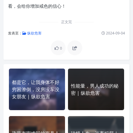
看，会给你增加戒色的信心！
正文完
发表至：
纵欲危害
2024-09-04
0
都是它，让我身体不好
性能量，男人成功的秘
穷困潦倒，没房没车没
密 | 纵欲危害
女朋友 | 纵欲危害