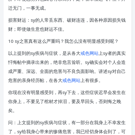
迁无门，一事无成。
损害财运：sy的人常丢东西、破财连连，因各种原因损失钱
财；即使做生意也财运不佳。
10 sy之害真有这么严重吗？我怎么没有明显感受到呢？
以上提到的sy疾病与症状，是从各大
戒色网站
上sy者的真实
忏悔帖中摘录出来的，绝非危言耸听。sy确实会对个人会造
成严重、深远、全面的危害与不良负面影响。讲述sy对自己
危害的亲身经历帖，在各大
戒色网站
上有很多。
你现在没有明显感受到，再sy下去，这些症状迟早会发生在
你身上，不要见了棺材才掉泪，要及早回头，否则悔之晚
矣。
问：上文提到的sy疾病与症状，有一部分在我身上不幸发生
了，sy给我身心带来的惨痛危害，我已经切身体会到了，可