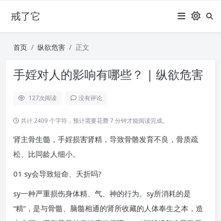
戒了它
首页
纵欲危害
正文
手婬对人的影响有哪些？ | 纵欲危害
127
次阅读
没有评论
共计 2409 个字符，预计需要花费 7 分钟才能阅读完成。
肾主骨生髓，手婬损害肾精，导致骨骼发育不良，骨质疏
松、比同龄人细小。
01 sy会导致短命、夭折吗?
sy一种严重损伤身体精、气、神的行为。sy所消耗的是
“精”，是与骨髓、脑髓相通的肾所收藏的人体奉生之本，造