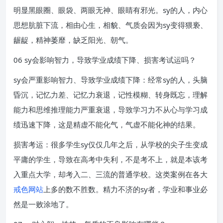
明显黑眼圈、眼袋、两眼无神、眼睛有邪光。sy的人，内心
思想肮脏下流，相由心生，相貌、气质会因为sy变得猥亵、
龌龊，精神萎靡，缺乏阳光、朝气。
06 sy会影响智力，导致学业成绩下降、损害考试运吗？
sy会严重影响智力、导致学业成绩下降：经常sy的人，头脑
昏沉，记忆力差、记忆力衰退，记性模糊、转身既忘，理解
能力和思维推理能力严重衰退，导致学习力不从心与学习成
绩迅速下降，这是精虚不能化气，气虚不能化神的结果。
损害考运：很多学生sy仅仅几年之后，从学校的尖子生变成
平庸的学生，导致在高考中失利，不是考不上，就是本该考
入重点大学，却考入二、三流的普通学校。这类案例在各大
戒色网站
上多的数不胜数。精力不济的sy者，学业和事业必
然是一败涂地了。