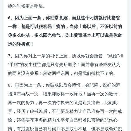
静的时候更是明显。
6、因为上面一条，你经常意婬，而且这个习惯就好比撸管
一样，都是可以很容易上瘾的，当你上瘾以后，不管以前的
你多么纯洁，多么阳光帅气，染上黄毒基本上可以说是你命
运的转折点！
7、因为你对上一条的习惯上瘾，所以你就会撸管，“意婬”和
“手婬”的发生往往都是只有先后顺序！而并非有些戒友认为
的两者没有关系！然这两样东西，都是我们抵抗不了的。
8、再因为上一条，你破戒以后会懊悔，会悲愤，说好的筹
措满志再战一次，结果却败得一败涂地！当再一次的激情，
再一次的努力，再一次的你换来的又是迎头痛击，此刻此
景，经历了破戒以后，不但要花精力让自己准备再一次的戒
除，还需要花更多的精力来平复自己那难以言喻的悲伤心
情，有戒友说自己有时候并不是戒心不足，也不是戒色知识