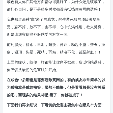
戒色新人你在其他方面都做得挺好了，为什么还是破戒了，
请扪心自问，是不是很多时候都没有抵挡住黄网的诱惑！
我也知道那种“瘾”来了的感觉，醉生梦死般的顶级奢华享
受，忘不掉，放不下，舍不得，心中饥渴难耐，欲火焚身，
但是请观察这些舒服感受的对立一面:
前列腺炎，精索，早泄，阳痿，神衰，勃起不坚，变丑，痤
疮，猥琐，头晕，死精，弱精，精液不化，甚至射血！！
上面的症状，随便一样都能让你痛不欲生，所以拒绝诱惑，
你应该从最初的危害认知开始。
在戒色中后期也是需要断除黄网的，有的戒友非常简单的以
为戒撸就是戒除撸管，虽然不能撸，但是看看总是没有关系
的吧，而现实的结果却是:看了，你就破戒了！
下面我们再来细说一下看黄的危害主要集中在哪几个方面: