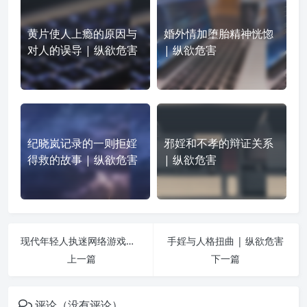
黄片使人上瘾的原因与
婚外情加堕胎精神恍惚
对人的误导 | 纵欲危害
| 纵欲危害
纪晓岚记录的一则拒婬
邪婬和不孝的辩证关系
得救的故事 | 纵欲危害
| 纵欲危害
现代年轻人执迷网络游戏之危害比之邪婬同等可怕 | 纵欲危害
手婬与人格扭曲 | 纵欲危害
上一篇
下一篇
评论（没有评论）