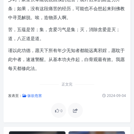
条；如果，没有这段痛苦的经历，可能也不会想起来到佛教
中寻觅解脱。唉，造物弄人啊。
苦，五蕴是苦；集，贪爱习气是集；灭，消除贪爱是灭；
道，八正道是道。
谨以此功德，愿天下所有年少无知者都能远离邪婬，愿耽于
此中者，速速警醒。从基本功夫作起，白骨观最有效。我愿
每天都修此法。
正文完
发表至：
纵欲危害
2024-09-04
0