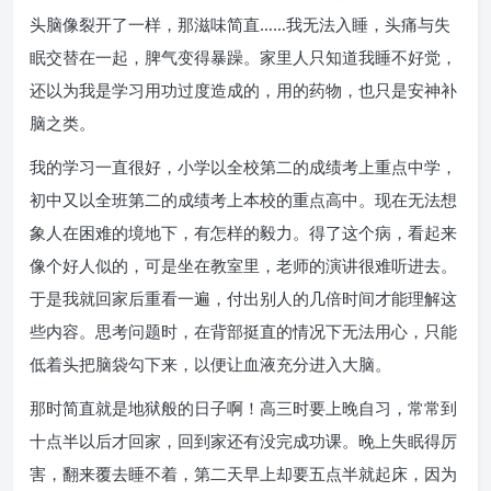
头脑像裂开了一样，那滋味简直……我无法入睡，头痛与失
眠交替在一起，脾气变得暴躁。家里人只知道我睡不好觉，
还以为我是学习用功过度造成的，用的药物，也只是安神补
脑之类。
我的学习一直很好，小学以全校第二的成绩考上重点中学，
初中又以全班第二的成绩考上本校的重点高中。现在无法想
象人在困难的境地下，有怎样的毅力。得了这个病，看起来
像个好人似的，可是坐在教室里，老师的演讲很难听进去。
于是我就回家后重看一遍，付出别人的几倍时间才能理解这
些内容。思考问题时，在背部挺直的情况下无法用心，只能
低着头把脑袋勾下来，以便让血液充分进入大脑。
那时简直就是地狱般的日子啊！高三时要上晚自习，常常到
十点半以后才回家，回到家还有没完成功课。晚上失眠得厉
害，翻来覆去睡不着，第二天早上却要五点半就起床，因为