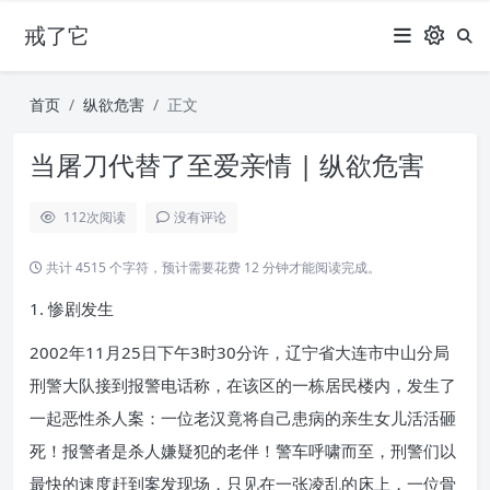
戒了它
首页
纵欲危害
正文
当屠刀代替了至爱亲情 | 纵欲危害
112
次阅读
没有评论
共计 4515 个字符，预计需要花费 12 分钟才能阅读完成。
1. 惨剧发生
2002年11月25日下午3时30分许，辽宁省大连市中山分局
刑警大队接到报警电话称，在该区的一栋居民楼内，发生了
一起恶性杀人案：一位老汉竟将自己患病的亲生女儿活活砸
死！报警者是杀人嫌疑犯的老伴！警车呼啸而至，刑警们以
最快的速度赶到案发现场，只见在一张凌乱的床上，一位骨