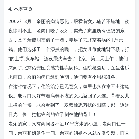
4. 不堪重负
2002年8月，余丽的病情恶化，眼看着女儿痛苦不堪地一夜
夜惨叫不止，老两口咬了咬牙，卖光了家里所有值钱的东
西，又向亲戚朋友借了一圈，凑足了去北京看病的1万元
钱。他们选择了一个漆黑的晚上，把女儿偷偷地背下楼，打
“的士”到火车站，连夜乘火车去了北京。第二天上午，他们
来到了北京佑安医院感染性疾病科。住院检查后，医生告诉
老两口，余丽的病已经到晚期，他们要有个思想准备。
在这种情况下，住院治疗已无意义，家里也实在拿不出这笔
钱。老两口只好带着病弱不堪的女儿返回了大连。背着女儿
上楼的时候，老余看到了一双双惊恐万状的眼睛，那一道道
目光，像一把把锋利的锥子刺在他的背上！
老余的家，只有两间各不足10平方米的小屋，老两口住一
间，余丽和姐姐住一间。余丽的姐姐本来就左腿伤残，而且