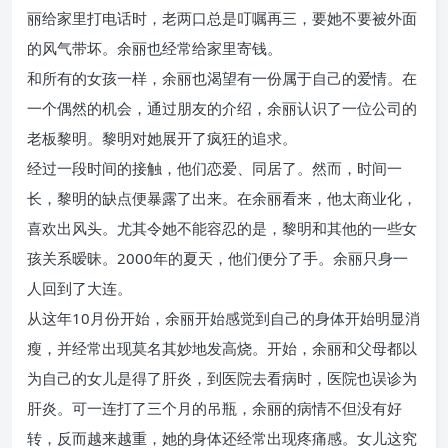
丽给家里打电话时，老两口总是叮嘱再三，要她不要被外面
的风气带坏。余丽也经常给家里寄钱。
和所有的女孩一样，余丽也渴望有一份属于自己的爱情。在
一个偶然的机会，通过朋友的介绍，余丽认识了一位公司的
老板黎明。黎明对她展开了疯狂的追求。
经过一段时间的接触，他们恋爱、同居了。然而，时间一
长，黎明的缺点便暴露了出来。在余丽看来，他太商业化，
喜欢出风头。尤其令她不能容忍的是，黎明和其他的一些女
孩关系暧昧。2000年的夏天，他们便分了手。余丽只身一
人回到了大连。
从这年10月份开始，余丽开始感觉到自己的身体开始明显消
瘦，并经常出现莫名其妙地发高烧。开始，余丽和父母都以
为自己的女儿是得了肝炎，到医院去看病时，医院也误诊为
肝炎。可一连打了三个月的吊瓶，余丽的病情不但没有好
转，反而越来越重，她的身体还经常出现疼痛感。女儿这究