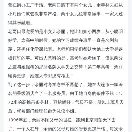
曾在街办工厂干活。老两口膝下有两个女儿，余善林夫妇从
小对她们就管教非常严格。两个女儿也非常懂事，一家人过
得其乐融融。
老两口最宠爱的是小女儿余丽，她比姐姐小两岁，从小聪明
好学。念高中的时候，她的学习成绩在班里一直是名列前
茅，还担任化学课代表。老师和同学们都认为她上大学是铁
板钉钉的事。可出人意料的是，高考时她考砸了，仅以两分
之差与她报考的那所名牌大学失之交臂！第二年高考，余丽
输得更惨，她连大专都没有考上！
到了这一步，余丽对考学念书不再想了。她在大连市一家著
名的星级酒店当了一名服务员。由于她自身的条件不错：1.
72米的高挑苗条身材，容貌娇好，气质不俗，所以上班几天
后，就被部门经理任命为礼仪小姐。
1996年底，余丽不顾父母的阻拦，跑到北京闯荡天下去
了。一个人在外，余丽的父母对她的管教更加严格，每次余