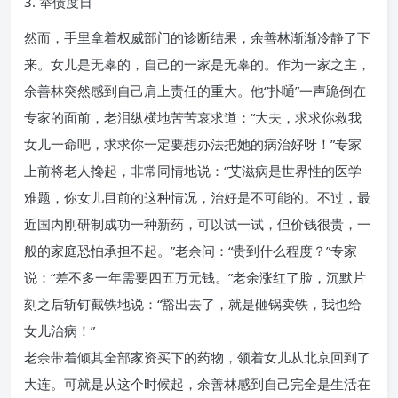
3. 举债度日
然而，手里拿着权威部门的诊断结果，余善林渐渐冷静了下
来。女儿是无辜的，自己的一家是无辜的。作为一家之主，
余善林突然感到自己肩上责任的重大。他“扑嗵”一声跪倒在
专家的面前，老泪纵横地苦苦哀求道：“大夫，求求你救我
女儿一命吧，求求你一定要想办法把她的病治好呀！”专家
上前将老人搀起，非常同情地说：“艾滋病是世界性的医学
难题，你女儿目前的这种情况，治好是不可能的。不过，最
近国内刚研制成功一种新药，可以试一试，但价钱很贵，一
般的家庭恐怕承担不起。”老余问：“贵到什么程度？”专家
说：“差不多一年需要四五万元钱。”老余涨红了脸，沉默片
刻之后斩钉截铁地说：“豁出去了，就是砸锅卖铁，我也给
女儿治病！”
老余带着倾其全部家资买下的药物，领着女儿从北京回到了
大连。可就是从这个时候起，余善林感到自己完全是生活在