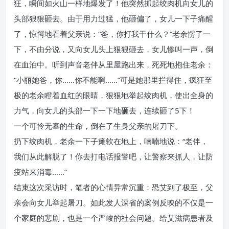
狂，瞬间如火山一样地爆发了！他突然抓起绞肉机向女儿的
头部狠狠砸去。由于用力过猛，他砸偏了，女儿一下子痛醒
了，惊愕地看着父亲说：“爸，你打我干什么？”老余愣了一
下，不由分说，又向女儿头上狠狠砸去，女儿惨叫一声，倒
在血泊中。听到声音老伴从里屋跑出来，死死地抱住老余：
“小丽她爸，你……你不能啊……”可是她那里拦得住，疯狂至
极的老余瞪着血红的眼睛，狠狠地举起绞肉机，使出全身的
力气，向女儿的头部一下一下地砸去，连续砸了5下！
一个可怜无辜的生命，倒在了生身父亲的屠刀下。
扔下绞肉机，老余一下子瘫软在地上，喃喃地说：“老伴，
我们从此解脱了！你去打电话报警吧，让警察来抓人，让防
疫站来消毒……”
结束这次采访时，笔者的心情异常沉重：恐艾到了极至，父
亲会向女儿举起屠刀。如此发人深省的案例反映的不仅是一
个家庭的悲剧，也是一个严峻的社会问题。给艾滋病患者及