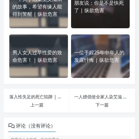
朋友说：你是不是快死
的故事，希望有缘人能
了 | 纵欲危害
得到警醒 | 纵欲危害
男人女人过早性爱的致
一位手婬25年中年人的
命危害！ | 纵欲危害
发露忏悔 | 纵欲危害
落入性失足的死亡陷阱 | 纵欲危害
一人嫖倡使全家人染艾滋 无辜孩子受尽折磨 | 纵欲危害
上一篇
下一篇
评论（没有评论）