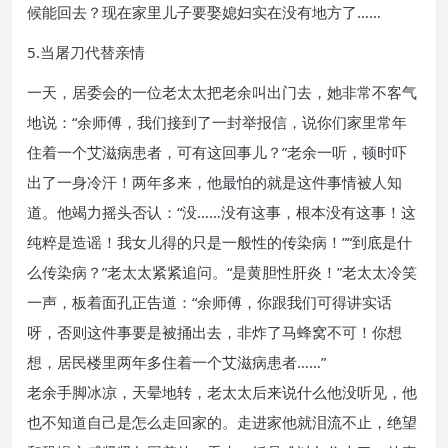
候能回去？现在家里儿子要娶媳妇实在没有地方了……
5.当屠刀代替亲情
一天，居委会的一位老太太把老余叫出门去，她非常不客气
地说：“余师傅，我们接到了一封举报信，说你们家里常年
住着一个艾滋病患者，可有这回事儿？”老余一听，顿时吓
出了一身冷汗！两年多来，他最怕的就是这件事情被人知
道。他竭力摇头否认：“没……没有这事，根本没有这事！这
纯粹是造谣！我女儿得的只是一般性的传染病！”“到底是什
么传染病？”老太太紧紧追问。“是黄胆性肝炎！”老太太冷笑
一声，板着面孔正告道：“余师傅，你跟我们可得讲实话
呀，否则这件事要是被捅出去，非炸了马蜂窝不可！你想
想，居民楼里两年多住着一个艾滋病患者……”
老余手脚冰凉，天晕地转，老太太后来说什么他没听见，他
也不知道自己是怎么走回家的。走进家他就泪流不止，绝望