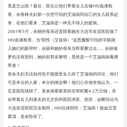
竟是怎么啦？最后，医生让他们带着女儿去做HIV血液检
查。余善林夫妇第一次把可怕的艾滋病同自己的女儿联系起
来，在他们看来，艾滋病是一种见不得人的脏病。
2001年5月，余丽的母亲还是陪着她在大连市友谊医院做了
HIV血液检查。当“阳性（艾兹病）”这恶魔般可怕的字眼跳
入她们的眼帘时，余丽和她的母亲当即晕厥过去…… 余丽做
梦也没有想到，她的前男友黎明，竟然是一个艾滋病病毒携
带者！
老余夫妇无论如何也不能接受女儿得了艾滋病的结论，他们
可是本分的人家，本分的闺女啊！他们心存侥幸地认为，一
定是医院搞错了。老余揣着家里的全部积蓄4.2万元钱，亲
自带着女儿到著名的北京协和医院求医。然而，诊断结论与
大连友谊医院完全相同：HIV抗体阳性：艾滋病！犹如五雷
轰顶，老余惊呆了。