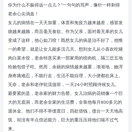
你为什么不躲得远一点儿？”一句句的骂声，像针一样刺得
老余心尖淌血！
女儿的病情在一天天加重，体质和免疫力越来越差，感冒发
烧越来越频，而且毫无食欲。作为父亲，面对着无辜的女儿
变成了这样，他心如刀绞！既然女儿的病是治不好了，他惟
一的希望，就是让女儿能多活几天。想到女儿从小喜欢吃猪
肉白菜水饺，老余特意买来一部家用的绞肉机，隔三岔五地
给她包饺子吃。然而，余丽的病情越来越重，渐渐地，她浑
身疼痛难忍，不能行走，生活不能自理，大小便都在床上。
无奈，老余和老伴轮流值班，一天24小时照顾侍候女儿。
最要紧的是，老余家的财力告罄。女儿治病的花销像一个巨
大的无底洞，而老余全家的生活费，全靠他每月800多元的
退休金。他们不得不举债度日，四处借钱，债台一天天地高
筑，却没有半点偿还能力，巨大的重压压得他们喘不过气
来。