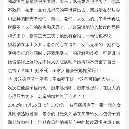
和恐惧之感紧紧包围着他。看来，纸是难以包住火了。他真
不敢想，如果一旦女儿得病的事泄露出去，亲戚朋友邻居会
用怎样的眼光看他们，自己、老伴、大女儿的后半辈子再也
摆脱不了人们的鄙夷和厌恶了。老余深深地陷入极度的恐惧
和忧虑中，整整三天三夜，他没有合眼，一句话也不说。
望着躺在床上女儿，老余的心在淌血！女儿无辜的，她在忍
受疾病折磨的同时，还要承受人们的误解和歧视。可是谁叫
她偏偏得上这种见不得人的脏病呢？她得病不仅害了自己，
也害了全家！“她不死，全家人都会被她拖累死！”
“与其这么痛苦地活着，不如死了好！”这些可怕的念头，一
次次在他脑子里出现，越来越清晰，越来越强烈，在巨大的
心理压力之下，老余的精神终于崩溃了！
2002年11月25日15时30分许，被病痛折腾了一夜一天的女
儿刚刚熟睡过去，老余的目光久久落在买来给女儿包饺子的
那部绞肉机上，沉默多日的他积郁心中的极度恐惧变成了疯