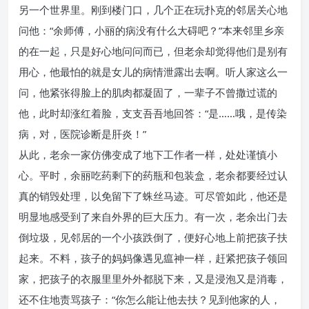
另一个世界里。刚到楼门口，几个正在玩扑克的邻居关心地
问他：“余师傅，小丽的病没有什么大碍吧？”本来邻里乡亲
的在一起，只是好心地问问而已，但老余却觉得他们是别有
用心，他最怕的就是女儿的病情泄露出去啊。听人家这么一
问，他紧张得脸上的肌肉都凝固了，一辈子不曾撒过谎的
他，此时却涨红着脸，支支吾吾地回答：“是……哦，是传染
病，对，医院诊断是肝炎！”
从此，老余一家仿佛变成了地下工作者一样，处处谨慎小
心。平时，余丽吃药剩下的药瓶和包装盒，老余都要经过认
真的销毁处理，以免留下了蛛丝马迹。可尽管如此，他还是
明显地感受到了来自外界的巨大压力。有一次，老余出门去
倒垃圾，见邻居的一个小孩跌倒了，便好心地上前把孩子扶
起来。不料，孩子的妈妈像遇见瘟神一样，赶紧把孩子领回
家，把孩子的衣服里里外外都脱下来，又是浸泡又是消毒，
还不住地责骂孩子：“你怎么能让他去扶？见到他家的人，