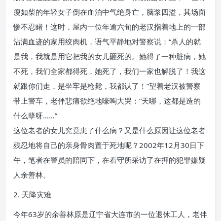
瘦如柴的年轻女子倒在血泊中气绝身亡，脑浆四溢，其场面
惨不忍睹！这时，屋内一位年逾六旬的老汉指着地上的一部
沾满血迹的家用绞肉机，语气平静地对警察说：“杀人的就
是我，我就是用它把我的女儿砸死的。她得了一种脏病，她
不死，我们全家都得死，她死了，我们一家也解脱了！我这
就跟你们走，是坐牢是枪毙，我都认了！”望着老汉被警察
带上警车，老伴悲痛欲绝地嚎啕大哭：“天哪，这都是造的
什么孽呀……”
这位老者的女儿究竟患了什么病？又是什么原因让这位老者
残忍地将自己的亲身骨肉置于死地呢？2002年12月30日下
午，笔者在警员的陪同下，在看守所采访了在押的犯罪嫌疑
人余善林。
2. 天降灾难
今年63岁的余善林原是辽宁省大连市的一位退休工人，老伴