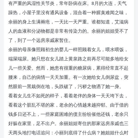
有严重的风湿性关节炎，常年卧病在床。8月的大连，天气
躁热，小屋子里没有通风设备，混合着一种腥臭难闻之味，
余丽的身上生满褥疮，一天比一天严重。谁都知道，艾滋病
人的血液和分泌物都是非常有传染力的。余丽的姐姐受不了
了，到了一个远房亲戚家暂住。
余丽的母亲像照顾初生的婴儿一样照顾着女儿，喂水喂饭，
端屎端尿。她只想在女儿踏上黄泉路之前再尽可能多地给女
儿一些关爱。然而，她患有很重的糖尿病，累得经常直不起
腰来，自己的病情一天天加重。有一次她给女儿倒尿盆，突
然眼前一黑栽倒在地，头跌破了，污秽之物洒了她一身。
看着女儿生不如死的样子，看着老伴的身体一天天垮下去，
看着这个脏乱不堪的家，老余的心情越来越抑郁。由于借的
钱多日还不上，一些家庭困难的债主纷纷催他还钱，老余只
好躲在家里，足不出户。余丽姐姐寄住的那家远房亲戚也三
天两头地打电话追问：小丽到底得了什么病？她姐姐什么时