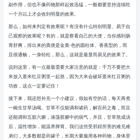
副作用，但也不像药物那样起效迅猛，一般都要坚持连续吃
一个月以上才会收到明显的效果。
那么，如何来判定有效果呢？有没有什么特别明显、易于自
己观察的效果呢？有的，就是察看自己的大便，当你感到肠
胃舒爽，排出来的粪便是金黄-色的圆柱体、香蕉型的，而
且很通畅，一身轻松，那么，这就是最显而易见的效果了。
说到这里，有一点最最需要大家注意的就是：千万不要把大
米放入薏米红豆粥里一起熬，因为大米会破坏薏米红豆粥的
功效，这点一定要记住！
接下来，我还想补充一个小建议，假如有空的话，每天再煮
一碗生甘草汤喝。甘草不仅能调和诸药，解百药之毒，而且
还能调和五脏六腑，涤荡脏腑中的病气，并且，甘草熬成汤
后，温性增加，能温养脾胃。我们这些受邪婬所害的难兄难
弟们，大多数都是药罐子，长期大量服用各种药物，身体里