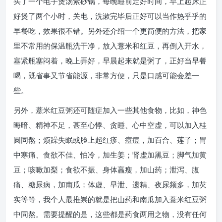
买了一个电子煲汤紫砂锅，每晚睡前定好时间，早上起床正
好煲了两个小时，关电，洗漱完毕后正好可以当作热乎乎的
早餐吃，效果很不错。另外还介绍一个更简便的方法，把家
里不常用的保温瓶洗干净，放入薏米和红豆，再倒入开水，
塞紧瓶塞闷着，晚上弄好，早晨起来就是粥了，正好当早餐
喝，既省事又节省能源，非常方便，只是口感可能会差一
些。
另外，薏米红豆粥还可随症加入一些其他食物，比如，神色
晦暗、精神不足，甚至心悸、贪睡、心中空虚，可以加入桂
圆同熬；烦躁失眠或脸上起红疹、痘痘，加百合、莲子；胃
中寒痛、食欲不佳、怕冷，加生姜；肾虚加黑豆；脚气加黄
豆；咳嗽加梨；食欲不振、身体羸瘦，加山药；泄泻、腹
痛、糖尿病，加南瓜；体虚、早泄、遗精、夜尿频多，加芡
实等等，我个人最推崇的就是把山药和南瓜加入薏米红豆粥
中同熬。需要提醒的是，这些都是药食两用之物，没有任何