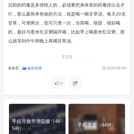
沉积的药毒是多得惊人的，必须要把身体里的药毒排出去才
行，那么最简单有效的方法，就是喝一碗甘草汤。每天20克
甘草，可煮两次，也可只煮一次，当茶喝，很甜，很好喝
的，最好与薏米红豆粥隔开喝，比如早上喝薏米红豆粥，那
么就等到中午和晚上再喝甘草汤。
正文完
发表至：
纵欲危害
2024-09-04
0
手婬导致早泄阳痿（46
手婬变老（44例）
5例）