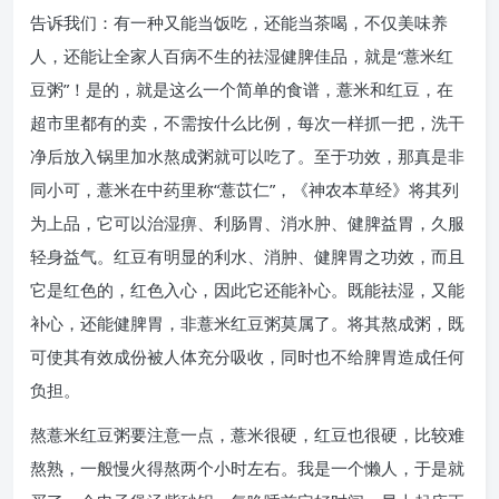
告诉我们：有一种又能当饭吃，还能当茶喝，不仅美味养
人，还能让全家人百病不生的祛湿健脾佳品，就是“薏米红
豆粥”！是的，就是这么一个简单的食谱，薏米和红豆，在
超市里都有的卖，不需按什么比例，每次一样抓一把，洗干
净后放入锅里加水熬成粥就可以吃了。至于功效，那真是非
同小可，薏米在中药里称“薏苡仁”，《神农本草经》将其列
为上品，它可以治湿痹、利肠胃、消水肿、健脾益胃，久服
轻身益气。红豆有明显的利水、消肿、健脾胃之功效，而且
它是红色的，红色入心，因此它还能补心。既能祛湿，又能
补心，还能健脾胃，非薏米红豆粥莫属了。将其熬成粥，既
可使其有效成份被人体充分吸收，同时也不给脾胃造成任何
负担。
熬薏米红豆粥要注意一点，薏米很硬，红豆也很硬，比较难
熬熟，一般慢火得熬两个小时左右。我是一个懒人，于是就