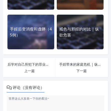
手婬后变消瘦和虚胖（4
戒色与邪婬的对比 | 纵
5例）
欲危害
后学对自己所犯下的罪业深深忏悔， 劝诫大家及时警醒 | 纵欲危害
手婬带来的家庭危机 | 纵欲危害
上一篇
下一篇
评论（没有评论）