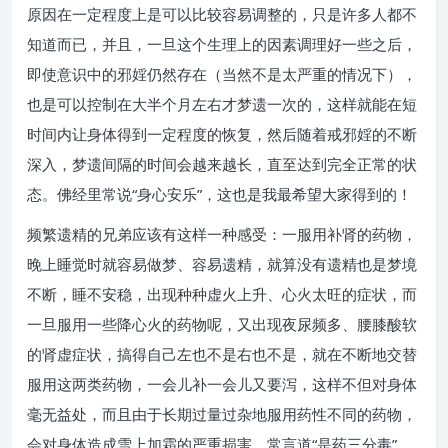
原因在一定程度上是可以比较容易调整的，只是许多人都不
知道而已，并且，一旦这个生理上的因素调理好一些之后，
即使意识中的邪婬仍然存在（当然不是太严重的情况下），
也是可以控制在大半个月左右才梦遗一次的，这样就能在短
时间内让身体得到一定程度的恢复，然后随着戒邪婬的不断
深入，梦遗间隔的时间会越来越长，直至达到完全正常的状
态。佛经里常说“身心安乐”，这也是我最希望大家得到的！
频繁遗精的兄弟应该有这样一种感受：一服用补肾的药物，
晚上睡觉时就容易做梦、容易遗精，就算没有遗精也是梦境
不断，睡不安稳，出现种种虚火上升、心火太旺的症状，而
一旦服用一些降心火的药物呢，又出现夜尿频多、腰膝酸软
的肾虚症状，搞得自己左也不是右也不是，就在不断地交替
服用这两类药物，一会儿补一会儿又要泻，这样不但对身体
毫无益处，而且由于长期过量过杂地服用药性不同的药物，
会对身体造成雪上加霜的严重损害，常言道“是药三分毒”，