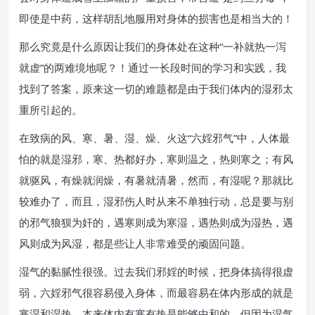
即使是中药，这样胡乱地服用对身体的损害也是相当大的！
那么究竟是什么原因让我们的身体处在这种“一补就热一泻
就虚”的两难境地呢？！通过一长段时间的学习和实践，我
找到了答案，原来这一切的难题都是由于我们体内的湿邪太
重所引起的。
在致病的风、寒、暑、湿、燥、火这“六婬邪气”中，人体最
怕的就是湿邪，寒、热都好办，寒则温之，热则寒之；有风
就驱风，有燥就润燥，有暑就清暑，然而，有湿呢？那就比
较难办了，而且，湿邪伤人时从来不单独行动，总是要与别
的邪气狼狈为奸的，遇寒则成为寒湿，遇热则成为湿热，遇
风则成为风湿，都是些让人非常难受的顽固问题。
湿气的黏腻性很强。过去我们邪婬的时候，把身体搞得很虚
弱，六婬邪气很容易侵入身体，而最容易在体内形成的就是
寒湿和湿热，本来体内有寒有热是能够中和的，但因为湿气