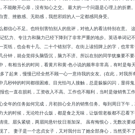
，不能敞开心扉，没有知心之交。 最大的一个问题是心理上的折磨
自责、挫败感、无助感，我想邪婬的人一定都感同身受。
么都信心不足。也特别害怕别人的批评，对他人的看法特别在意。 
，记忆力、专注力和脑力已经下降到了非常严重的地步。英语单词记
一页纸，也会有十几、二十个错别字。在街上读招牌上的字，也常常
几分钟，就会觉得头脑昏沉，脑力不济。所以在别的同学犹豫要不要
中，有相当长的时间，看黄片和黄-色小说的频率非常高，有时是每
多了起来，慢慢已经全然不顾一心一意待我的女友。(在此，对我所有
中几秒钟的时间都很困难。目光怕与人接触，总是躲躲闪闪，显得鬼
福报也一直在损耗，工资收入不高。工作也不顺利，当时是做销售工
心全年的任务如何完成，月初担心全月的销售任务。每到周日下午，
力大的时候，无论吃什么饭，都是食之无味，让饭馆老板都不忍看下
情境。眉头紧锁，两眉间悬针纹日渐加深。 虽有悔恨心，无数次要
现了。 妻子是一个忠贞女子，又对我付出了她全部身心，当然受不