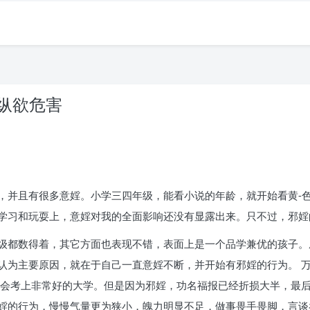
 纵欲危害
，并且有很多意婬。小学三四年级，能看小说的年龄，就开始看黄-色
学习和玩耍上，意婬对我的全面影响还没有显露出来。只不过，邪婬
级都数得着，其它方面也表现不错，表面上是一个品学兼优的孩子。
认为主要原因，就在于自己一直意婬不断，并开始有邪婬的行为。 
定会考上非常好的大学。但是因为邪婬，功名福报已经折损大半，最后
婬的行为，慢慢气量更为狭小，魄力明显不足，做事畏手畏脚，言谈