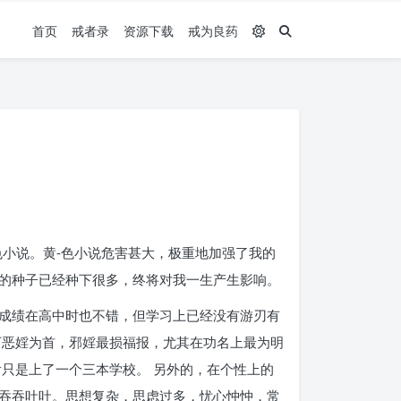
首页
戒者录
资源下载
戒为良药
小说。黄-色小说危害甚大，极重地加强了我的
的种子已经种下很多，终将对我一生产生影响。
成绩在高中时也不错，但学习上已经没有游刃有
万恶婬为首，邪婬最损福报，尤其在功名上最为明
只是上了一个三本学校。 另外的，在个性上的
吞吞吐吐。思想复杂，思虑过多，忧心忡忡，常