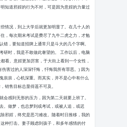
。明知道邪婬的行为不对，可是因为意婬的力量过
这些情况，到上大学后就更加明显了。在几十人的
不住，每次期末考试是费尽了九牛二虎之力，才勉
认错，要知道招牌上通常只是斗大的几个字啊。
考研时，我是不敢做此奢望的。 工作以后，电脑
天都看。意婬更加厉害，于大街上看到一个女性，
伤害过的人深深忏悔，忏悔我所有罪恶。) 因为
鬼祟祟，心机深重。而其实，并不是心中有什么
作，销售目标总显得遥不可及。
就会感到无形的压力，因为第二天就要上班了。
去。做梦，也总梦到或考试，或被人追，或迟
戒除邪婬，终究是恶习难改。随着时日推移，我的
了这种打击。妻子顾虑到孩子，和多年感情的付