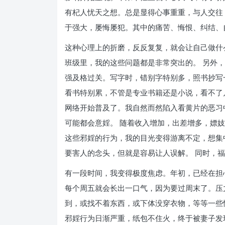
有杞人忧天之想。总是显得心事重重，与人交往
于强大，屡悔屡犯。其中的痛苦、悔恨、纠结、
这种心理上的折磨，反反复复，就会让自己做什
班级里，我的这些问题都是非常突出的。 另外
强及格过关。写字时，错别字特别多，照书抄写
看书特别累，不管是专业书籍还是小说，看不了
网络开始普及了。我自然而然陷入看黄片的恶习
可能都会意婬。 随着收入增加，出差增多，嫖妓
这些邪婬的行为，我的目光变得游离不定，想集
要害人的念头，但就是容易让人误解。 同时，
有一段时间，我变得极度焦虑。年初，已经在担
每个周五就会长出一口气，因为要过周末了。压
到，或找不着东西，或下体没穿衣物，等等一些
邪婬行为日渐严重，纸包不住火，终于被妻子发