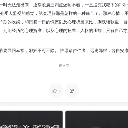
一时无法走出来，通常凌晨三四点还睡不着，一直追究我犯下的种种
处处受人监视的感觉，就会理解那是怎样的一种痛苦了。那种心情，
片刻的欢娱，和日复一日的愧疚以及心理折磨来比，则孰轻孰重，自
，期间经历的心理折磨，以及心理的扭曲，人格的压抑，只有自己才
若要寻回幸福，邪婬不可不除。 惟愿诸位仁者，远离邪婬，各自安
正文完
0
戒除邪婬：20年邪婬导致诸事