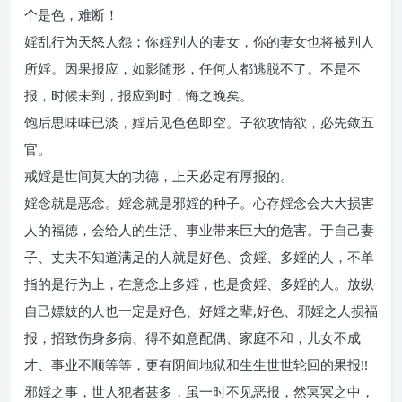
个是色，难断！
婬乱行为天怒人怨；你婬别人的妻女，你的妻女也将被别人
所婬。因果报应，如影随形，任何人都逃脱不了。不是不
报，时候未到，报应到时，悔之晚矣。
饱后思味味已淡，婬后见色色即空。子欲攻情欲，必先敛五
官。
戒婬是世间莫大的功德，上天必定有厚报的。
婬念就是恶念。婬念就是邪婬的种子。心存婬念会大大损害
人的福德，会给人的生活、事业带来巨大的危害。于自己妻
子、丈夫不知道满足的人就是好色、贪婬、多婬的人，不单
指的是行为上，在意念上多婬，也是贪婬、多婬的人。放纵
自己嫖妓的人也一定是好色、好婬之辈,好色、邪婬之人损福
报，招致伤身多病、得不如意配偶、家庭不和，儿女不成
才、事业不顺等等，更有阴间地狱和生生世世轮回的果报!!
邪婬之事，世人犯者甚多，虽一时不见恶报，然冥冥之中，