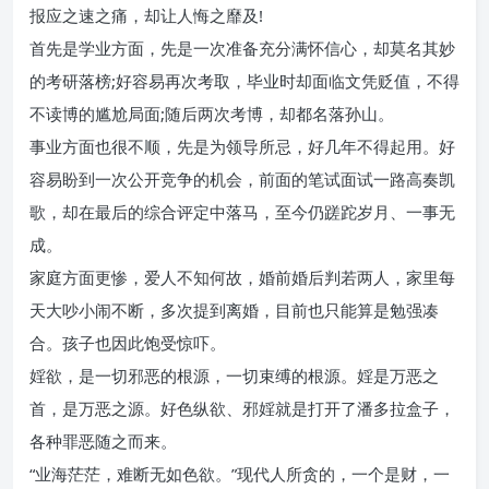
报应之速之痛，却让人悔之靡及!
首先是学业方面，先是一次准备充分满怀信心，却莫名其妙
的考研落榜;好容易再次考取，毕业时却面临文凭贬值，不得
不读博的尴尬局面;随后两次考博，却都名落孙山。
事业方面也很不顺，先是为领导所忌，好几年不得起用。好
容易盼到一次公开竞争的机会，前面的笔试面试一路高奏凯
歌，却在最后的综合评定中落马，至今仍蹉跎岁月、一事无
成。
家庭方面更惨，爱人不知何故，婚前婚后判若两人，家里每
天大吵小闹不断，多次提到离婚，目前也只能算是勉强凑
合。孩子也因此饱受惊吓。
婬欲，是一切邪恶的根源，一切束缚的根源。婬是万恶之
首，是万恶之源。好色纵欲、邪婬就是打开了潘多拉盒子，
各种罪恶随之而来。
“业海茫茫，难断无如色欲。”现代人所贪的，一个是财，一