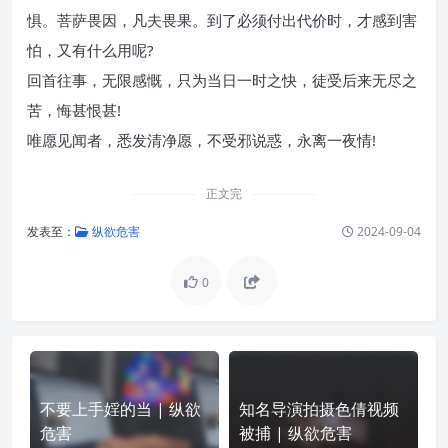
惧。菩萨畏因，凡夫畏果。到了必须付出代价时，才感到害
怕，又有什么用呢?
回首往事，无限感慨，只为当日一时之快，徒受后来无尽之
苦，悔甚恨甚!
唯愿见闻者，悉发清净愿，不受邪说惑，永离一夜情!
正文完
发表至：
纵欲危害
2024-09-04
0
不要上手婬的当 | 纵欲
知名导演拍摄色倩视频
危害
被捕 | 纵欲危害