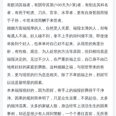
有默消其福者，有阴夺其算(100天为1算)者，有削去其科名
者，有死于蛇虎、刀兵、官非、水旱者，更有自身暂脱而报
于子孙，今世未偿而酬于来世者。
婚姻方面福报厚的人，自然受人关爱。福报太薄的人，却每
每遇人不淑。好人碰不到，拿不上手的却纠缠不清。即使侥
幸捡到个好人，也单单对自己好不起来。从现世的角度分
析，有性格、观念、为人处世的方法等原因，但归根结底是
福报决定的。见过不少人，在严重折福之后，自己身不由己
地将好好的家庭折腾散。这种婚姻之福，与宿世带来的有
关，更与现世的行为息息相关。除了不孝损福之外，邪婬可
以说是最明显的因素。
本来福报很好的，因为邪婬，将手上的福报折腾得干干净
净。因果的规则简单明了，只是众生业重，不易起信。太多
的颠沛流离、太多的家破人散，身边经常上演活生生的因果
事例，却还是很少有人得到警醒，一个个勇往直前，无所畏