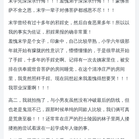
末学先深深求忏悔！！！羞愧弟子深深求忏悔！！！蒙佛菩
萨不舍之恩，末学一辈子对佛菩萨都感恩不尽！！！
末学曾经有过十多年的邪婬史，然后自食恶果多年！所以以
我的事实为佐证，邪婬果报的确非常重！
羞愧末学是个女子，印象中，自己比较早熟，小学六年级那
年就开始有朦胧的性意识了，懵懵懂懂的，于是很早就开始
了手婬，十多年的手婬史啊。记得有一次去姨家里住，被安
排在供奉观世音菩萨的房间睡觉，在这个清净庄严的房间
里，我竟然照样手婬。现在回想起来我羞愧得想要哭！！！
我罪业深重啊！！！
高二，我就拍拖了，与小男友虽然没有冲破最后的防线，但
也老是鬼混不已，跟那时候单纯的同龄人比较，我们俩可真
是荒唐至极！！！还常常在庄严的烈士陵园的林子里两人搂
搂抱抱尝试着滚在一起学成年人做的事。