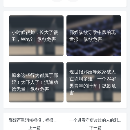
小时候很帅，长大了很
邪婬纵欲导致中风的现
丑，Why? | 纵欲危害
世报 | 纵欲危害
现世报邪婬导致家破人
原来这些行为都属于邪
亡坎坷多难，一个24岁
婬！太吓人了！流通功
男青年的忏悔 | 纵欲危
德无量 | 纵欲危害
害
邪婬严重消耗福报，福报没了命就没了 | 纵欲危害
一个进看守所改过的人的邪婬忏悔录 | 纵欲危害
上一篇
下一篇