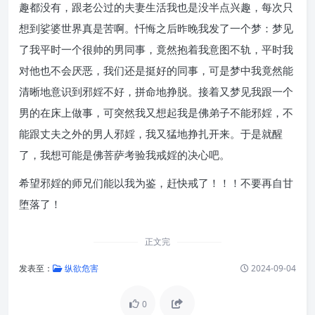
趣都没有，跟老公过的夫妻生活我也是没半点兴趣，每次只
想到娑婆世界真是苦啊。忏悔之后昨晚我发了一个梦：梦见
了我平时一个很帅的男同事，竟然抱着我意图不轨，平时我
对他也不会厌恶，我们还是挺好的同事，可是梦中我竟然能
清晰地意识到邪婬不好，拼命地挣脱。接着又梦见我跟一个
男的在床上做事，可突然我又想起我是佛弟子不能邪婬，不
能跟丈夫之外的男人邪婬，我又猛地挣扎开来。于是就醒
了，我想可能是佛菩萨考验我戒婬的决心吧。
希望邪婬的师兄们能以我为鉴，赶快戒了！！！不要再自甘
堕落了！
正文完
发表至：
纵欲危害
2024-09-04
0