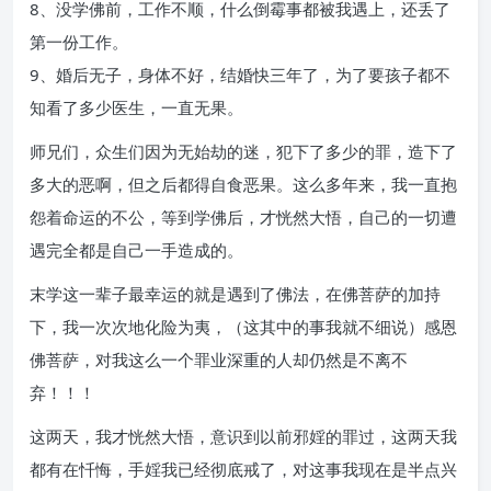
8、没学佛前，工作不顺，什么倒霉事都被我遇上，还丢了
第一份工作。
9、婚后无子，身体不好，结婚快三年了，为了要孩子都不
知看了多少医生，一直无果。
师兄们，众生们因为无始劫的迷，犯下了多少的罪，造下了
多大的恶啊，但之后都得自食恶果。这么多年来，我一直抱
怨着命运的不公，等到学佛后，才恍然大悟，自己的一切遭
遇完全都是自己一手造成的。
末学这一辈子最幸运的就是遇到了佛法，在佛菩萨的加持
下，我一次次地化险为夷，（这其中的事我就不细说）感恩
佛菩萨，对我这么一个罪业深重的人却仍然是不离不
弃！！！
这两天，我才恍然大悟，意识到以前邪婬的罪过，这两天我
都有在忏悔，手婬我已经彻底戒了，对这事我现在是半点兴