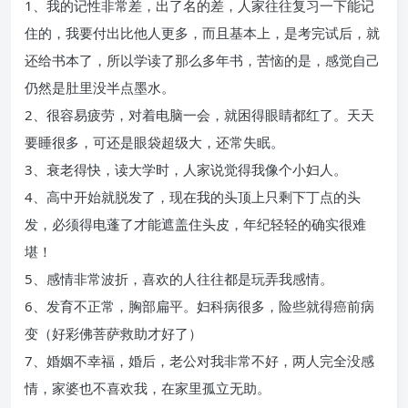
1、我的记性非常差，出了名的差，人家往往复习一下能记
住的，我要付出比他人更多，而且基本上，是考完试后，就
还给书本了，所以学读了那么多年书，苦恼的是，感觉自己
仍然是肚里没半点墨水。
2、很容易疲劳，对着电脑一会，就困得眼睛都红了。天天
要睡很多，可还是眼袋超级大，还常失眠。
3、衰老得快，读大学时，人家说觉得我像个小妇人。
4、高中开始就脱发了，现在我的头顶上只剩下丁点的头
发，必须得电蓬了才能遮盖住头皮，年纪轻轻的确实很难
堪！
5、感情非常波折，喜欢的人往往都是玩弄我感情。
6、发育不正常，胸部扁平。妇科病很多，险些就得癌前病
变（好彩佛菩萨救助才好了）
7、婚姻不幸福，婚后，老公对我非常不好，两人完全没感
情，家婆也不喜欢我，在家里孤立无助。