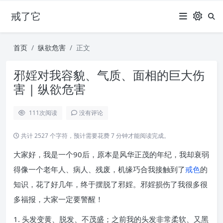
戒了它
首页
纵欲危害
正文
邪婬对我容貌、气质、面相的巨大伤
害 | 纵欲危害
111
次阅读
没有评论
共计 2527 个字符，预计需要花费 7 分钟才能阅读完成。
大家好，我是一个90后，原本是风华正茂的年纪，我却衰弱
得像一个老年人、病人、残废，机缘巧合我接触到了
戒色
的
知识，花了好几年，终于摆脱了邪婬。邪婬损伤了我很多很
多福报，大家一定要警醒！
1. 头发变黄、脱发、不茂盛；之前我的头发非常柔软、又黑