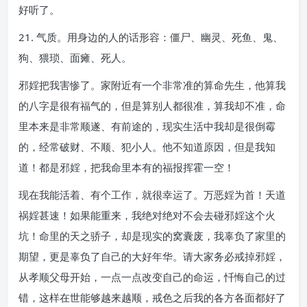
好听了。
21. 气质。用身边的人的话形容：僵尸、幽灵、死鱼、鬼、
狗、猥琐、面瘫、死人。
邪婬把我害惨了。家附近有一个非常准的算命先生，他算我
的八字是很有福气的，但是算别人都很准，算我却不准，命
里本来是非常顺遂、有前途的，现实生活中我却是很倒霉
的，经常破财、不顺、犯小人。他不知道原因，但是我知
道！都是邪婬，把我命里本有的福报挥霍一空！
现在我能活着、有个工作，就很幸运了。万恶婬为首！天道
祸婬甚速！如果能重来，我绝对绝对不会去碰邪婬这个火
坑！命里的天之骄子，却是现实的窝囊废，我辜负了家里的
期望，更是辜负了自己的大好年华。请大家务必戒掉邪婬，
从孝顺父母开始，一点一点改变自己的命运，忏悔自己的过
错，这样在世能够越来越顺，戒色之后我的各方各面都好了