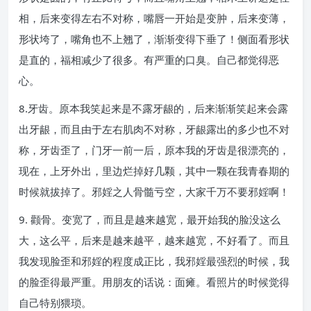
相，后来变得左右不对称，嘴唇一开始是变肿，后来变薄，
形状垮了，嘴角也不上翘了，渐渐变得下垂了！侧面看形状
是直的，福相减少了很多。有严重的口臭。自己都觉得恶
心。
8.牙齿。原本我笑起来是不露牙龈的，后来渐渐笑起来会露
出牙龈，而且由于左右肌肉不对称，牙龈露出的多少也不对
称，牙齿歪了，门牙一前一后，原本我的牙齿是很漂亮的，
现在，上牙外出，里边烂掉好几颗，其中一颗在我青春期的
时候就拔掉了。邪婬之人骨髓亏空，大家千万不要邪婬啊！
9. 颧骨。变宽了，而且是越来越宽，最开始我的脸没这么
大，这么平，后来是越来越平，越来越宽，不好看了。而且
我发现脸歪和邪婬的程度成正比，我邪婬最强烈的时候，我
的脸歪得最严重。用朋友的话说：面瘫。看照片的时候觉得
自己特别猥琐。