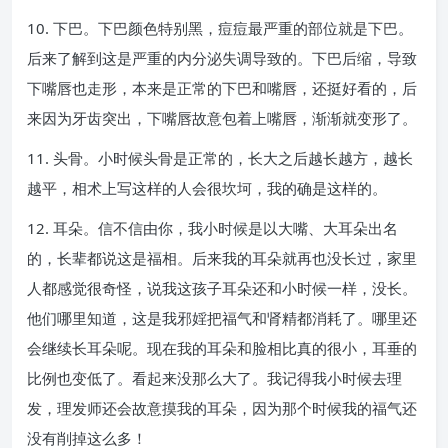
10. 下巴。下巴颜色特别黑，痘痘最严重的部位就是下巴。
后来了解到这是严重的内分泌失调导致的。下巴后缩，导致
下嘴唇也走形，本来是正常的下巴和嘴唇，还挺好看的，后
来因为牙齿突出，下嘴唇故意包着上嘴唇，渐渐就变形了。
11. 头骨。小时候头骨是正常的，长大之后越长越方，越长
越平，相术上写这样的人会很坎坷，我的确是这样的。
12. 耳朵。信不信由你，我小时候是以大嘴、大耳朵出名
的，长辈都说这是福相。后来我的耳朵就再也没长过，家里
人都感觉很奇怪，说我这孩子耳朵还和小时候一样，没长。
他们哪里知道，这是我邪婬把福气和肾精都消耗了。哪里还
会继续长耳朵呢。现在我的耳朵和脸相比真的很小，耳垂的
比例也变低了。看起来没那么大了。我记得我小时候去理
发，理发师还会故意摸我的耳朵，因为那个时候我的福气还
没有削掉这么多！