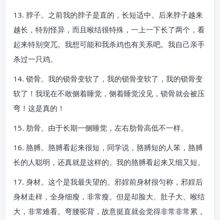
13. 脖子。之前我的脖子是直的，长短适中。后来脖子越来
越长，特别怪异，而且喉结很特殊，一上一下长了两个，看
起来特别突兀。我想可能和我杀鸡也有关系吧。我自己亲手
杀过一只鸡。
14. 锁骨。我的锁骨变软了，我的锁骨变软了，我的锁骨变
软了！我现在不敢侧着睡觉，侧着睡觉没见，锁骨就会被压
弯！这是真的！
15. 肋骨。由于长期一侧睡觉，左右肋骨高低不一样。
16. 胳膊。胳膊看起来很短，同学说，胳膊短的人笨，胳膊
长的人聪明，还真就是这样的。我的胳膊看起来又细又短。
17. 身材。这个是我最失望的。邪婬前身材很匀称，邪婬后
身材走样，全身细瘦，非常瘦。但是却脸大、肚子大、喉结
大，非常难看。弯腰驼背，故意挺直就会觉得非常非常累，