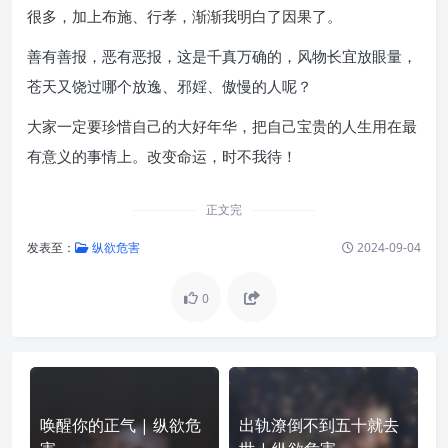
很多，加上布施、行孝，渐渐我明白了因果了。
善有善报，恶有恶报，这是千真万确的，风物长宜放眼量，
苍天又饶过哪个放逸、邪婬、傲慢的人呢？
大家一定要珍惜自己的大好年华，把自己宝贵的人生用在最
有意义的事情上。改变命运，时不我待！
正文完
发表至：
纵欲危害
2024-09-04
0
唤醒你的正气 | 纵欲危
出轨潦倒不到五十就去