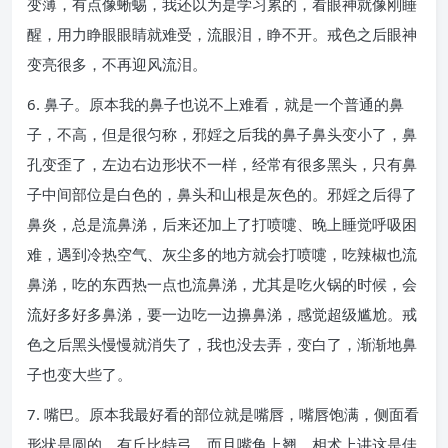
变薄，有点像蜥蜴，我还以为是学习累的，看眼神就像刚睡
醒，用力睁眼眼睛就难受，流眼泪，睁不开。戒色之后眼神
变亮很多，不再迎风流泪。
6. 鼻子。原本我的鼻子也说不上难看，就是一个普通的鼻
子，不高，但是很匀称，邪婬之后我的鼻子鼻头变小了，鼻
孔变歪了，左边右边形状不一样，经常有很多黑头，只有鼻
子中间部位是白色的，鼻头和山根是灰色的。邪婬之后得了
鼻炎，总是流鼻涕，后来还加上了打喷嚏、晚上睡觉呼吸困
难，遇到冷热空气、灰尘多的地方就会打喷嚏，吃辣椒也流
鼻涕，吃的东西热一点也流鼻涕，尤其是吃火锅的时候，会
流好多好多鼻涕，要一边吃一边擤鼻涕，感觉超级尴尬。戒
色之后黑头慢慢就消失了，我也没去弄，变白了，渐渐地鼻
子也变大些了。
7. 嘴巴。原本我最好看的部位就是嘴唇，嘴唇饱满，侧面看
形状是圆的，有丘比特弓，而且嘴角上翘，相术上讲这是佳