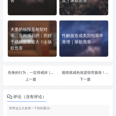
害
世 | 纵欲危害
夫妻的福报是相契对
等、互相感召的；邪婬
性解放造成美国犯罪率
于婚姻损害最大！ | 纵
激增 | 纵欲危害
欲危害
伤身的行为，一定得戒掉 | 纵欲危害
能彻底戒色就是惊世骇俗！ | 纵欲危害
上一篇
下一篇
评论（没有评论）