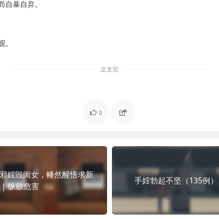
而自暴自弃。
观。
正文完
0
邪婬毁闺女，幡然醒悟求新
手婬勃起不坚（135例）
 | 纵欲危害