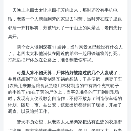
一天晚上老四太太让老四把芳约出来，那时还没有手机电
话，老四一个人亲自到芳的家里去叫芳，当时芳在院子里跟
邻居一齐打麻将，芳被约到了一个山上的风景区，老四先行
离开。
两个女人谈到深夜11点钟，当时风景区已经没有什么人
了。老四太太和他潜伏在附近的弟弟一起用铁锤将芳打死，
打死后把尸体放在公路上，准备制造假车祸。
可是人算不如天算，尸体恰好被路过的几个人发现了
，
并且猜想到了凶手要制造车锅的想法，于是便把一辆架子车
(农民用来搬运粮食及货物用木材制造的带有两个充气轮子
的手推车)扣在了芳的尸体上，当事先准备的车开到到现场
时，发现有人便没敢妄自造作，不得不放弃了制造假车锅的
计划。随后，市、县公安，镇派出所都赶到了现场，开始了
调查、以及追捕工作。
警犬不负众望，从老四太太弟弟家把沾有血迹的衣服衔
了出来，随着案情的进一步清晰化，老四、老四太太、及老