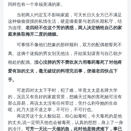
同样也有一个幸福美满的家。
当初两人约定互不影响家庭，可天长日久女方已不满足
这种偷偷摸摸的私情生活，硬是缠着要与老四长期私守，结
为连理。
老四经不住这个芳的诱惑，两人决定牺牲自己的家
庭来换取梅开二度的婚姻。
可事情不像他们想象的那样顺利，双方的配偶都誓死不
离。这俩个迷痴的男女别无他法，开始策划谋害与自己朝夕
相处的配偶。
没心没肺的芳不费吹灰力用毒药毒死了对他疼
爱有加的丈夫，毫无破绽的料理完后事，便催老四快点下
手。
可老四对太太下手时，犯了难，毕竟太太是名牌大学
的，况且又有良好的家庭背景，想瞒天过海的害死她可没有
那么容易，再说太太没有任何罪过，凭什么剥夺她的生命
呢，此乃大逆不道之举，不可行，不可行也。
再说芳这个女人貌似花，却心如毒蛇，今天毒死的是他
的丈夫,说一定明天他也会被毒死，认真的想想，身上了一身
的冷汗。
可芳一天比一天催的急，此时他是骑虎难下，事已