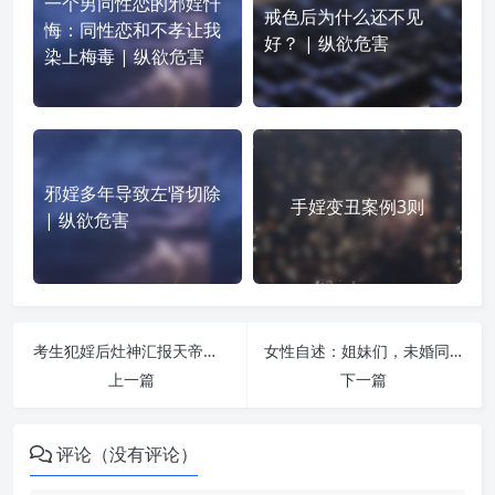
一个男同性恋的邪婬忏
戒色后为什么还不见
悔：同性恋和不孝让我
好？ | 纵欲危害
染上梅毒 | 纵欲危害
邪婬多年导致左肾切除
手婬变丑案例3则
| 纵欲危害
考生犯婬后灶神汇报天帝削减功名! | 纵欲危害
女性自述：姐妹们，未婚同居的伤害有多大？ | 纵欲危害
上一篇
下一篇
评论（没有评论）