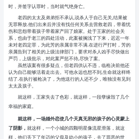
时，并签字认罪时，当时就气绝身亡。
老四的太太及弟弟拒不承认,说杀人于自己无关,结果被
无罪释放.他们出来后并没有找任何关系去营救老四，带着忧
伤和悲怨带着孩子带着家产回了娘家。处于王家的社会关
系，也由于老三的四处活动，此案被搁浅了下来，迟迟一年
未对老四定罪，为此芳的亲属非常不满.在进行严打时，芳的
亲属告到了相关的上级法律部门，要求对杀人凶手尽快做出
严罚，上级批示，对此案严惩不待,尽快了案。
虽然该案有很多疑点，但老四供认不违，临枪决前他还
认为自己能够活着走出去。可他永远也想不到,生命就这样终
结了.在执行被枪决了，为他送行的人还不少，唯独没有见到
太太及孩子。
就这样，王家失去了色彩，就这样，一段孽缘毁了几个
幸福的家庭。
就这样，一场婚外恋使几个天真无邪的孩子的心灵蒙上
了阴影，
就这样，一个小城的四颗明星像流星滑落，就这
样，他们丢下了年迈的父母及幼小的孩子，去了罪恶的世