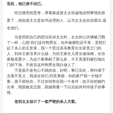
至此，他已身不由已。
经过痛苦的思考，厚着脸皮跟太太坦诚地说明事情的原
委了，他知道太太是知书达理的人，认为太太会自动退出,成
全他们。
当老四把自己的想法告诉太太时，太太的心仿佛被刀戳
了一样，心想:你们这对狗男女，在外偷腥吃还不算，竟然打
起了杀人的主意来，我一个受过高等教育出生富贵之门的
人，到你王家没享什么福，为你王家生儿育女做保姆，在你
家敬老爱小，为这个家奉献了那么多，今天竟落到被扫地出
门的下场，不收实这对狗男女我白做人了。
于是面不改色心不跳的说，好吧，事已至此，再纠缠下
去毫不意义，我成全你们,同意离婚，你的家产我一分钱不
要，孩子留给你，不过你得答应我一个条件，改天你把她约
出来，我跟她见过面，跟她商量一下以后如何对待孩子的事
情。
老四太太设计了一套严密的杀人方案。