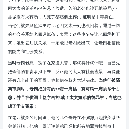
四太太的弟弟都被关尽了监狱。芳的老公也被开棺验尸(小
县城没有火葬场，人死了都还要土葬)，证明是中毒身亡。
当他们被关到监狱里时，老四太太一刻也没闲着，通过一切
的社会关系给老四递纸条，表示：这些事情先让老四承担下
来，她出去后找关系，一定能把老四救出来，让老四相信她
的能力和社会关系。
当时老四老想，孩子在家没人管，那就将计就计吧，自己先
把全部的罪责承担下来，反正他的太太有社会背景，再说他
还有几个能干的哥哥，他相信在权力大过法律。
当他们被隔
离审判时，老四把所有的罪责一肩挑，真可谓一肩挑尽千古
愁，并且在供词上签字画押,成了太太姐弟的替罪羊，当然也
成了千古冤案！
在老四被关的时间里，他的几个哥哥在不懈努力地找关系帮
弟弟解脱，他的二哥听说弟弟已经把所有的罪责揽到身上