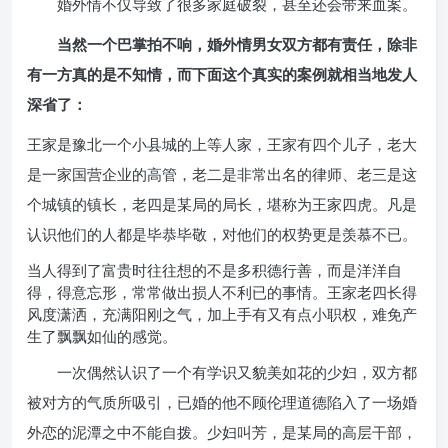
婚外情不仅导致了很多家庭破裂，甚至还会带来血案。
当然一个巴掌拍不响，婚外情男女双方都有责任，除非
有一方真的是不知情，而下面这个真实的案例就相当地发人
深省了：
王家是豫北一个小县城的上等人家，王家有四个儿子，老大
是一家国营企业的高管，老二是非常出名的律师、老三是这
个城镇的镇长，老四是某局的局长，堪称为王家四虎。凡是
认识他们的人都是毕恭毕敬，对他们的权势更是羡慕不已。
当人得到了富贵时往往想的不是多积德行善，而是洋洋自
得，得意忘形，常常做出损人不利已的事情。王家老四长得
风度潇洒，充满阳刚之气，加上手有又有点小职权，难免产
生了飘飘如仙的感觉。
一次偶然认识了一个有学识又貌美如花的少妇，双方都
被对方的气质所吸引，已婚的他不顾伦理道德陷入了一场婚
外恋的泥潭之中不能自拨。少妇叫芳，是某局的高层干部，