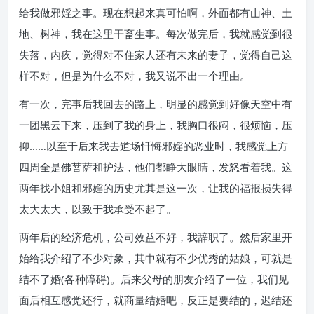
给我做邪婬之事。现在想起来真可怕啊，外面都有山神、土
地、树神，我在这里干畜生事。每次做完后，我就感觉到很
失落，内疚，觉得对不住家人还有未来的妻子，觉得自己这
样不对，但是为什么不对，我又说不出一个理由。
有一次，完事后我回去的路上，明显的感觉到好像天空中有
一团黑云下来，压到了我的身上，我胸口很闷，很烦恼，压
抑……以至于后来我去道场忏悔邪婬的恶业时，我感觉上方
四周全是佛菩萨和护法，他们都睁大眼睛，发怒看着我。这
两年找小姐和邪婬的历史尤其是这一次，让我的福报损失得
太大太大，以致于我承受不起了。
两年后的经济危机，公司效益不好，我辞职了。然后家里开
始给我介绍了不少对象，其中就有不少优秀的姑娘，可就是
结不了婚(各种障碍)。后来父母的朋友介绍了一位，我们见
面后相互感觉还行，就商量结婚吧，反正是要结的，迟结还