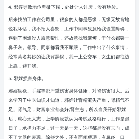
4. 邪婬导致地位卑微下贱，处处让人讨厌，没有地位。
后来找的工作在公司里，很多的人都是恶缘，无缘无故背地
说我坏话，我不招人喜欢，工作中同事故意给我设置障碍，
遇到了困难没人愿意帮忙，还故意找我麻烦，干什么都碰一
鼻子灰。领导、同事都看我不顺眼，工作中出了什么事情，
经常莫名其妙的让我背黑锅，我一上公交车，女生们都往边
上靠，避开我。
5. 邪婬损害身体。
邪婬纵欲、手婬等都严重伤害身体健康，对肾伤害很大。后
来学习了中医知识才知道，邪婬让肾精流失严重，肾精气不
足。肾气足，财富事业都会好;肾主志，所以当我开始邪婬
后，就心无大志，上学阶段就认为考试及格就行，工作是混
日子，承担力不足，过一天是一天，这些都是没有志向，成
不了大器的表现。除些之外，还有面相猥琐，有鼻炎、口