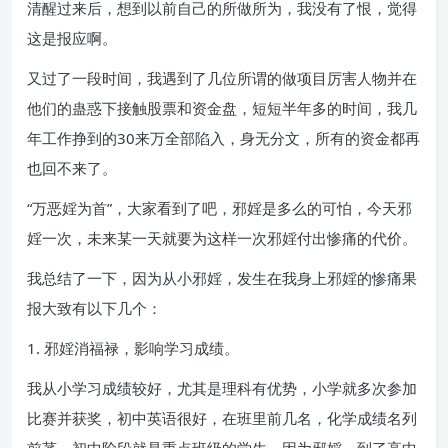
清醒过来后，想到以前自己的所做所为，我没有了恨，觉得
这是报应啊。
又过了一段时间，我遇到了几位所谓的做项目厉害人物并在
他们的蛊惑下接触股票和资金盘，短短半年多的时间，我几
年工作挣到的30来万全部陷入，身无分文，所有的资金都再
也回不来了。
“万恶婬为首”，大家看到了吧，邪婬是多么的可怕，今天邪
婬一次，未来某一天就要为这样一次邪婬付出惨痛的代价。
我总结了一下，因为从小邪婬，发生在我身上邪婬的惨痛果
报大致有以下几个：
1. 邪婬消福禄，影响学习成绩。
我从小学习成绩较好，尤其是理科有优势，小学就多次参加
比赛并获奖，初中英语很好，在班里前几名，化学成绩名列