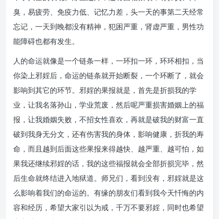
臭，易疲劳、免疫力低、记忆力差，头一天的事第二天经常
忘记，一天到晚都没有精神，犯困严重，肾虚严重，男性功
能障碍也都有发生。
人的命运就像是一个链条一样，一环扣一环，环环相扣，当
你染上邪婬后，命运的链条就开始断裂，一个环断了，就会
影响到其它的环节。邪婬的果报就是，首先是折损我的学
业，让我名落孙山，学业荒废，然后呢严重损害婚姻上的福
报，让我婚姻失败，不招女性喜欢，再就是破我的财富一直
破到我身无分文，还有伤害我的身体，影响健康，折我的寿
命，而且越到后面这些果报来得越快、越严重、越可怕，如
果我还继续邪婬的话，我的这些福报就会全部折损完毕，然
后生命就终结进入地狱道。师兄们，看到没有，邪婬就是这
么影响着我们的命运的。有缘的朋友们看到我今天忏悔的内
容和经历，希望大家引以为戒，千万不要邪婬，同时也希望