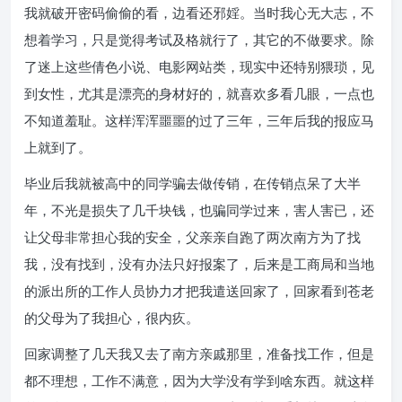
我就破开密码偷偷的看，边看还邪婬。当时我心无大志，不
想着学习，只是觉得考试及格就行了，其它的不做要求。除
了迷上这些倩色小说、电影网站类，现实中还特别猥琐，见
到女性，尤其是漂亮的身材好的，就喜欢多看几眼，一点也
不知道羞耻。这样浑浑噩噩的过了三年，三年后我的报应马
上就到了。
毕业后我就被高中的同学骗去做传销，在传销点呆了大半
年，不光是损失了几千块钱，也骗同学过来，害人害已，还
让父母非常担心我的安全，父亲亲自跑了两次南方为了找
我，没有找到，没有办法只好报案了，后来是工商局和当地
的派出所的工作人员协力才把我遣送回家了，回家看到苍老
的父母为了我担心，很内疚。
回家调整了几天我又去了南方亲戚那里，准备找工作，但是
都不理想，工作不满意，因为大学没有学到啥东西。就这样