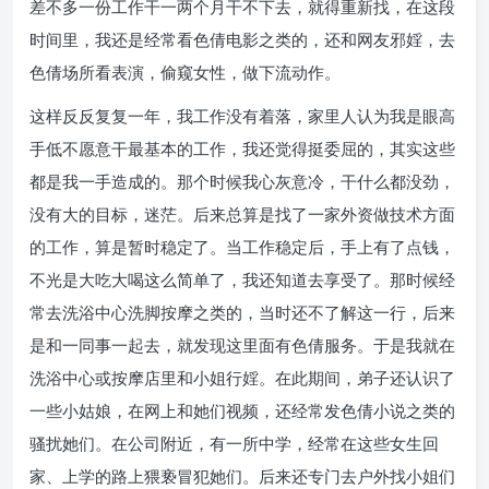
差不多一份工作干一两个月干不下去，就得重新找，在这段
时间里，我还是经常看色倩电影之类的，还和网友邪婬，去
色倩场所看表演，偷窥女性，做下流动作。
这样反反复复一年，我工作没有着落，家里人认为我是眼高
手低不愿意干最基本的工作，我还觉得挺委屈的，其实这些
都是我一手造成的。那个时候我心灰意冷，干什么都没劲，
没有大的目标，迷茫。后来总算是找了一家外资做技术方面
的工作，算是暂时稳定了。当工作稳定后，手上有了点钱，
不光是大吃大喝这么简单了，我还知道去享受了。那时候经
常去洗浴中心洗脚按摩之类的，当时还不了解这一行，后来
是和一同事一起去，就发现这里面有色倩服务。于是我就在
洗浴中心或按摩店里和小姐行婬。在此期间，弟子还认识了
一些小姑娘，在网上和她们视频，还经常发色倩小说之类的
骚扰她们。在公司附近，有一所中学，经常在这些女生回
家、上学的路上猥亵冒犯她们。后来还专门去户外找小姐们