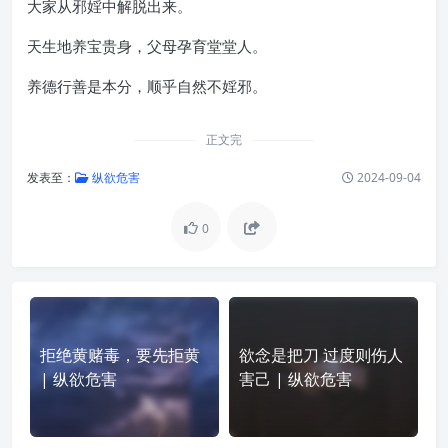
大家从邪婬中解脱出来。
天生地养宝贵身，父母孕育堂堂人。
养德行善是本分，顺乎自然不婬邪。
正文完
发表至：
纵欲危害
2024-09-04
0
拒绝黄赌毒，要先拒黄
欲念是把刀 过度则伤人
| 纵欲危害
害己 | 纵欲危害