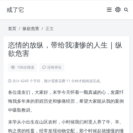
戒了它
首页
纵欲危害
正文
恣情的放纵，带给我凄惨的人生 | 纵
欲危害
106
次阅读
没有评论
共计 4245 个字符，预计需要花费 11 分钟才能阅读完成。
各位道友们，大家好，末学今天怀着一颗真诚的心，发露忏
悔我多年来的邪婬历史和惨痛经历，希望大家能从我的案例
中吸取教训。
末学从小出生在山区农村，小时候我们村里人养了牛、羊、
狗之类的牲畜，经常发现动物交配，那个时候起就慢慢的懂