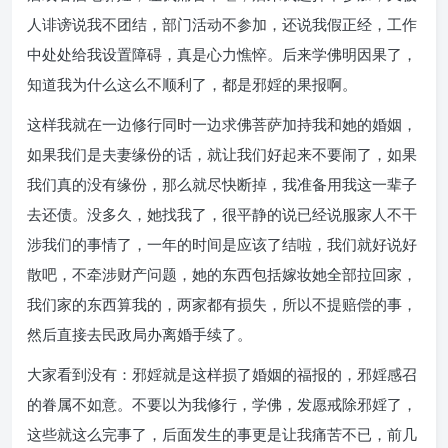
人诽谤说我不团结，部门活动不参加，还说我假正经，工作
中处处给我设置障碍，真是心力憔悴。后来学佛明因果了，
知道我为什么这么不顺利了，都是邪婬的果报啊。
这样我就在一边修行同时一边求佛菩萨加持我和她的婚姻，
如果我们是夫妻缘份的话，就让我们好起来不要闹了，如果
我们真的没有缘份，那么就尽快断掉，我准备用我这一辈子
去还债。没多久，她找我了，很平静的说已经说服家人不干
涉我们的事情了，一年的时间是应该了结啦，我们就好说好
散吧，不牵涉财产问题，她的东西包括嫁妆她全部拉回家，
我们家的东西算我的，两家都有损失，所以不提赔偿的事，
然后直接去民政局办离婚手续了。
大家看到没有：邪婬就是这样损了婚姻的福报的，邪婬感召
的眷属不如意。不要以为我修行，学佛，发愿戒除邪婬了，
这些就这么完事了，后面发生的事更是让我痛苦不已，前几