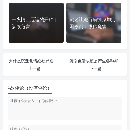
一夜情：厄运的开始 |
沉迷让她百病缠身加穷
纵欲危害
困潦倒 | 纵欲危害
为什么沉迷色倩婬欲邪婬之后，人的命运会发生恶劣变化 | 纵欲危害
沉溺色倩成瘾是产生各种抑郁症、焦虑症、强迫症的罪魁祸首 | 纵欲危害
上一篇
下一篇
评论（没有评论）