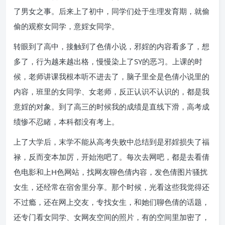
了男女之事。后来上了初中，同学们处于生理发育期，就偷
偷的观察女同学，意婬女同学。
转眼到了高中，接触到了色倩小说，邪婬的内容看多了，想
多了，行为越来越出格，慢慢染上了SY的恶习。上课的时
候，老师讲课我根本听不进去了，脑子里全是色倩小说里的
内容，班里的女同学、女老师，反正认识不认识的，都是我
意婬的对象。到了高三的时候我的成绩是直线下滑，高考成
绩惨不忍睹，本科都没有考上。
上了大学后，末学不能从高考失败中总结到是邪婬损失了福
禄，反而变本加厉，开始泡吧了。每次去网吧，都是去看倩
色电影和上H色网站，找网友聊色倩内容，发色倩图片骚扰
女生，还经常在宿舍里分享。那个时候，光看这些我觉得还
不过瘾，还在网上交友，专找女生，和她们聊色倩的话题，
还专门看女同学、女网友空间的照片，有的空间里加密了，