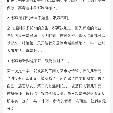
前茅，初中阶段就是重点班级的学生，因为邪婬，到了高中
倒数，高考连本科都没有考上。
2. 邪婬感召到眷属不如意，婚姻不顺。
之前遇到很多优秀的女生，都离我远之，因为邪婬的恶业，
遇到的妻子是恶缘，天天吵架，连刷牙挤牙膏这点事都可以
吵起来，结婚第二天开始就分居闹离婚整整闹了一年，让别
人看笑话，真是荒唐。
3. 邪婬导致财运不好，破财漏财严重。
第一次是一毕业就被骗到了南方某市做传销，损失几千元，
当时没有正知正见，被洗脑了，还连累了同学和朋友，害了
自己，还害朋友。第二次是遇到托儿，被酒托儿骗几千元，
连身份证、银行卡、钱包全部丢失。第三次是被骗做资金盘
股市类，这次一共30来万，所有的积蓄一洗而空，让我身无
分文。