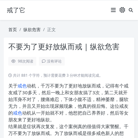
戒了它
首页
纵欲危害
正文
不要为了更好放纵而戒 | 纵欲危害
98
次阅读
没有评论
共计 881 个字符，预计需要花费 3 分钟才能阅读完成。
关于
戒色
动机，千万不要为了更好地放纵而戒，记得有个戒
友戒了30多天，然后一晚上和女朋友搞了3次，第二天就开
始浑身不对了，腰痛难忍，下体小腹不适，精神萎靡，腿软
无力，并且又开始出现尿频现象，他真的很后悔。这位戒友
的
戒色
动机从一开始就不对，他想把自己养养好，然后等女
朋友来了更好地纵欲。
结果就是症状再次复发，这个案例真的很值得大家警醒。千
万不要为了放纵而戒。为了放纵而戒是很多戒色新人的想