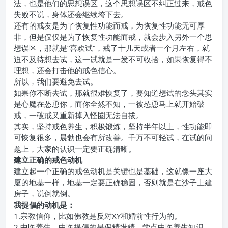
法，也是他们的思想误区，这个思想误区不纠正过来，戒色
失败不说，身体还会继续垮下去。
还有的戒友是为了恢复性功能而戒，为恢复性功能无可厚
非，但是仅仅是为了恢复性功能而戒，就会步入另外一个思
想误区，那就是“喜欢试”，戒了十几天或者一个月左右，就
迫不及待想去试，这一试就是一发不可收拾，如果恢复得不
理想，还会打击他的戒色信心。
所以，我们要避免去试。
如果你不断去试，那就很难恢复了，要知道想试的念头其实
是心魔在怂恿你，而你全然不知，一被怂恿马上就开始破
戒，一破戒又重新掉入怪圈无法自拔。
其实，坚持戒色养生，积极锻炼，坚持半年以上，性功能即
可恢复很多，晨勃也会有所改善。千万不可轻试，在试的问
题上，大家的认识一定要正确清晰。
建立正确的戒色动机
建立起一个正确的戒色动机是关键也是基础，这就像一座大
厦的地基一样，地基一定要正确稳固，否则就是在沙子上建
房子，说倒就倒。
我提倡的动机是：
1.宗教信仰，比如佛教是反对XY和婚前性行为的。
2.中医养生，中医提倡的是保精惜精，学点中医养生知识，