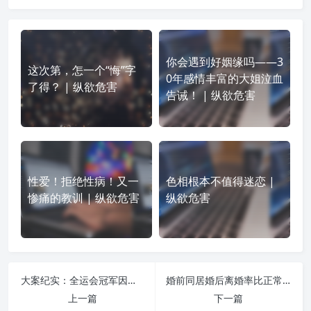
你会遇到好姻缘吗——3
这次第，怎一个“悔”字
0年感情丰富的大姐泣血
了得？ | 纵欲危害
告诫！ | 纵欲危害
性爱！拒绝性病！又一
色相根本不值得迷恋 |
惨痛的教训 | 纵欲危害
纵欲危害
大案纪实：全运会冠军因邪婬杀死香港股东 | 纵欲危害
婚前同居婚后离婚率比正常夫妻高40% | 纵欲危害
上一篇
下一篇